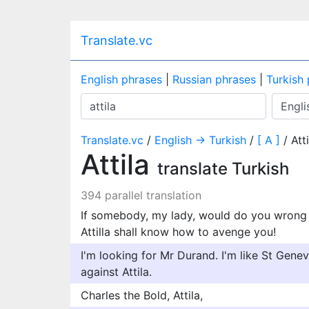
Translate.vc
English phrases
|
Russian phrases
|
Turkish
Translate.vc
/
English → Turkish
/
[ A ]
/ Atti
Attila
translate Turkish
394 parallel translation
If somebody, my lady, would do you wrong a
Attilla shall know how to avenge you!
I'm looking for Mr Durand. I'm like St Genev
against Attila.
Charles the Bold, Attila,