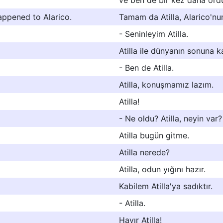
ve ben de bir kez daha or
appened to Alarico.
Tamam da Atilla, Alarico'nu
- Seninleyim Atilla.
Atilla ile dünyanın sonuna k
- Ben de Atilla.
Atilla, konuşmamız lazım.
Atilla!
- Ne oldu? Atilla, neyin var?
Atilla bugün gitme.
Atilla nerede?
Atilla, odun yığını hazır.
Kabilem Atilla'ya sadıktır.
- Atilla.
Hayır Atilla!