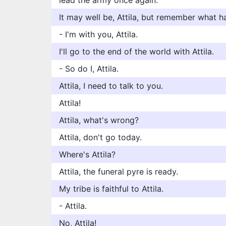
lead the army once again.
It may well be, Attila, but remember what h
- I'm with you, Attila.
I'll go to the end of the world with Attila.
- So do I, Attila.
Attila, I need to talk to you.
Attila!
Attila, what's wrong?
Attila, don't go today.
Where's Attila?
Attila, the funeral pyre is ready.
My tribe is faithful to Attila.
- Attila.
No, Attila!