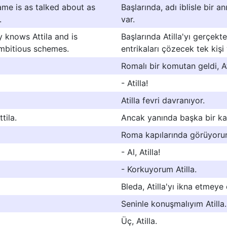
me is as talked about as
Başlarında, adı iblisle bir a
.
var.
 knows Attila and is
Başlarında Atilla'yı gerçek
ambitious schemes.
entrikaları çözecek tek kişi 
Romalı bir komutan geldi, At
- Atilla!
Atilla fevri davranıyor.
tila.
Ancak yanında başka bir ka
Roma kapılarında görüyorum 
- Al, Atilla!
- Korkuyorum Atilla.
Bleda, Atilla'yı ikna etmeye
Seninle konuşmalıyım Atilla.
Üç, Atilla.