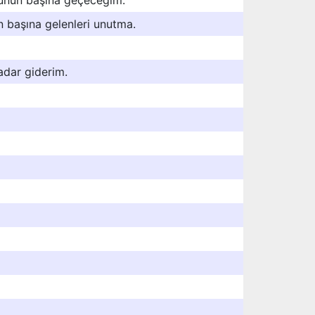
dunun başına geçeceğim.
n başına gelenleri unutma.
adar giderim.