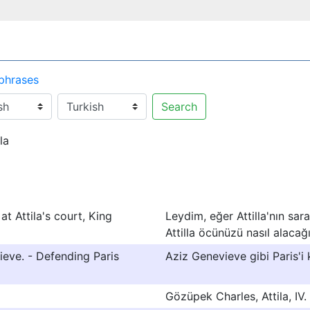
 phrases
Search
la
t Attila's court, King
Leydim, eğer Attilla'nın sara
Attilla öcünüzü nasıl alacağın
ieve. - Defending Paris
Aziz Genevieve gibi Paris'i
Gözüpek Charles, Attila, IV.