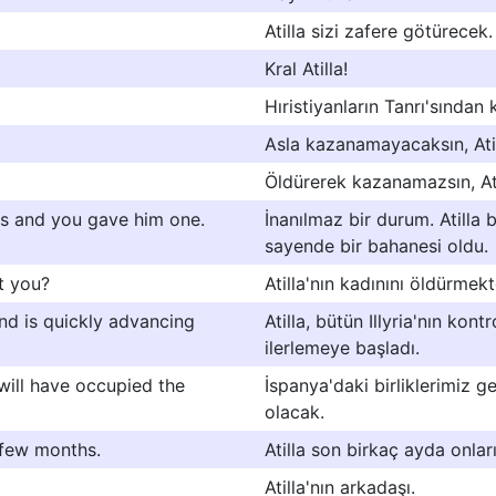
Atilla sizi zafere götürecek.
Kral Atilla!
Hıristiyanların Tanrı'sından k
Asla kazanamayacaksın, Atil
Öldürerek kazanamazsın, Ati
 us and you gave him one.
İnanılmaz bir durum. Atilla 
sayende bir bahanesi oldu.
't you?
Atilla'nın kadınını öldürmek
 and is quickly advancing
Atilla, bütün Illyria'nın ko
ilerlemeye başladı.
 will have occupied the
İspanya'daki birliklerimiz ge
olacak.
t few months.
Atilla son birkaç ayda onları
Atilla'nın arkadaşı.