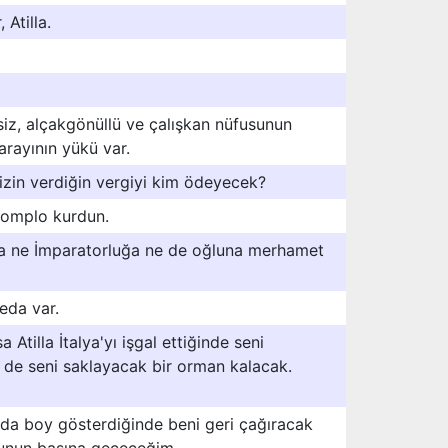
 Atilla.
rsiz, alçakgönüllü ve çalışkan nüfusunun
rayının yükü var.
 izin verdiğin vergiyi kim ödeyecek?
 komplo kurdun.
lla ne İmparatorluğa ne de oğluna merhamet
leda var.
Atilla İtalya'yı işgal ettiğinde seni
ne de seni saklayacak bir orman kalacak.
ımızda boy gösterdiğinde beni geri çağıracak