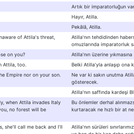
Artık bir imparatorluğun var,
Hayır, Atilla.
Pekâlâ, Atilla.
aware of Attila's threat,
Atilla'nın tehdidinden habe
omuzlarında imparatorluk sa
pose on you?
Atilla'nın üzerine yıkmasına
Attila, too.
Belki Atilla'yla anlaşıp ona
he Empire nor on your son.
Ne var ki sakın unutma Ati
gösterecek.
Atilla'nın saffında kardeşi B
y, when Attila invades Italy
Bu önlemler derhal alınmazsa 
ou, no forest will be
kurtaracak ne hızlı bir at 
 she'll call me back and I'll
Atilla'nın sürüleri sınırlar