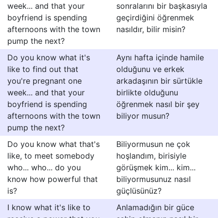
week... and that your
sonralarını bir başkasıyla
boyfriend is spending
geçirdiğini öğrenmek
afternoons with the town
nasıIdır, bilir misin?
pump the next?
Do you know what it's
Aynı hafta içinde hamile
like to find out that
olduğunu ve erkek
you're pregnant one
arkadaşının bir sürtükle
week... and that your
birlikte olduğunu
boyfriend is spending
öğrenmek nasıl bir şey
afternoons with the town
biliyor musun?
pump the next?
Do you know what that's
Biliyormusun ne çok
like, to meet somebody
hoşlandım, birisiyle
who... who... do you
görüşmek kim... kim...
know how powerful that
biliyormusunuz nasıI
is?
güçIüsünüz?
I know what it's like to
Anlamadığın bir güce