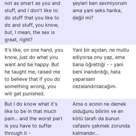
not as smart as you and
şeyleri ben sevmiyorum
stuff, and I don't like to
ama yani seks harika,
do stuff that you like to
değil mi?
do and stuff, you know,
but, I mean, the sex is
great, right?
It's like, on one hand, you
Yani bir açıdan, ne mutlu
know, just do what you
ediyorsa onu yap, ama
want and be happy. But
bana öğrettiği - - yani
he taught me, raised me
beni inandırdığı, hata
to believe that if you do
yaparsam
something wrong, you
cezalandırılacağım.
will get punished.
But I do know what it's
Ama o acının ne demek
like to be in that much
olduğunu bilirim ve en
pain... and the worst part
kötü tarafı da bunun
is you have to suffer
cefasını çekmek zorunda
through it -
kalmandır...