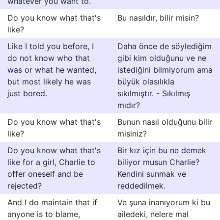
whatever you want to.
Do you know what that's
Bu nasıldır, bilir misin?
like?
Like I told you before, I
Daha önce de söylediğim
do not know who that
gibi kim olduğunu ve ne
was or what he wanted,
istediğini bilmiyorum ama
but most likely he was
büyük olasılıkla
just bored.
sıkılmıştır. - Sıkılmış
mıdır?
Do you know what that's
Bunun nasıl olduğunu bilir
like?
misiniz?
Do you know what that's
Bir kız için bu ne demek
like for a girl, Charlie to
biliyor musun Charlie?
offer oneself and be
Kendini sunmak ve
rejected?
reddedilmek.
And I do maintain that if
Ve şuna inanıyorum ki bu
anyone is to blame,
ailedeki, nelere mal