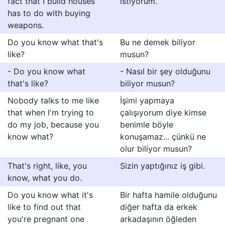
fact that I build houses
istiyorum.
has to do with buying
weapons.
Do you know what that's
Bu ne demek biliyor
like?
musun?
- Do you know what
- Nasıl bir şey olduğunu
that's like?
biliyor musun?
Nobody talks to me like
İşimi yapmaya
that when I'm trying to
çalışıyorum diye kimse
do my job, because you
benimle böyle
know what?
konuşamaz... çünkü ne
olur biliyor musun?
That's right, like, you
Sizin yaptığınız iş gibi.
know, what you do.
Do you know what it's
Bir hafta hamile olduğunu
like to find out that
diğer hafta da erkek
you're pregnant one
arkadaşının öğleden