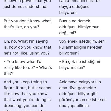
receive a power that you
sahip olmanın nasıl bir
just do not understand.
duygu olduğunu
biliyorum.
But you don't know what
Bunun ne demek
that's like, do you?
olduğunu bilmiyorsun
değil mi?
Uh, no. What I'm saying
Söylemek istediğim, seni
is, how do you know that
kullanmadığını nereden
he's not, like, using you?
biliyorsun?
- You know what I'd
- En çok ne istediğimi
really like to do? - What's
biliyormusun?
that?
And you keep trying to
Anlamaya çalışıyorsun
figure it out, but it seems
ama rüya görmekte
like now that you know
olduğunu biliyor gibi
that what you're doing is
görünüyorsun ne istersen
dreaming, you can do
onu yapabilirsin.