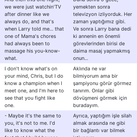
we were just watchin'TV
yemekten sonra
after dinner like we
televizyon izliyorduk. Her
always do, and that's
zaman yaptığımız gibi.
when Larry told me... that
Ve sonra Larry bana dedi
one of Mama's chores
ki annenin en önemli
had always been to
görevlerinden birisi de
massage his you-know-
daima masaj yapmakmış
what.
onun...
I don't know what's on
Aklında ne var
your mind, Chris, but I do
bilmiyorum ama bir
know a champion when I
şampiyonu görür görmez
meet one, and I'm here to
tanırım. Onlar gibi
see that you fight like
dövüşmeni görmek için
one.
buradayım.
- Maybe it's the same to
Ayrıca, yaptığım işle silah
you, it's not to me. I'd
almak arasında ne gibi
like to know what the
bir bağlantı var bilmek