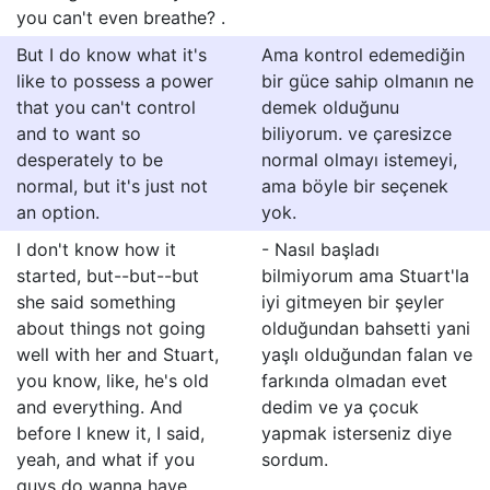
you can't even breathe? .
But I do know what it's
Ama kontrol edemediğin
like to possess a power
bir güce sahip olmanın ne
that you can't control
demek olduğunu
and to want so
biliyorum. ve çaresizce
desperately to be
normal olmayı istemeyi,
normal, but it's just not
ama böyle bir seçenek
an option.
yok.
I don't know how it
- Nasıl başladı
started, but--but--but
bilmiyorum ama Stuart'la
she said something
iyi gitmeyen bir şeyler
about things not going
olduğundan bahsetti yani
well with her and Stuart,
yaşlı olduğundan falan ve
you know, like, he's old
farkında olmadan evet
and everything. And
dedim ve ya çocuk
before I knew it, I said,
yapmak isterseniz diye
yeah, and what if you
sordum.
guys do wanna have