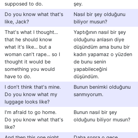
supposed to do.
şey.
Do you know what that's
Nasıl bir şey olduğunu
like, Jack?
biliyor musun?
That's what I thought...
Yaptığının nasıl bir şey
that he should know
olduğunu anlasın diye
what it's like... but a
düşündüm ama bunu bir
woman can't rape... so I
kadın yapamaz o yüzden
thought it would be
de bunu senin
something you would
yapabileceğini
have to do.
düşündüm.
I don't think that's mine.
Bunun benimki olduğunu
Do you know what my
sanmıyorum.
luggage looks like?
I'm afraid to go home.
Bunun nasıl bir şey
Do you know what that's
olduğunu biliyor musun?
like?
And then this one night,
Daha sonra o gece,