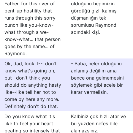
Father, for this river of
olduğunu hepimizin
pent-up hostility that
gördüğü gizli kalmış
runs through this sorry
düşmanlığın tek
bunch like you-know-
sorumlusu Raymond
what through a we-
adındaki kişi.
know-what... that person
goes by the name... of
Raymond.
Ok, dad, look, I--I don't
- Baba, neler olduğunu
know what's going on,
anlamış değilim ama
but I don't think you
bence ona gelmemesini
should do anything hasty
söylemek gibi acele bir
like--like tell her not to
karar vermelisin.
come by here any more.
Definitely don't do that.
Do you know what it's
Kalbiniz çok hızlı atar ve
like to feel your heart
bu yüzden nefes bile
beating so intensely that
alamazsınız.