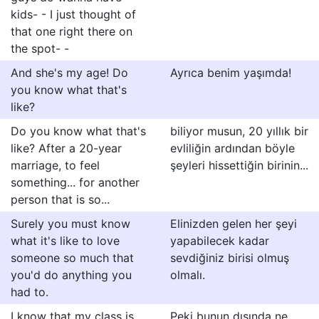
kids- - I just thought of
that one right there on
the spot- -
And she's my age! Do
Ayrıca benim yaşımda!
you know what that's
like?
Do you know what that's
biliyor musun, 20 yıllık bir
like? After a 20-year
evliliğin ardından böyle
marriage, to feel
şeyleri hissettiğin birinin...
something... for another
person that is so...
Surely you must know
Elinizden gelen her şeyi
what it's like to love
yapabilecek kadar
someone so much that
sevdiğiniz birisi olmuş
you'd do anything you
olmalı.
had to.
I know that my class is
Peki bunun dışında ne