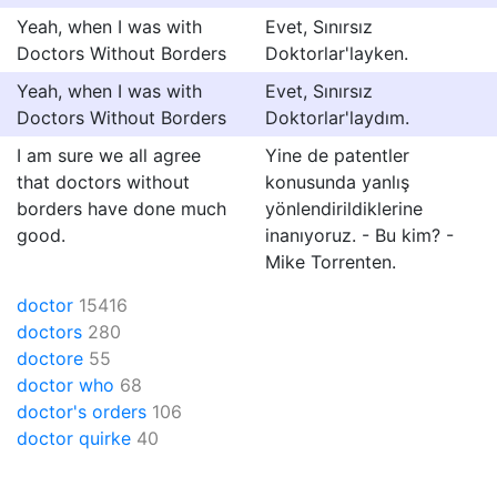
Yeah, when I was with
Evet, Sınırsız
Doctors Without Borders
Doktorlar'layken.
Yeah, when I was with
Evet, Sınırsız
Doctors Without Borders
Doktorlar'laydım.
I am sure we all agree
Yine de patentler
that doctors without
konusunda yanlış
borders have done much
yönlendirildiklerine
good.
inanıyoruz. - Bu kim? -
Mike Torrenten.
doctor
15416
doctors
280
doctore
55
doctor who
68
doctor's orders
106
doctor quirke
40