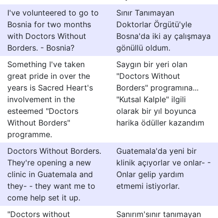
I've volunteered to go to
Sınır Tanımayan
Bosnia for two months
Doktorlar Örgütü'yle
with Doctors Without
Bosna'da iki ay çalışmaya
Borders. - Bosnia?
gönüllü oldum.
Something I've taken
Saygın bir yeri olan
great pride in over the
"Doctors Without
years is Sacred Heart's
Borders" programına...
involvement in the
"Kutsal Kalple" ilgili
esteemed "Doctors
olarak bir yıl boyunca
Without Borders"
harika ödüller kazandım
programme.
Doctors Without Borders.
Guatemala'da yeni bir
They're opening a new
klinik açıyorlar ve onlar- -
clinic in Guatemala and
Onlar gelip yardım
they- - they want me to
etmemi istiyorlar.
come help set it up.
"Doctors without
Sanırım'sınır tanımayan