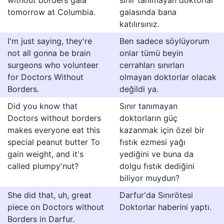
without borders gala
sınır tanımayan doktorlar
tomorrow at Columbia.
galasında bana
katılırsınız.
I'm just saying, they're
Ben sadece söylüyorum
not all gonna be brain
onlar tümü beyin
surgeons who volunteer
cerrahları sınırları
for Doctors Without
olmayan doktorlar olacak
Borders.
değildi ya.
Did you know that
Sınır tanımayan
Doctors without borders
doktorların güç
makes everyone eat this
kazanmak için özel bir
special peanut butter To
fıstık ezmesi yağı
gain weight, and it's
yediğini ve buna da
called plumpy'nut?
dolgu fıstık dediğini
biliyor muydun?
She did that, uh, great
Darfur'da Sınırötesi
piece on Doctors without
Doktorlar haberini yaptı.
Borders in Darfur.