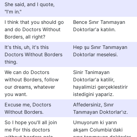
She said, and I quote,
"I'm in."
I think that you should go
Bence Sınır Tanımayan
and do Doctors Without
Doktorlar'a katılın.
Borders, all right?
It's this, uh, it's this
Hep şu Sınır Tanımayan
Doctors Without Borders
Doktorlar meselesi.
thing.
We can do Doctors
Sinir Tanimayan
without Borders, follow
Doktorlar'a katilir,
our dreams, whatever
hayalimizi gerçeklestirir
you want.
istedigini yapariz.
Excuse me, Doctors
Affedersiniz, Sınır
Without Borders.
Tanımayan Doktorlar'ız.
So I hope you'll all join
Umuyorum ki yarın
me For this doctors
akşam Columbia'daki