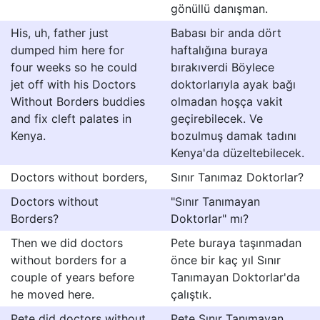
gönüllü danışman.
His, uh, father just
Babası bir anda dört
dumped him here for
haftalığına buraya
four weeks so he could
bırakıverdi Böylece
jet off with his Doctors
doktorlarıyla ayak bağı
Without Borders buddies
olmadan hoşça vakit
and fix cleft palates in
geçirebilecek. Ve
Kenya.
bozulmuş damak tadını
Kenya'da düzeltebilecek.
Doctors without borders,
Sınır Tanımaz Doktorlar?
Doctors without
"Sınır Tanımayan
Borders?
Doktorlar" mı?
Then we did doctors
Pete buraya taşınmadan
without borders for a
önce bir kaç yıl Sınır
couple of years before
Tanımayan Doktorlar'da
he moved here.
çalıştık.
Pete did doctors without
Pete Sınır Tanımayan