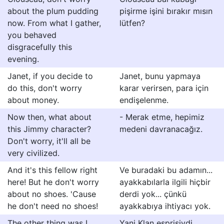
about the plum pudding
pişirme işini bırakır mısın
now. From what I gather,
lütfen?
you behaved
disgracefully this
evening.
Janet, if you decide to
Janet, bunu yapmaya
do this, don't worry
karar verirsen, para için
about money.
endişelenme.
Now then, what about
- Merak etme, hepimiz
this Jimmy character?
medeni davranacağız.
Don't worry, it'll all be
very civilized.
And it's this fellow right
Ve buradaki bu adamın...
here! But he don't worry
ayakkabılarla ilgili hiçbir
about no shoes. 'Cause
derdi yok... çünkü
he don't need no shoes!
ayakkabıya ihtiyacı yok.
The other thing was I
Yani Klan esprisiydi.