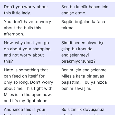
Don't you worry about
Sen bu küçük hanım için
this little lady.
endişe etme.
You don't have to worry
Bugün boğaları kafana
about the bulls this
takma.
afternoon.
Now, why don't you go
Şimdi neden alışverişe
on about your shopping...
çıkıp bu konuda
and not worry about
endişelenmeyi
this?
bırakmıyorsunuz?
Hate is something that
Benim için endişelenme,...
can feed on itself for
Miles'a karşı bir savaş
only so long. Don't worry
başlattım,... bu yalnızca
about me. This fight with
benim savaşım.
Miles is in the open now,
and it's my fight alone.
And since this is your
Bu sizin ilk dövüşünüz