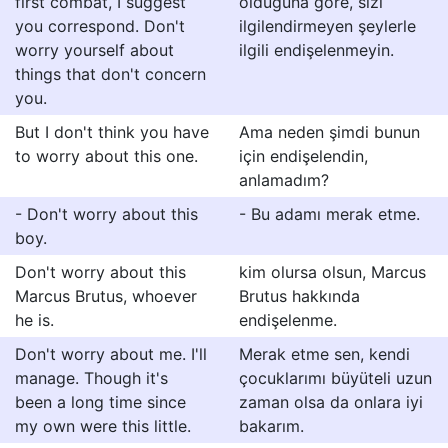
first combat, I suggest
olduğuna göre, sizi
you correspond. Don't
ilgilendirmeyen şeylerle
worry yourself about
ilgili endişelenmeyin.
things that don't concern
you.
But I don't think you have
Ama neden şimdi bunun
to worry about this one.
için endişelendin,
anlamadım?
- Don't worry about this
- Bu adamı merak etme.
boy.
Don't worry about this
kim olursa olsun, Marcus
Marcus Brutus, whoever
Brutus hakkında
he is.
endişelenme.
Don't worry about me. I'll
Merak etme sen, kendi
manage. Though it's
çocuklarımı büyüteli uzun
been a long time since
zaman olsa da onlara iyi
my own were this little.
bakarım.