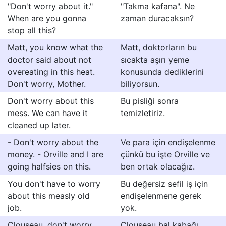
"Don't worry about it."
"Takma kafana". Ne
When are you gonna
zaman duracaksın?
stop all this?
Matt, you know what the
Matt, doktorların bu
doctor said about not
sıcakta aşırı yeme
overeating in this heat.
konusunda dediklerini
Don't worry, Mother.
biliyorsun.
Don't worry about this
Bu pisliği sonra
mess. We can have it
temizletiriz.
cleaned up later.
- Don't worry about the
Ve para için endişelenme
money. - Orville and I are
çünkü bu işte Orville ve
going halfsies on this.
ben ortak olacağız.
You don't have to worry
Bu değersiz sefil iş için
about this measly old
endişelenmene gerek
job.
yok.
Clouseau, don't worry
Clouseau bal kabağı