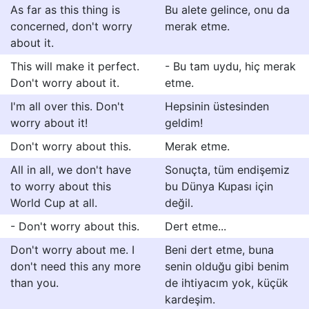
As far as this thing is
Bu alete gelince, onu da
concerned, don't worry
merak etme.
about it.
This will make it perfect.
- Bu tam uydu, hiç merak
Don't worry about it.
etme.
I'm all over this. Don't
Hepsinin üstesinden
worry about it!
geldim!
Don't worry about this.
Merak etme.
All in all, we don't have
Sonuçta, tüm endişemiz
to worry about this
bu Dünya Kupası için
World Cup at all.
değil.
- Don't worry about this.
Dert etme...
Don't worry about me. I
Beni dert etme, buna
don't need this any more
senin olduğu gibi benim
than you.
de ihtiyacım yok, küçük
kardeşim.