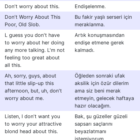
Don't worry about this.
Endişelenme.
Don't Worry About This
Bu fakir yaşlı serseri için
Poor, Old Slob.
meraklanma.
L guess you don't have
Artık konuşmasından
to worry about her doing
endişe etmene gerek
any more talking. L'm not
kalmadı.
feeling too great about
all this.
Ah, sorry, guys, about
Öğleden sonraki ufak
that little slip-up this
aksilik için özür dilerim
afternoon, but, uh, don't
ama siz beni merak
worry about me.
etmeyin, gelecek haftaya
hazır olacağım.
Listen, I don't want you
Bak, şu güzeller güzeli
to worry your attractive
sapsarı saçlarını
blond head about this.
beyazlatmanı
istemiyorum.