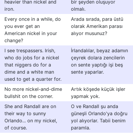
heavier than nickel and
bir şeyden oluşuyor
iron.
olmalı.
Every once in a while, do
Arada sırada, para üstü
you ever get an
olarak Amerikan parası
American nickel in your
alıyor musunuz?
change?
I see trespassers. Irish,
İrlandalılar, beyaz adamın
who do jobs for a nickel
çeyrek dolara zencilerin
that niggers do for a
on sente yaptığı işi beş
dime and a white man
sente yaparlar.
used to get a quarter for.
No more nickel-and-dime
Artık köşede küçük işler
bullshit on the corner.
yapmak yok.
She and Randall are on
O ve Randall şu anda
their way to sunny
güneşli Orlando'ya doğru
Orlando... on my nickel,
yol alıyorlar. Tabii benim
of course.
paramla.