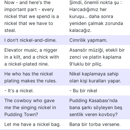
Now - and here's the
Şimdi, önemli nokta şu :
important part - every
Harcadığımız her
nickel that we spend is a
kuruşu... daha sonra
nickel that we have to
yeniden çalmak zorunda
steal.
kalacağız.
I don't nickel-and-dime.
Cimrilik yapmam.
Elevator music, a nigger
Asansör müziği, etekli bir
in a kilt, and a chick with
zenci ve platin kaplama
a nickel-plated nine.
9'luklu bir piliç.
He who has the nickel
Nikel kaplamaya sahip
plating makes the rules.
olan kişi kuralları yapar.
- It's a nickel.
- Bu bir nikel
The cowboy who gave
Pudding Kasabası'nda
me the singing nickel in
bana şarkı söyleyen beş
Pudding Town?
sentlik veren kovboy?
Let me have a nickel bag.
Bana bir torba versene.