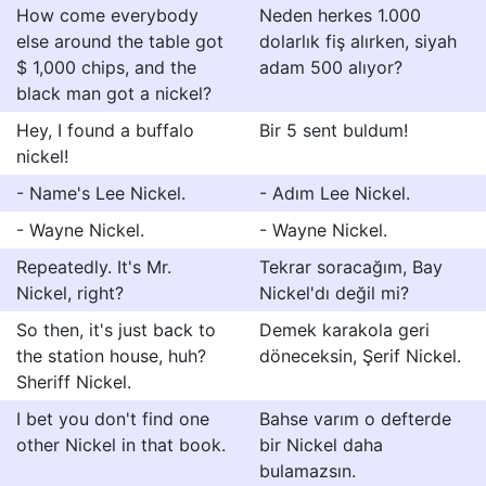
How come everybody
Neden herkes 1.000
else around the table got
dolarlık fiş alırken, siyah
$ 1,000 chips, and the
adam 500 alıyor?
black man got a nickel?
Hey, I found a buffalo
Bir 5 sent buldum!
nickel!
- Name's Lee Nickel.
- Adım Lee Nickel.
- Wayne Nickel.
- Wayne Nickel.
Repeatedly. It's Mr.
Tekrar soracağım, Bay
Nickel, right?
Nickel'dı değil mi?
So then, it's just back to
Demek karakola geri
the station house, huh?
döneceksin, Şerif Nickel.
Sheriff Nickel.
I bet you don't find one
Bahse varım o defterde
other Nickel in that book.
bir Nickel daha
bulamazsın.