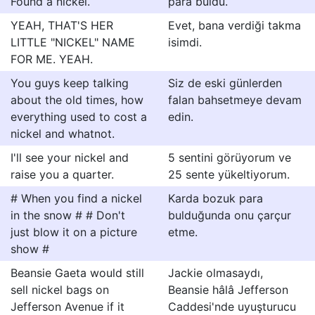
Found a nickel.
para buldu.
YEAH, THAT'S HER
Evet, bana verdiği takma
LITTLE "NICKEL" NAME
isimdi.
FOR ME. YEAH.
You guys keep talking
Siz de eski günlerden
about the old times, how
falan bahsetmeye devam
everything used to cost a
edin.
nickel and whatnot.
I'll see your nickel and
5 sentini görüyorum ve
raise you a quarter.
25 sente yükeltiyorum.
# When you find a nickel
Karda bozuk para
in the snow # # Don't
bulduğunda onu çarçur
just blow it on a picture
etme.
show #
Beansie Gaeta would still
Jackie olmasaydı,
sell nickel bags on
Beansie hâlâ Jefferson
Jefferson Avenue if it
Caddesi'nde uyuşturucu