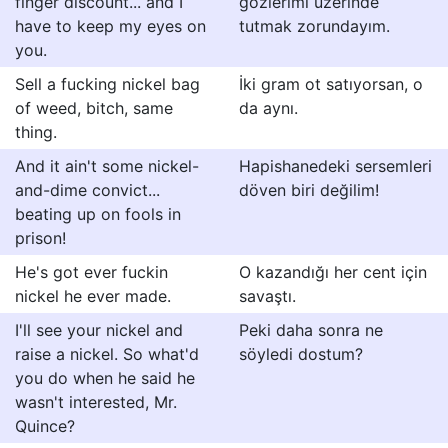
finger discount... and I
gözlerimi üzerinde
have to keep my eyes on
tutmak zorundayım.
you.
Sell a fucking nickel bag
İki gram ot satıyorsan, o
of weed, bitch, same
da aynı.
thing.
And it ain't some nickel-
Hapishanedeki sersemleri
and-dime convict...
döven biri değilim!
beating up on fools in
prison!
He's got ever fuckin
O kazandığı her cent için
nickel he ever made.
savaştı.
I'll see your nickel and
Peki daha sonra ne
raise a nickel. So what'd
söyledi dostum?
you do when he said he
wasn't interested, Mr.
Quince?