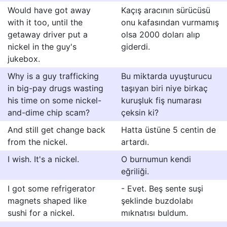
Would have got away
Kaçış aracının sürücüsü
with it too, until the
onu kafasından vurmamış
getaway driver put a
olsa 2000 doları alıp
nickel in the guy's
giderdi.
jukebox.
Why is a guy trafficking
Bu miktarda uyuşturucu
in big-pay drugs wasting
taşıyan biri niye birkaç
his time on some nickel-
kuruşluk fiş numarası
and-dime chip scam?
çeksin ki?
And still get change back
Hatta üstüne 5 centin de
from the nickel.
artardı.
I wish. It's a nickel.
O burnumun kendi
eğriliği.
I got some refrigerator
- Evet. Beş sente suşi
magnets shaped like
şeklinde buzdolabı
sushi for a nickel.
mıknatısı buldum.