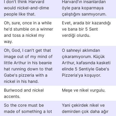
I don't think Harvard
Harvard'ın insanlardan
would nickel-and-dime
öyle para koparmaya
people like that.
çalıştığını sanmıyorum.
Oh, sure, once in a while
Evet, arada bir kazandığı
he'd stumble on a winner
ve bana bir 5 Sent
and toss a nickel my
verdiği olurdu.
way.
Oh, God, I can't get that
O sahneyi aklımdan
image out of my mind of
çıkaramıyorum. Küçük
little Arthur in his beanie
Arthur, kafasında kasketi
hat running down to that
elinde 5 Sentiyle Gabe's
Gabe's pizzeria with a
Pizzeria'ya koşuyor.
nickel in his hand.
Burlwood and nickel
Meşe ve nikel vurgulu.
accents.
So the core must be
Yani çekirdek nikel ve
made of something a lot
demirden çok daha ağır