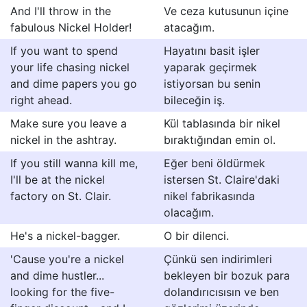
And I'll throw in the
Ve ceza kutusunun içine
fabulous Nickel Holder!
atacağım.
If you want to spend
Hayatını basit işler
your life chasing nickel
yaparak geçirmek
and dime papers you go
istiyorsan bu senin
right ahead.
bileceğin iş.
Make sure you leave a
Kül tablasında bir nikel
nickel in the ashtray.
bıraktığından emin ol.
If you still wanna kill me,
Eğer beni öldürmek
I'll be at the nickel
istersen St. Claire'daki
factory on St. Clair.
nikel fabrikasında
olacağım.
He's a nickel-bagger.
O bir dilenci.
'Cause you're a nickel
Çünkü sen indirimleri
and dime hustler...
bekleyen bir bozuk para
looking for the five-
dolandırıcısısın ve ben