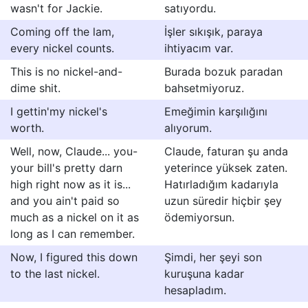
wasn't for Jackie.
satıyordu.
Coming off the lam,
İşler sıkışık, paraya
every nickel counts.
ihtiyacım var.
This is no nickel-and-
Burada bozuk paradan
dime shit.
bahsetmiyoruz.
I gettin'my nickel's
Emeğimin karşılığını
worth.
alıyorum.
Well, now, Claude... you-
Claude, faturan şu anda
your bill's pretty darn
yeterince yüksek zaten.
high right now as it is...
Hatırladığım kadarıyla
and you ain't paid so
uzun süredir hiçbir şey
much as a nickel on it as
ödemiyorsun.
long as I can remember.
Now, I figured this down
Şimdi, her şeyi son
to the last nickel.
kuruşuna kadar
hesapladım.