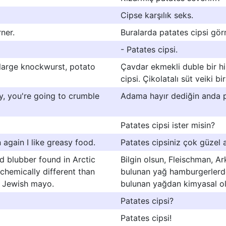
Cipse karşılık seks.
ner.
Buralarda patates cipsi gö
- Patates cipsi.
 large knockwurst, potato
Çavdar ekmekli duble bir hi
cipsi. Çikolatalı süt veiki bir
uy, you're going to crumble
Adama hayır dediğin anda pa
Patates cipsi ister misin?
 again I like greasy food.
Patates cipsiniz çok güzel 
nd blubber found in Arctic
Bilgin olsun, Fleischman, Ar
chemically different than
bulunan yağ hamburgerlerd
d Jewish mayo.
bulunan yağdan kimyasal ol
Patates cipsi?
Patates cipsi!