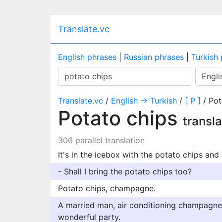
Translate.vc
English phrases
|
Russian phrases
|
Turkish
Translate.vc
/
English → Turkish
/
[ P ]
/ Pot
Potato chips
transla
306 parallel translation
It's in the icebox with the potato chips an
- Shall I bring the potato chips too?
Potato chips, champagne.
A married man, air conditioning champagne 
wonderful party.