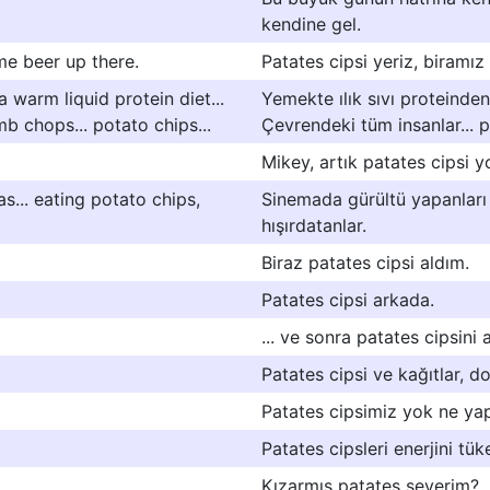
kendine gel.
me beer up there.
Patates cipsi yeriz, biramız
 warm liquid protein diet...
Yemekte ılık sıvı proteind
mb chops... potato chips...
Çevrendeki tüm insanlar... pi
Mikey, artık patates cipsi y
... eating potato chips,
Sinemada gürültü yapanları b
hışırdatanlar.
Biraz patates cipsi aldım.
Patates cipsi arkada.
... ve sonra patates cipsini
Patates cipsi ve kağıtlar, 
Patates cipsimiz yok ne ya
Patates cipsleri enerjini tüke
Kızarmış patates severim?