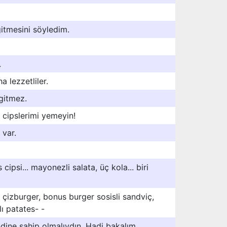
gitmesini söyledim.
.
a lezzetliler.
gitmez.
 cipslerimi yemeyin!
 var.
s cipsi... mayonezli salata, üç kola... biri
, çizburger, bonus burger sosisli sandviç,
ı patates- -
dine sahip olmalıydın. Hadi bakalım,