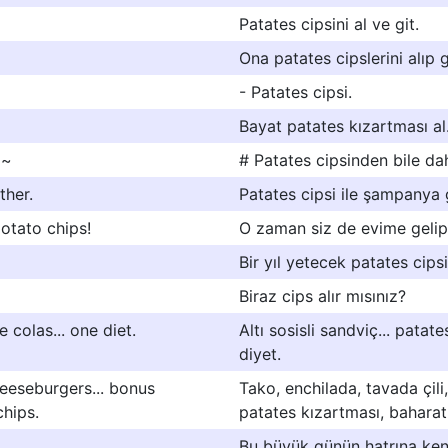
Patates cipsini al ve git.
Ona patates cipslerini alıp 
- Patates cipsi.
Bayat patates kızartması al
 ~
# Patates cipsinden bile dah
ther.
Patates cipsi ile şampanya 
otato chips!
O zaman siz de evime gelip
Bir yıl yetecek patates cipsi
Biraz cips alır mısınız?
e colas... one diet.
Altı sosisli sandviç... patate
diyet.
heeseburgers... bonus
Tako, enchilada, tavada çili
chips.
patates kızartması, baharatl
Bu büyük günün hatrına ken