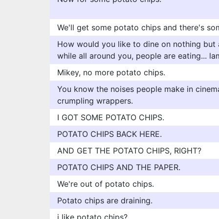
We'll get some potato chips and there's so
How would you like to dine on nothing but a
while all around you, people are eating... la
Mikey, no more potato chips.
You know the noises people make in cinemas
crumpling wrappers.
I GOT SOME POTATO CHIPS.
POTATO CHIPS BACK HERE.
AND GET THE POTATO CHIPS, RIGHT?
POTATO CHIPS AND THE PAPER.
We're out of potato chips.
Potato chips are draining.
i like potato chips?