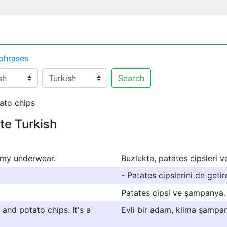
 phrases
Search
ato chips
te Turkish
d my underwear.
Buzlukta, patates cipsleri v
- Patates cipslerini de geti
Patates cipsi ve şampanya.
and potato chips. It's a
Evli bir adam, klima şampan