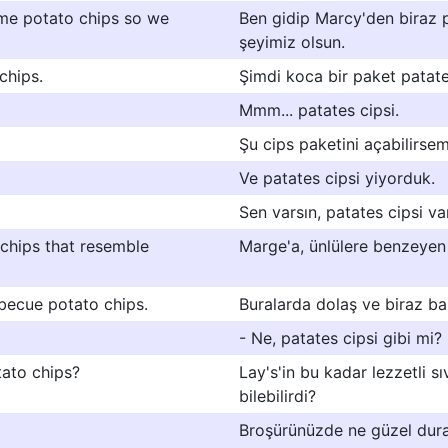
ome potato chips so we
Ben gidip Marcy'den biraz p
şeyimiz olsun.
chips.
Şimdi koca bir paket patate
Mmm... patates cipsi.
Şu cips paketini açabilirs
Ve patates cipsi yiyorduk.
Sen varsın, patates cipsi var
 chips that resemble
Marge'a, ünlülere benzeyen
becue potato chips.
Buralarda dolaş ve biraz bar
- Ne, patates cipsi gibi mi?
ato chips?
Lay's'in bu kadar lezzetli sı
bilebilirdi?
Broşürünüzde ne güzel dura