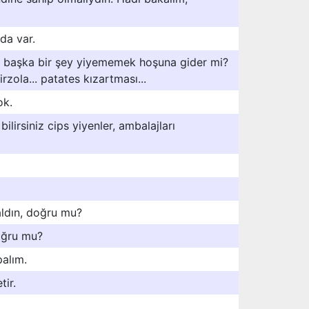
 da var.
en başka bir şey yiyememek hoşuna gider mi?
rzola... patates kızartması...
ok.
ilirsiniz cips yiyenler, ambalajları
 aldın, doğru mu?
doğru mu?
palım.
tir.