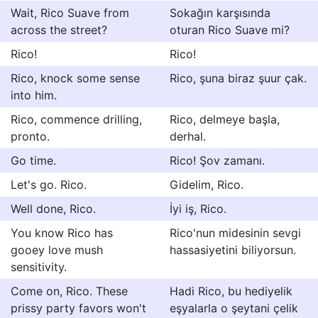
Wait, Rico Suave from
Sokağın karşısında
across the street?
oturan Rico Suave mi?
Rico!
Rico!
Rico, knock some sense
Rico, şuna biraz şuur çak.
into him.
Rico, commence drilling,
Rico, delmeye başla,
pronto.
derhal.
Go time.
Rico! Şov zamanı.
Let's go. Rico.
Gidelim, Rico.
Well done, Rico.
İyi iş, Rico.
You know Rico has
Rico'nun midesinin sevgi
gooey love mush
hassasiyetini biliyorsun.
sensitivity.
Come on, Rico. These
Hadi Rico, bu hediyelik
prissy party favors won't
eşyalarla o şeytani çelik