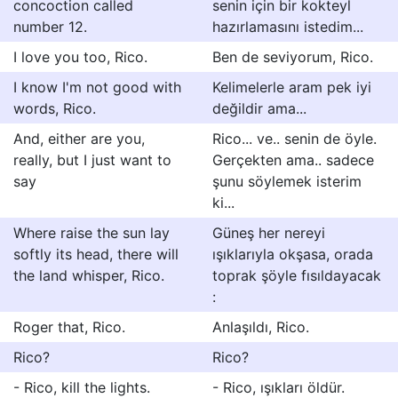
concoction called
senin için bir kokteyl
number 12.
hazırlamasını istedim...
I love you too, Rico.
Ben de seviyorum, Rico.
I know I'm not good with
Kelimelerle aram pek iyi
words, Rico.
değildir ama...
And, either are you,
Rico... ve.. senin de öyle.
really, but I just want to
Gerçekten ama.. sadece
say
şunu söylemek isterim
ki...
Where raise the sun lay
Güneş her nereyi
softly its head, there will
ışıklarıyla okşasa, orada
the land whisper, Rico.
toprak şöyle fısıldayacak
:
Roger that, Rico.
Anlaşıldı, Rico.
Rico?
Rico?
- Rico, kill the lights.
- Rico, ışıkları öldür.