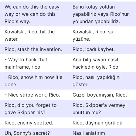
We can do this the easy
Bunu kolay yoldan
way or we can do this
yapabiliriz veya Rico'nun
Rico's way.
yolundan yapabiliriz.
Kowalski, Rico, hit the
Kowalski, Rico, su
water.
yüzüne.
Rico, stash the invention.
Rico, icadı kaybet.
- Way to hack that
Ana bilgisayarı nasıl
mainframe, rico.
hackledin öyle, Rico!
- Rico, show him how it's
Rico, nasıl yapıldığını
done.
göster.
- Nice stripe work, Rico.
Güzel boyamışsın, Rico.
Rico, did you forget to
Rico, Skipper'a vermeyi
gave Skipper his?
unuttun mu?
Rico, enemy spotted.
Rico, düşman görüldü.
Uh, Sonny's secret? I
Nasıl anlatırım