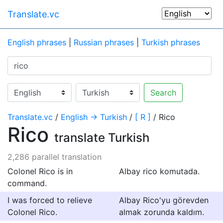
Translate.vc
English phrases
|
Russian phrases
|
Turkish phrases
Search
Translate.vc
/
English → Turkish
/
[ R ]
/ Rico
Rico
translate Turkish
2,286 parallel translation
Colonel Rico is in
Albay rico komutada.
command.
I was forced to relieve
Albay Rico'yu görevden
Colonel Rico.
almak zorunda kaldım.