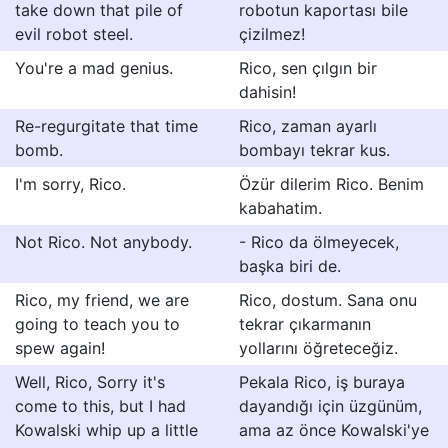
take down that pile of
robotun kaportası bile
evil robot steel.
çizilmez!
You're a mad genius.
Rico, sen çılgın bir
dahisin!
Re-regurgitate that time
Rico, zaman ayarlı
bomb.
bombayı tekrar kus.
I'm sorry, Rico.
Özür dilerim Rico. Benim
kabahatim.
Not Rico. Not anybody.
- Rico da ölmeyecek,
başka biri de.
Rico, my friend, we are
Rico, dostum. Sana onu
going to teach you to
tekrar çıkarmanın
spew again!
yollarını öğreteceğiz.
Well, Rico, Sorry it's
Pekala Rico, iş buraya
come to this, but I had
dayandığı için üzgünüm,
Kowalski whip up a little
ama az önce Kowalski'ye