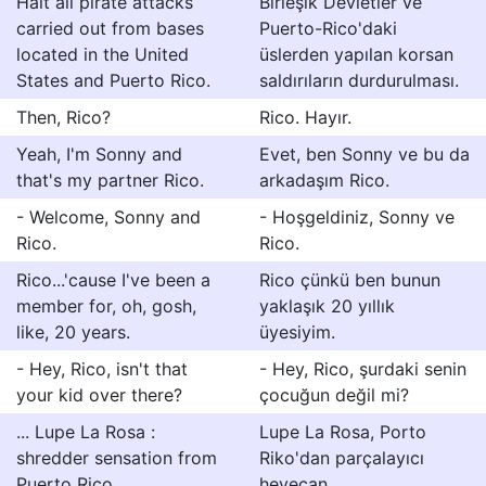
Halt all pirate attacks
Birleşik Devletler ve
carried out from bases
Puerto-Rico'daki
located in the United
üslerden yapılan korsan
States and Puerto Rico.
saldırıların durdurulması.
Then, Rico?
Rico. Hayır.
Yeah, I'm Sonny and
Evet, ben Sonny ve bu da
that's my partner Rico.
arkadaşım Rico.
- Welcome, Sonny and
- Hoşgeldiniz, Sonny ve
Rico.
Rico.
Rico...'cause I've been a
Rico çünkü ben bunun
member for, oh, gosh,
yaklaşık 20 yıllık
like, 20 years.
üyesiyim.
- Hey, Rico, isn't that
- Hey, Rico, şurdaki senin
your kid over there?
çocuğun değil mi?
... Lupe La Rosa :
Lupe La Rosa, Porto
shredder sensation from
Riko'dan parçalayıcı
Puerto Rico...
heyecan.