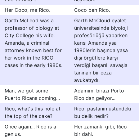
Her Coco, me Rico.
Coco ben Rico.
Garth McLeod was a
Garth McCloud eyalet
professor of biology at
üniversitesinde biyoloji
City College his wife,
profesörlüğü yaparken
Amanda, a criminal
karısı Amanda'ysa
attorney known best for
1980lerin başında yasa
her work in the RICO
dışı örgütlere karşı
cases in the early 1980s.
verdiği başarılı savaşla
tanınan bir ceza
avukatıydı.
Man, we got some
Adamım, birazı Porto
Puerto Ricans coming...
Rico'dan geliyor...
Rico, what's this hole at
Rico, pastanın üstündeki
the top of the cake?
bu delik nedir?
Once again... Rico is a
Her zamanki gibi, Rico
genius.
bir dahi.