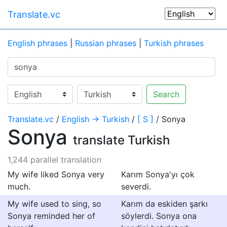
Translate.vc
English phrases
|
Russian phrases
|
Turkish phrases
Search
Translate.vc
/
English → Turkish
/
[ S ]
/ Sonya
Sonya
translate Turkish
1,244 parallel translation
My wife liked Sonya very
Karım Sonya'yı çok
much.
severdi.
My wife used to sing, so
Karım da eskiden şarkı
Sonya reminded her of
söylerdi. Sonya ona