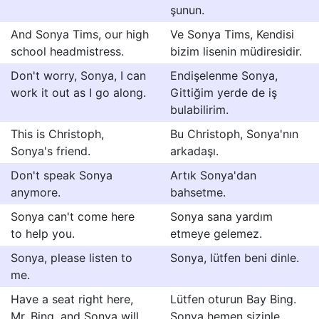
şunun.
And Sonya Tims, our high
Ve Sonya Tims, Kendisi
school headmistress.
bizim lisenin müdiresidir.
Don't worry, Sonya, I can
Endişelenme Sonya,
work it out as I go along.
Gittiğim yerde de iş
bulabilirim.
This is Christoph,
Bu Christoph, Sonya'nın
Sonya's friend.
arkadaşı.
Don't speak Sonya
Artık Sonya'dan
anymore.
bahsetme.
Sonya can't come here
Sonya sana yardım
to help you.
etmeye gelemez.
Sonya, please listen to
Sonya, lütfen beni dinle.
me.
Have a seat right here,
Lütfen oturun Bay Bing.
Mr. Bing, and Sonya will
Sonya hemen sizinle