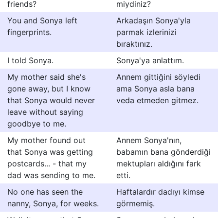
friends?
miydiniz?
You and Sonya left
Arkadaşın Sonya'yla
fingerprints.
parmak izlerinizi
bıraktınız.
I told Sonya.
Sonya'ya anlattım.
My mother said she's
Annem gittiğini söyledi
gone away, but I know
ama Sonya asla bana
that Sonya would never
veda etmeden gitmez.
leave without saying
goodbye to me.
My mother found out
Annem Sonya'nın,
that Sonya was getting
babamın bana gönderdiği
postcards... - that my
mektupları aldığını fark
dad was sending to me.
etti.
No one has seen the
Haftalardır dadıyı kimse
nanny, Sonya, for weeks.
görmemiş.