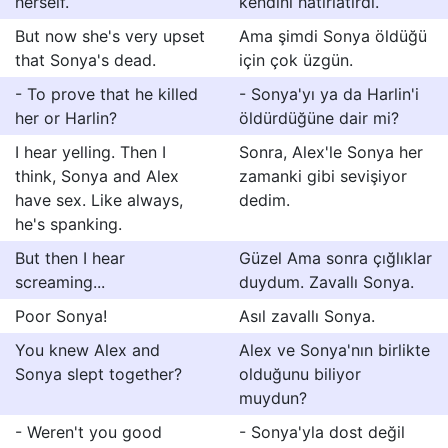
herself.
kendini hatırlatırdı.
But now she's very upset
Ama şimdi Sonya öldüğü
that Sonya's dead.
için çok üzgün.
- To prove that he killed
- Sonya'yı ya da Harlin'i
her or Harlin?
öldürdüğüne dair mi?
I hear yelling. Then I
Sonra, Alex'le Sonya her
think, Sonya and Alex
zamanki gibi sevişiyor
have sex. Like always,
dedim.
he's spanking.
But then I hear
Güzel Ama sonra çığlıklar
screaming...
duydum. Zavallı Sonya.
Poor Sonya!
Asıl zavallı Sonya.
You knew Alex and
Alex ve Sonya'nın birlikte
Sonya slept together?
olduğunu biliyor
muydun?
- Weren't you good
- Sonya'yla dost değil