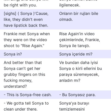
be right with you.
ilgilenecek.
[sighs] ( Sonya )'Cause,
Onların bir rujları bile
like, they didn't even
olmadı.
have lipstick back then.
Frankie met Sonya when
Rise Again'in video
they were on the video
çekimlerinde, Frankie,
shoot to "Rise Again."
Sonya ile tanıştı.
Sonya in?
Sonya içeride mi?
And better than that
Ve bundan daha iyisi
Sonya can't get her
Sonya o kirli ellerini bu
grubby fingers on this
paraya süremeyecek,
fucking money,
anladın mı?
understand?
- This is Sonya-free cash.
- Bu Sonyasız para.
- We gotta tell Sonya to
Sonya'ya burayı
clean under there.
temizlemesini