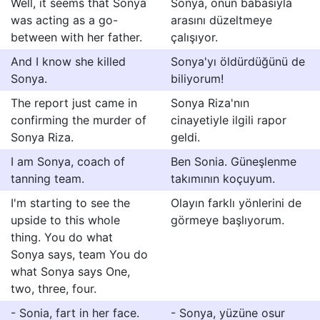
Well, it seems that Sonya
Sonya, onun babasıyla
was acting as a go-
arasını düzeltmeye
between with her father.
çalışıyor.
And I know she killed
Sonya'yı öldürdüğünü de
Sonya.
biliyorum!
The report just came in
Sonya Riza'nın
confirming the murder of
cinayetiyle ilgili rapor
Sonya Riza.
geldi.
I am Sonya, coach of
Ben Sonia. Güneşlenme
tanning team.
takımının koçuyum.
I'm starting to see the
Olayın farklı yönlerini de
upside to this whole
görmeye başlıyorum.
thing. You do what
Sonya says, team You do
what Sonya says One,
two, three, four.
- Sonia, fart in her face.
- Sonya, yüzüne osur