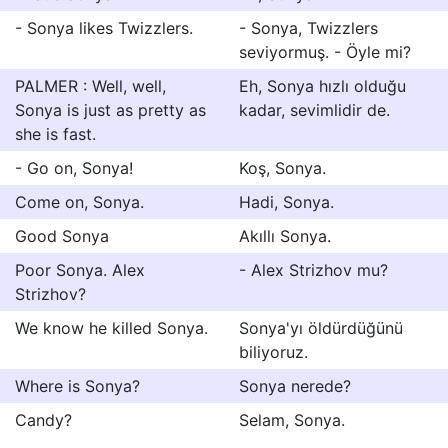
- Sonya likes Twizzlers.
- Sonya, Twizzlers
seviyormuş. - Öyle mi?
PALMER : Well, well,
Eh, Sonya hızlı olduğu
Sonya is just as pretty as
kadar, sevimlidir de.
she is fast.
- Go on, Sonya!
Koş, Sonya.
Come on, Sonya.
Hadi, Sonya.
Good Sonya
Akıllı Sonya.
Poor Sonya. Alex
- Alex Strizhov mu?
Strizhov?
We know he killed Sonya.
Sonya'yı öldürdüğünü
biliyoruz.
Where is Sonya?
Sonya nerede?
Candy?
Selam, Sonya.