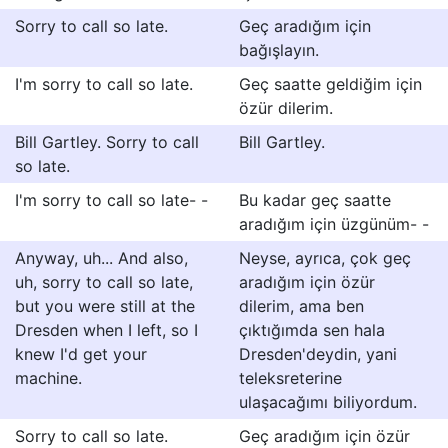
Sorry to call so late.
Geç aradığım için
bağışlayın.
I'm sorry to call so late.
Geç saatte geldiğim için
özür dilerim.
Bill Gartley. Sorry to call
Bill Gartley.
so late.
I'm sorry to call so late- -
Bu kadar geç saatte
aradığım için üzgünüm- -
Anyway, uh... And also,
Neyse, ayrıca, çok geç
uh, sorry to call so late,
aradığım için özür
but you were still at the
dilerim, ama ben
Dresden when I left, so I
çıktığımda sen hala
knew I'd get your
Dresden'deydin, yani
machine.
teleksreterine
ulaşacağımı biliyordum.
Sorry to call so late.
Geç aradığım için özür