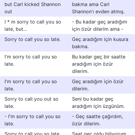
but Carl kicked Shannon
bakma ama Carl
out
Shannon'ı evden atmış.
I * m sorry to call you so
- Bu kadar geç aradığım
late, but...
için özür dilerim ama -
Sorry to call you so late.
Geç aradığım için kusura
bakma.
I'm sorry to call you so
Bu kadar geç bir saatte
late.
aradığım için özür
dilerim.
I'm sorry to call you so
Geç aradığım için özür
late.
dilerim.
Sorry to call you out so
Seni bu kadar geç
late.
aradığım için üzgünüm.
- I'm sorry to call you so
- Geç saatte çağırdım,
late.
özür dilerim.
Sorry to call you so late,
Saat geç oldu biliyorum,