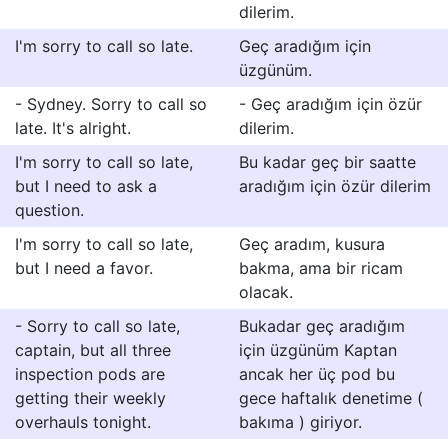
dilerim.
I'm sorry to call so late.
Geç aradığım için
üzgünüm.
- Sydney. Sorry to call so
- Geç aradığım için özür
late. It's alright.
dilerim.
I'm sorry to call so late,
Bu kadar geç bir saatte
but I need to ask a
aradığım için özür dilerim
question.
I'm sorry to call so late,
Geç aradım, kusura
but I need a favor.
bakma, ama bir ricam
olacak.
- Sorry to call so late,
Bukadar geç aradığım
captain, but all three
için üzgünüm Kaptan
inspection pods are
ancak her üç pod bu
getting their weekly
gece haftalık denetime (
overhauls tonight.
bakıma ) giriyor.