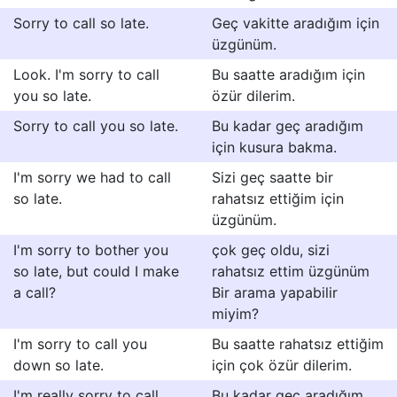
Sorry to call so late.
Geç vakitte aradığım için
üzgünüm.
Look. I'm sorry to call
Bu saatte aradığım için
you so late.
özür dilerim.
Sorry to call you so late.
Bu kadar geç aradığım
için kusura bakma.
I'm sorry we had to call
Sizi geç saatte bir
so late.
rahatsız ettiğim için
üzgünüm.
I'm sorry to bother you
çok geç oldu, sizi
so late, but could I make
rahatsız ettim üzgünüm
a call?
Bir arama yapabilir
miyim?
I'm sorry to call you
Bu saatte rahatsız ettiğim
down so late.
için çok özür dilerim.
I'm really sorry to call
Bu kadar geç aradığım