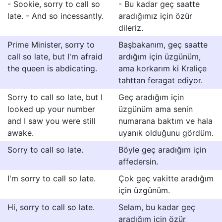
- Sookie, sorry to call so
- Bu kadar geç saatte
late. - And so incessantly.
aradığımız için özür
dileriz.
Prime Minister, sorry to
Başbakanım, geç saatte
call so late, but I'm afraid
ardığım için üzgünüm,
the queen is abdicating.
ama korkarım ki Kraliçe
tahttan feragat ediyor.
Sorry to call so late, but I
Geç aradığım için
looked up your number
üzgünüm ama senin
and I saw you were still
numarana baktım ve hala
awake.
uyanık olduğunu gördüm.
Sorry to call so late.
Böyle geç aradığım için
affedersin.
I'm sorry to call so late.
Çok geç vakitte aradığım
için üzgünüm.
Hi, sorry to call so late.
Selam, bu kadar geç
aradığım için özür