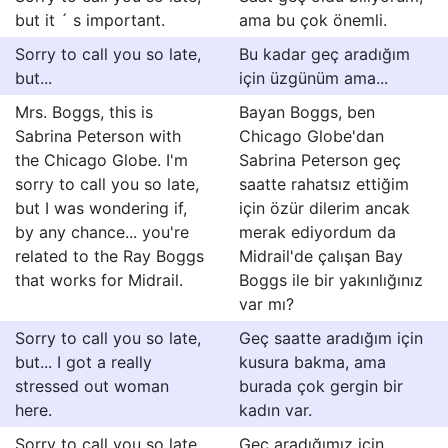
but it ´ s important.
ama bu çok önemli.
Sorry to call you so late,
Bu kadar geç aradığım
but...
için üzgünüm ama...
Mrs. Boggs, this is
Bayan Boggs, ben
Sabrina Peterson with
Chicago Globe'dan
the Chicago Globe. I'm
Sabrina Peterson geç
sorry to call you so late,
saatte rahatsız ettiğim
but I was wondering if,
için özür dilerim ancak
by any chance... you're
merak ediyordum da
related to the Ray Boggs
Midrail'de çalışan Bay
that works for Midrail.
Boggs ile bir yakınlığınız
var mı?
Sorry to call you so late,
Geç saatte aradığım için
but... I got a really
kusura bakma, ama
stressed out woman
burada çok gergin bir
here.
kadın var.
Sorry to call you so late,
Geç aradığımız için