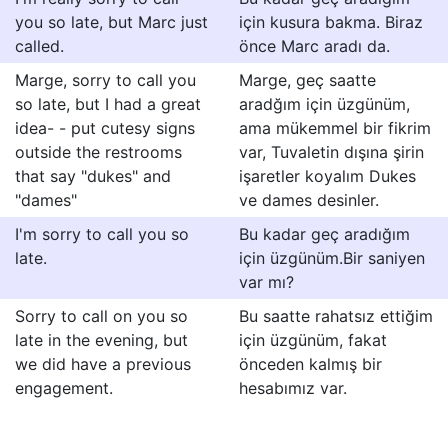
you so late, but Marc just
için kusura bakma. Biraz
called.
önce Marc aradı da.
Marge, sorry to call you
Marge, geç saatte
so late, but I had a great
aradğım için üzgünüm,
idea- - put cutesy signs
ama mükemmel bir fikrim
outside the restrooms
var, Tuvaletin dışına şirin
that say "dukes" and
işaretler koyalım Dukes
"dames"
ve dames desinler.
I'm sorry to call you so
Bu kadar geç aradığım
late.
için üzgünüm.Bir saniyen
var mı?
Sorry to call on you so
Bu saatte rahatsız ettiğim
late in the evening, but
için üzgünüm, fakat
we did have a previous
önceden kalmış bir
engagement.
hesabımız var.