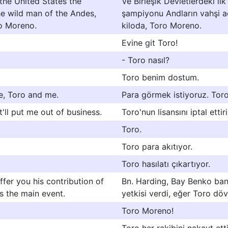
 the United States the
Ve Birleşik Devletlerdeki i
e wild man of the Andes,
şampiyonu Andların vahşi 
ro Moreno.
kiloda, Toro Moreno.
Evine git Toro!
- Toro nasıl?
Toro benim dostum.
, Toro and me.
Para görmek istiyoruz. Tor
'll put me out of business.
Toro'nun lisansını iptal ettir
Toro.
Toro para akıtıyor.
Toro hasılatı çıkartıyor.
fer you his contribution of
Bn. Harding, Bay Benko ba
ts the main event.
yetkisi verdi, eğer Toro dö
Toro Moreno!