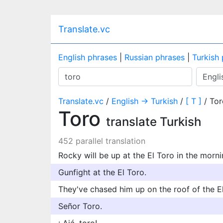
Translate.vc
English phrases
|
Russian phrases
|
Turkish
Translate.vc
/
English → Turkish
/
[ T ]
/ Tor
Toro
translate Turkish
452 parallel translation
Rocky will be up at the El Toro in the morni
Gunfight at the El Toro.
They've chased him up on the roof of the El
Señor Toro.