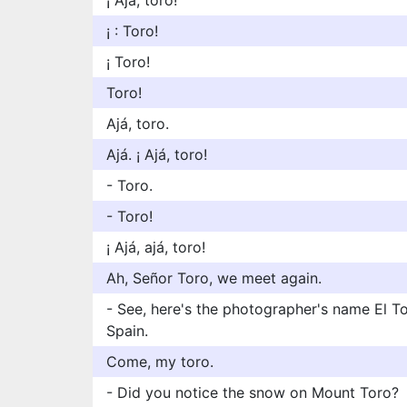
¡ Ajá, toro!
¡ : Toro!
¡ Toro!
Toro!
Ajá, toro.
Ajá. ¡ Ajá, toro!
- Toro.
- Toro!
¡ Ajá, ajá, toro!
Ah, Señor Toro, we meet again.
- See, here's the photographer's name El To
Spain.
Come, my toro.
- Did you notice the snow on Mount Toro?