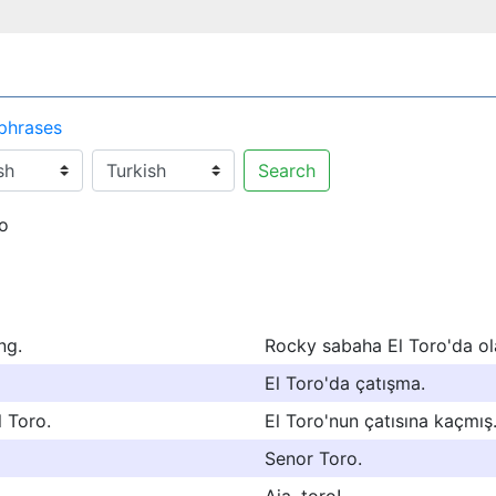
 phrases
Search
o
ng.
Rocky sabaha El Toro'da ol
El Toro'da çatışma.
 Toro.
El Toro'nun çatısına kaçmış
Senor Toro.