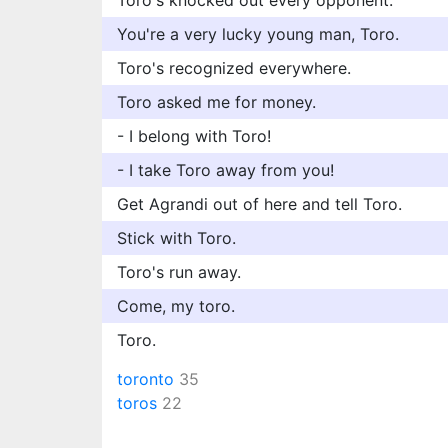
Toro's knocked out every opponent.
You're a very lucky young man, Toro.
Toro's recognized everywhere.
Toro asked me for money.
- I belong with Toro!
- I take Toro away from you!
Get Agrandi out of here and tell Toro.
Stick with Toro.
Toro's run away.
Come, my toro.
Toro.
toronto
35
toros
22