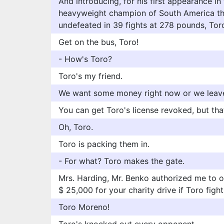
And introducing, for his first appearance in
heavyweight champion of South America th
undefeated in 39 fights at 278 pounds, To
Get on the bus, Toro!
- How's Toro?
Toro's my friend.
We want some money right now or we leave
You can get Toro's license revoked, but that
Oh, Toro.
Toro is packing them in.
- For what? Toro makes the gate.
Mrs. Harding, Mr. Benko authorized me to of
$ 25,000 for your charity drive if Toro figh
Toro Moreno!