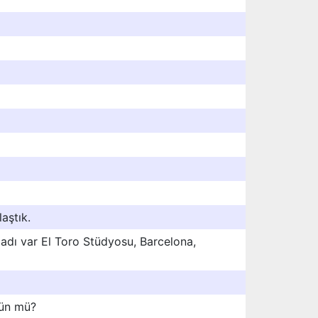
aştık.
 adı var El Toro Stüdyosu, Barcelona,
dün mü?