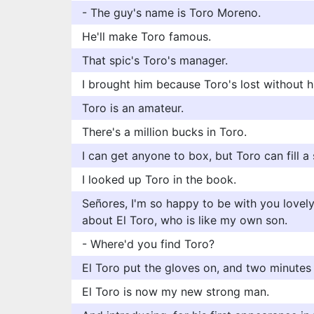
- The guy's name is Toro Moreno.
He'll make Toro famous.
That spic's Toro's manager.
I brought him because Toro's lost without h
Toro is an amateur.
There's a million bucks in Toro.
I can get anyone to box, but Toro can fill a
I looked up Toro in the book.
Señores, I'm so happy to be with you lovely 
about El Toro, who is like my own son.
- Where'd you find Toro?
El Toro put the gloves on, and two minutes la
El Toro is now my new strong man.