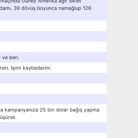
lk maçında Güney Amerika ağır sıklet
adamı, 39 dövüş boyunca namağlup 126
o ve ben.
irsin. İşimi kaybederim.
na kampanyanıza 25 bin dolar bağış yapma
vüşürse.