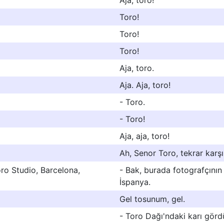
Aja, toro!
Toro!
Toro!
Toro!
Aja, toro.
Aja. Aja, toro!
- Toro.
- Toro!
Aja, aja, toro!
Ah, Senor Toro, tekrar karşıl
ro Studio, Barcelona,
- Bak, burada fotografçının
İspanya.
Gel tosunum, gel.
- Toro Dağı'ndaki karı gör