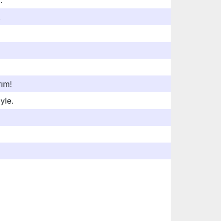
.
.
rım!
yle.