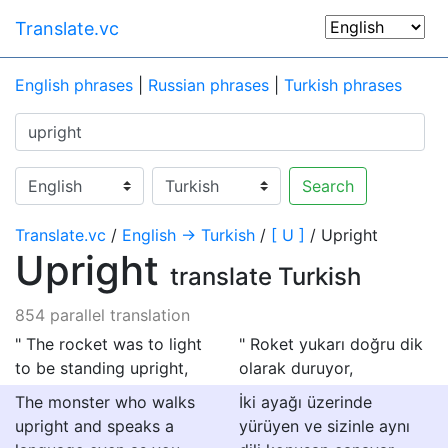
Translate.vc
English phrases
|
Russian phrases
|
Turkish phrases
Search
Translate.vc
/
English → Turkish
/
[ U ]
/ Upright
Upright
translate Turkish
854 parallel translation
" The rocket was to light
" Roket yukarı doğru dik
to be standing upright,
olarak duruyor,
The monster who walks
İki ayağı üzerinde
upright and speaks a
yürüyen ve sizinle aynı