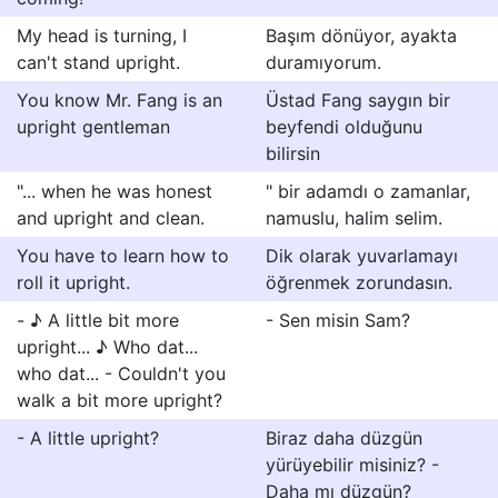
My head is turning, I
Başım dönüyor, ayakta
can't stand upright.
duramıyorum.
You know Mr. Fang is an
Üstad Fang saygın bir
upright gentleman
beyfendi olduğunu
bilirsin
"... when he was honest
" bir adamdı o zamanlar,
and upright and clean.
namuslu, halim selim.
You have to learn how to
Dik olarak yuvarlamayı
roll it upright.
öğrenmek zorundasın.
- ♪ A little bit more
- Sen misin Sam?
upright... ♪ Who dat...
who dat... - Couldn't you
walk a bit more upright?
- A little upright?
Biraz daha düzgün
yürüyebilir misiniz? -
Daha mı düzgün?