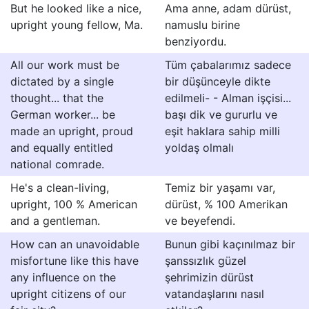
But he looked like a nice,
Ama anne, adam dürüst,
upright young fellow, Ma.
namuslu birine
benziyordu.
All our work must be
Tüm çabalarımız sadece
dictated by a single
bir düşünceyle dikte
thought... that the
edilmeli- - Alman işçisi...
German worker... be
başı dik ve gururlu ve
made an upright, proud
eşit haklara sahip milli
and equally entitled
yoldaş olmalı
national comrade.
He's a clean-living,
Temiz bir yaşamı var,
upright, 100 % American
dürüst, % 100 Amerikan
and a gentleman.
ve beyefendi.
How can an unavoidable
Bunun gibi kaçınılmaz bir
misfortune like this have
şanssızlık güzel
any influence on the
şehrimizin dürüst
upright citizens of our
vatandaşlarını nasıl