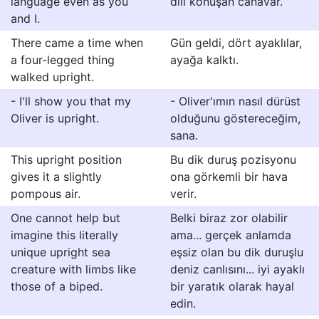
language even as you
dili konuşan canavar.
and I.
There came a time when
Gün geldi, dört ayaklılar,
a four-legged thing
ayağa kalktı.
walked upright.
- I'll show you that my
- Oliver'ımın nasıl dürüst
Oliver is upright.
olduğunu göstereceğim,
sana.
This upright position
Bu dik duruş pozisyonu
gives it a slightly
ona görkemli bir hava
pompous air.
verir.
One cannot help but
Belki biraz zor olabilir
imagine this literally
ama... gerçek anlamda
unique upright sea
eşsiz olan bu dik duruşlu
creature with limbs like
deniz canlısını... iyi ayaklı
those of a biped.
bir yaratık olarak hayal
edin.