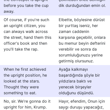
before you take the cup
dik durduğundan emin ol.
away.
Of course, if you're such
Elbette, böylesine dürüst
an upright citizen, you
bir yurttaş iseniz, her
can always walk across
zaman caddenin
the street, hand them this
karşısına geçebilir, onlara
officer's book and then
bu memur beyin defterini
you'll take the rap.
verebilir ve sonra da
sorumluluğunuzu yerine
getirmiş olursunuz.
When he first achieved
Ayağa kalkmayı
the upright position, he
başardığında şöyle bir
looked at the stars.
yıldızlara baktı ve
Thought they were
yenecek birşeyler
something to eat.
olduğunu düşündü.
No, sir. We're gonna do it
Hayır, efendim, Onun için
upright for him, Krump.
saygı duruşu yapacağız,