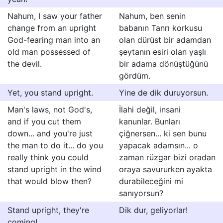
Nahum, I saw your father
Nahum, ben senin
change from an upright
babanın Tanrı korkusu
God-fearing man into an
olan dürüst bir adamdan
old man possessed of
şeytanın esiri olan yaşlı
the devil.
bir adama dönüştüğünü
gördüm.
Yet, you stand upright.
Yine de dik duruyorsun.
Man's laws, not God's,
İlahi değil, insani
and if you cut them
kanunlar. Bunları
down... and you're just
çiğnersen... ki sen bunu
the man to do it... do you
yapacak adamsın... o
really think you could
zaman rüzgar bizi oradan
stand upright in the wind
oraya savururken ayakta
that would blow then?
durabileceğini mi
sanıyorsun?
Stand upright, they're
Dik dur, geliyorlar!
coming!