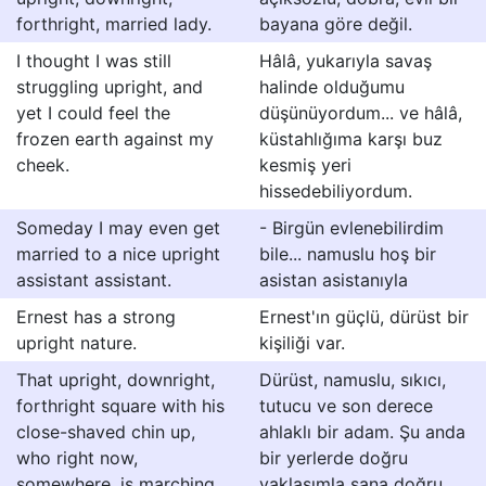
forthright, married lady.
bayana göre değil.
I thought I was still
Hâlâ, yukarıyla savaş
struggling upright, and
halinde olduğumu
yet I could feel the
düşünüyordum... ve hâlâ,
frozen earth against my
küstahlığıma karşı buz
cheek.
kesmiş yeri
hissedebiliyordum.
Someday I may even get
- Birgün evlenebilirdim
married to a nice upright
bile... namuslu hoş bir
assistant assistant.
asistan asistanıyla
Ernest has a strong
Ernest'ın güçlü, dürüst bir
upright nature.
kişiliği var.
That upright, downright,
Dürüst, namuslu, sıkıcı,
forthright square with his
tutucu ve son derece
close-shaved chin up,
ahlaklı bir adam. Şu anda
who right now,
bir yerlerde doğru
somewhere, is marching
yaklaşımla sana doğru