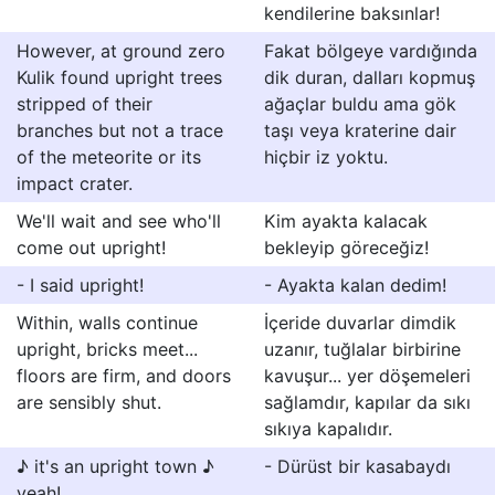
kendilerine baksınlar!
However, at ground zero
Fakat bölgeye vardığında
Kulik found upright trees
dik duran, dalları kopmuş
stripped of their
ağaçlar buldu ama gök
branches but not a trace
taşı veya kraterine dair
of the meteorite or its
hiçbir iz yoktu.
impact crater.
We'll wait and see who'll
Kim ayakta kalacak
come out upright!
bekleyip göreceğiz!
- I said upright!
- Ayakta kalan dedim!
Within, walls continue
İçeride duvarlar dimdik
upright, bricks meet...
uzanır, tuğlalar birbirine
floors are firm, and doors
kavuşur... yer döşemeleri
are sensibly shut.
sağlamdır, kapılar da sıkı
sıkıya kapalıdır.
♪ it's an upright town ♪
- Dürüst bir kasabaydı
yeah!