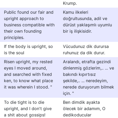
Krump.
Public found our fair and
Kamu ilkeleri
upright approach to
doğrultusunda, adil ve
business compatible with
dürüst yaklaşımlı uyumlu
their own founding
bir iş ilişkisidir.
principles.
If the body is upright, so
Vücudunuz dik durursa
is the soul
ruhunuz da dik durur.
Risen upright, my rested
Aralandı, etrafta gezindi
eyes I moved around,
dinlenmiş gözlerim,.. ... ve
and searched with fixed
bakındı kıpırtısız
ken, to know what place
şekilde,.. ... neredeyim,
it was wherein I stood. "
nerede duruyorum bilmek
için. "
To die tight is to die
Ben dimdik ayakta
upright, and I don't give
ölecek bir adamım, O
a shit about gossips!
dedikoducular