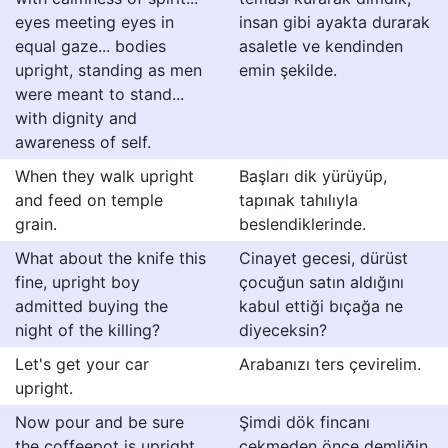
eyes meeting eyes in
insan gibi ayakta durarak
equal gaze... bodies
asaletle ve kendinden
upright, standing as men
emin şekilde.
were meant to stand...
with dignity and
awareness of self.
When they walk upright
Başları dik yürüyüp,
and feed on temple
tapınak tahılıyla
grain.
beslendiklerinde.
What about the knife this
Cinayet gecesi, dürüst
fine, upright boy
çocuğun satın aldığını
admitted buying the
kabul ettiği bıçağa ne
night of the killing?
diyeceksin?
Let's get your car
Arabanızı ters çevirelim.
upright.
Now pour and be sure
Şimdi dök fincanı
the coffeepot is upright
çekmeden önce demliğin