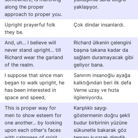
along the proper
yaklaşıyor.
approach to proper you.
Upright prayerful folk
Çok dindar insanlardı.
they be.
And, uh... I believe will
Richard ülkenin çelengini
never stand upright... till
başına takana kadar da
Richard wear the garland
sağlam duramayacak gibi
of the realm.
geliyor bana.
I suppose that since man
Sanırım insanoğlu ayağa
began to walk upright, he
kalktığından beri ilk defa
has been interested in
Verne uzay ve hızla
space and speed,
ilgileniyordu.
This is proper way for
Karşılıklı saygı
men to show esteem for
göstermenin doğru şekli
one another... by looking
budur birbirinin yüzüne
upon each other's faces
sükunetle bakarak göz
with calmness of spirit...
teması kurarak dimdik,