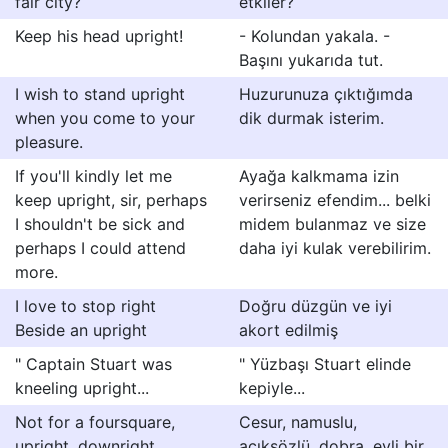
fair city?
etkiler?
Keep his head upright!
- Kolundan yakala. -
Başını yukarıda tut.
I wish to stand upright
Huzurunuza çıktığımda
when you come to your
dik durmak isterim.
pleasure.
If you'll kindly let me
Ayağa kalkmama izin
keep upright, sir, perhaps
verirseniz efendim... belki
I shouldn't be sick and
midem bulanmaz ve size
perhaps I could attend
daha iyi kulak verebilirim.
more.
I love to stop right
Doğru düzgün ve iyi
Beside an upright
akort edilmiş
" Captain Stuart was
" Yüzbaşı Stuart elinde
kneeling upright...
kepiyle...
Not for a foursquare,
Cesur, namuslu,
upright, downright,
açıksözlü, dobra, evli bir