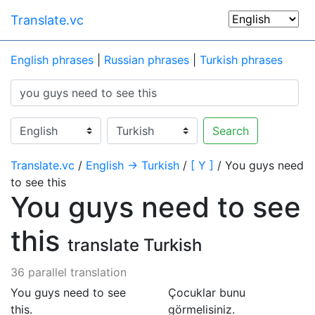
Translate.vc
English phrases
|
Russian phrases
|
Turkish phrases
Search
Translate.vc
/
English → Turkish
/
[ Y ]
/ You guys need
to see this
You guys need to see
this
translate Turkish
36 parallel translation
You guys need to see
Çocuklar bunu
this.
görmelisiniz.