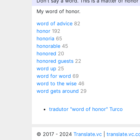
Don't say a word. This is a matter of honor
My word of honor.
word of advice
82
honor
192
honoria
65
honorable
45
honored
20
honored guests
22
word up
25
word for word
69
word to the wise
46
word gets around
29
tradutor "word of honor" Turco
© 2017 - 2024
Translate.vc
|
translate.vc