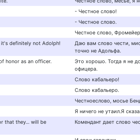
ite.
Честное слово, месье, я 
- Честное слово!
- Честное слово.
Честное слово, Фромейер
t's definitely not Adolph!
Даю вам слово чести, мист
точно не Адольфа.
f honor as an officer.
Это хорошо. Тогда я не д
офицера.
Слово кабальеро!
Слово кабальеро.
Честноеслово, мосье Бен
Я ничего не утаил.Я сказа
that they... will be
Комендант дает слово чес