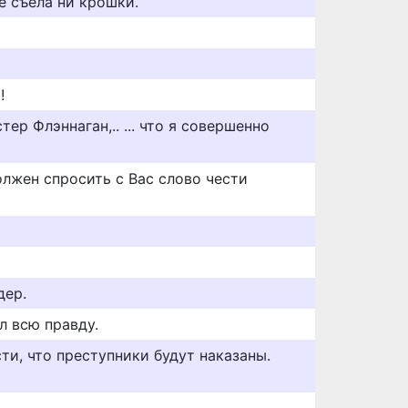
не съела ни крошки.
!
ер Флэннаган,.. ... что я совершенно
олжен спросить с Вас слово чести
дер.
л всю правду.
ти, что преступники будут наказаны.