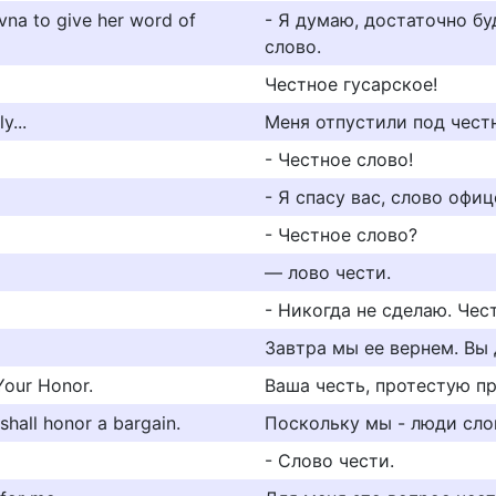
evna to give her word of
- Я думаю, достаточно бу
слово.
Честное гусарское!
y...
Меня отпустили под честн
- Честное слово!
- Я спасу вас, слово офиц
- Честное слово?
— лово чести.
- Никогда не сделаю. Чес
Завтра мы ее вернем. Вы 
Your Honor.
Ваша честь, протестую пр
shall honor a bargain.
Поскольку мы - люди сло
- Слово чести.