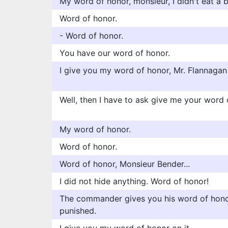
My word of honor, monsieur, I didn't eat a b
Word of honor.
- Word of honor.
You have our word of honor.
I give you my word of honor, Mr. Flannagan i
Well, then I have to ask give me your word o
My word of honor.
Word of honor.
Word of honor, Monsieur Bender...
I did not hide anything. Word of honor!
The commander gives you his word of honor 
punished.