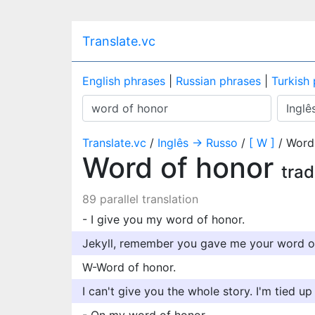
Translate.vc
English phrases
|
Russian phrases
|
Turkish
Translate.vc
/
Inglês → Russo
/
[ W ]
/ Word
Word of honor
trad
89 parallel translation
- I give you my word of honor.
Jekyll, remember you gave me your word o
W-Word of honor.
I can't give you the whole story. I'm tied u