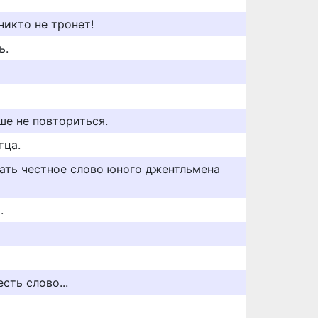
никто не тронет!
ь.
ше не повториться.
тца.
ать честное слово юного джентльмена
.
сть слово...