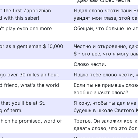
- Даю вам слово чести.
 the first Zaporizhian
Я дал слово чести пани Е
 with this saber!
увидят мои глаза, этой са
n't play even one more
Обещай, что больше не и
or as a gentleman $ 10,000
Честно и откровенно, да
$ - это все, что я могу ва
Слово чести.
go over 30 miles an hour.
Я даю тебе слово чести, ч
d friend, what's the world
Если ты не примешь слово
вообще значат слова?
hat you'll be at St.
Я хочу, чтобы ты дал мне 
g of term.
будешь в школе Святого Кс
which he promised, word of
Третье. Он заложил кое-к
давать слово, что это бо