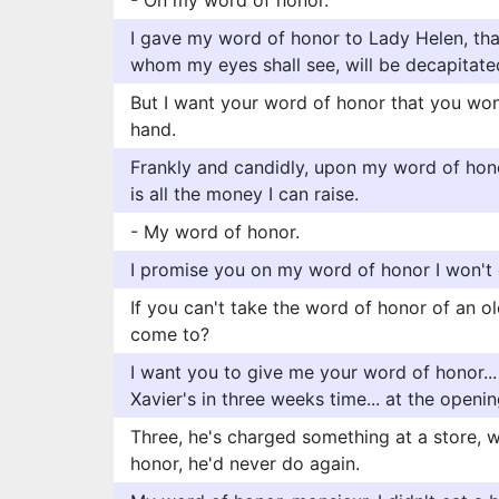
- On my word of honor.
I gave my word of honor to Lady Helen, that
whom my eyes shall see, will be decapitated
But I want your word of honor that you wo
hand.
Frankly and candidly, upon my word of hon
is all the money I can raise.
- My word of honor.
I promise you on my word of honor I won't 
If you can't take the word of honor of an ol
come to?
I want you to give me your word of honor... t
Xavier's in three weeks time... at the openin
Three, he's charged something at a store, 
honor, he'd never do again.