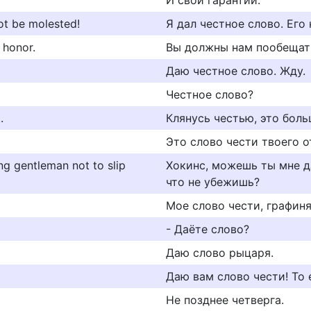
И свои гарантии.
ot be molested!
Я дал честное слово. Его 
 honor.
Вы должны нам пообещат
Даю честнoе слoвo. Жду.
Честное слово?
.
Клянусь честью, это боль
Это слово чести твоего о
g gentleman not to slip
Хокинс, можешь ты мне д
что не убежишь?
Мое слово чести, графиня
- Даёте слово?
Даю слово рыцаря.
Даю вам слово чести! То е
Не позднее четверга.