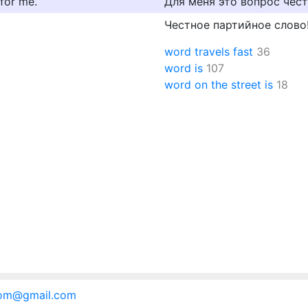
 for me.
Для меня это вопрос чест
Честное партийное слово
word travels fast
36
word is
107
word on the street is
18
.com@gmail.com