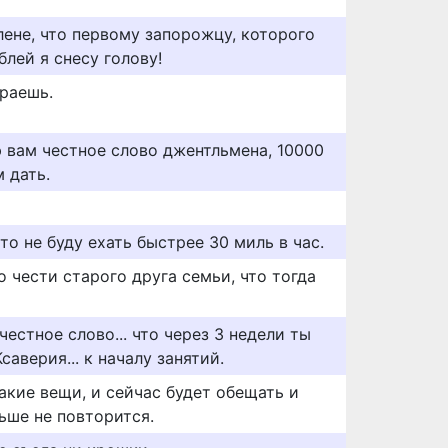
лене, что первому запорожцу, которого
блей я снесу голову!
граешь.
ю вам честное слово джентльмена, 10000
м дать.
то не буду ехать быстрее 30 миль в час.
 чести старого друга семьи, что тогда
честное слово... что через 3 недели ты
аверия... к началу занятий.
акие вещи, и сейчас будет обещать и
льше не повторится.