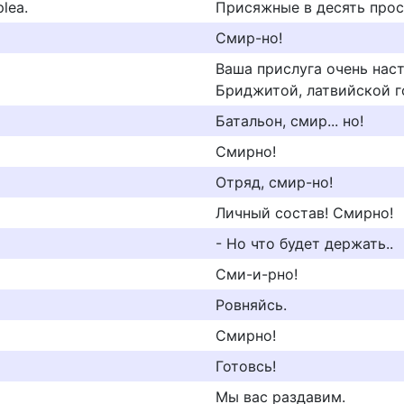
plea.
Присяжные в десять про
Смир-но!
Ваша прислуга очень наст
Бриджитой, латвийской г
Батальон, смир... но!
Смирно!
Отряд, смир-но!
Личный состав! Смирно!
- Но что будет держать..
Сми-и-рно!
Ровняйсь.
Смирно!
Готовсь!
Мы вас раздавим.