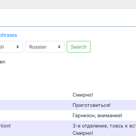
 phrases
Search
ten
Смирно!
Приготовиться!
Гарнизон, внимание!
tion!
З-е отделение, товсь к вс
Смирно!