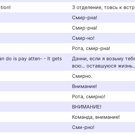
tion!
З отделение, товсь к вст
Смир-рна!
Смир-рна!
Смир-но!
Рота, смир-рна!
can do is pay atten- - It gets
Дэнни, если я возьму теб
всю... оставшуюся жизнь..
Смирно.
Внимание!
Рота, смирно!
ВНИМАНИЕ!
Команда, внимание!
Сми-рно!