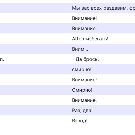
Мы вас всех раздавим, ф
Внимание!
Внимание.
Atten-избегать!
Вним...
n.
- Да брось.
смирно!
Внимание!
Смирно!
Внимание.
Раз, два!
Взвод!