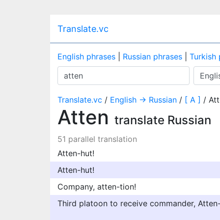
Translate.vc
English phrases
|
Russian phrases
|
Turkish
Translate.vc
/
English → Russian
/
[ A ]
/ At
Atten
translate Russian
51 parallel translation
Atten-hut!
Atten-hut!
Company, atten-tion!
Third platoon to receive commander, Atten-