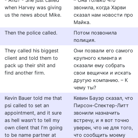
- And? - She just called
– Она только что
when Harvey was giving
звонила, когда Харви
us the news about Mike.
сказал нам новости про
Майка.
Then the police called.
Потом позвонила
полиция.
They called his biggest
Они позвали его самого
client and told them to
крупного клиента и
pack up their shit and
сказали ему собрать
find another firm.
свои вещички и искать
другую компанию. – К
чему ты?
Kevin Bauer told me that
Кевин Бауэр сказал, что
psi called to set an
Пирсон-Спектер-Литт
appointment, and it sure
звонили назначить
as hell wasn't to tell my
встречу, и я вот точно
own client that I'm going
уверен, что не для того,
to be name partner at
что сообщить моему