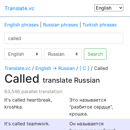
Translate.vc
English phrases
|
Russian phrases
|
Turkish phrases
Search
Translate.vc
/
English → Russian
/
[ C ]
/ Called
Called
translate Russian
63,546 parallel translation
It's called heartbreak,
Это называется
kroshka.
"разбитое сердце",
крошка.
It's called teamwork.
Он называется