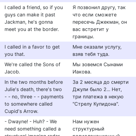
I called a friend, so if you
Я позвонил другу, так
guys can make it past
что если сможете
Jackman, he's gonna
пересечь Джекман, он
meet you at the border.
вас встретит у
границы.
I called in a favor to get
Мне оказали услугу,
you that.
взяв тебя туда.
We're called the Sons of
Мы зовемся Сынами
Jacob.
Иакова.
In the two months before
За 2 месяца до смерти
Julie's death, there's two
Джули было 2... Нет,
- - no, three - - payments
три платежа в некую
to somewhere called
"Стрелу Купидона".
Cupid's Arrow.
- Dwayne! - Huh? - We
Нам нужен
need something called a
структурный