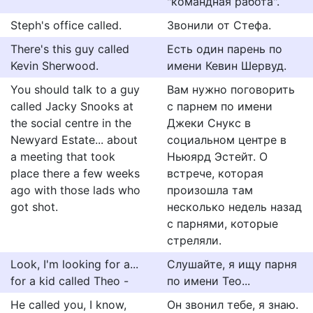
"командная работа".
Steph's office called.
Звонили от Стефа.
There's this guy called
Есть один парень по
Kevin Sherwood.
имени Кевин Шервуд.
You should talk to a guy
Вам нужно поговорить
called Jacky Snooks at
с парнем по имени
the social centre in the
Джеки Снукс в
Newyard Estate... about
социальном центре в
a meeting that took
Ньюярд Эстейт. О
place there a few weeks
встрече, которая
ago with those lads who
произошла там
got shot.
несколько недель назад
с парнями, которые
стреляли.
Look, I'm looking for a...
Слушайте, я ищу парня
for a kid called Theo -
по имени Тео...
He called you, I know,
Он звонил тебе, я знаю.