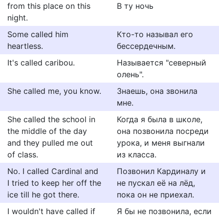
from this place on this
В ту ночь
night.
Some called him
Кто-то называл его
heartless.
бессердечным.
It's called caribou.
Называется "северный
олень".
She called me, you know.
Знаешь, она звонила
мне.
She called the school in
Когда я была в школе,
the middle of the day
она позвонила посреди
and they pulled me out
урока, и меня выгнали
of class.
из класса.
No. I called Cardinal and
Позвонил Кардиналу и
I tried to keep her off the
не пускал её на лёд,
ice till he got there.
пока он не приехал.
I wouldn't have called if
Я бы не позвонила, если