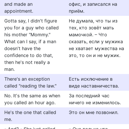
and made an
офис, и записался на
appointment.
приём.
Gotta say, I didn't figure
Не думала, что ты из
you for a guy who called
тех, кто зовёт мать
his mother "Mommy."
мамочкой. – Что
What can I say, if a man
сказать, если у мужика
doesn't have the
не хватает мужества на
confidence to do that,
это, то он и не мужик.
then he's not really a
man.
There's an exception
Есть исключение в
called "reading the law."
виде наставничества.
No. It's the same as when
За последний час
you called an hour ago.
ничего не изменилось.
He's the one that called
Это он мне позвонил.
me.