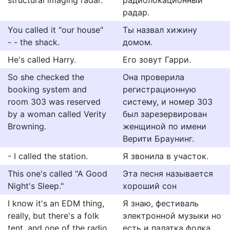
structural imaging radar.
радиолокационный
радар.
You called it "our house"
Ты назвал хижину
- - the shack.
домом.
He's called Harry.
Его зовут Гарри.
So she checked the
Она проверила
booking system and
регистрационную
room 303 was reserved
систему, и номер 303
by a woman called Verity
был зарезервирован
Browning.
женщиной по имени
Верити Браунинг.
- I called the station.
Я звонила в участок.
This one's called "A Good
Эта песня называется
Night's Sleep."
хороший сон
I know it's an EDM thing,
Я знаю, фестиваль
really, but there's a folk
электронной музыки но
tent, and one of the radio
есть и палатка фолка