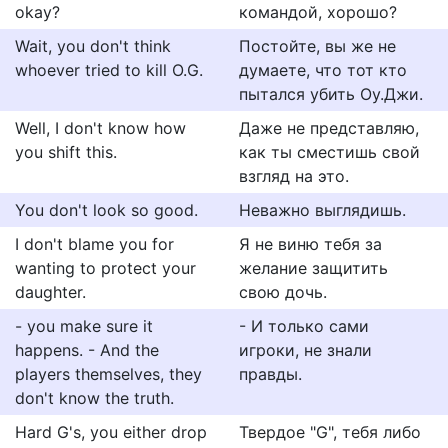
okay?
командой, хорошо?
Wait, you don't think
Постойте, вы же не
whoever tried to kill O.G.
думаете, что тот кто
пытался убить Оу.Джи.
Well, I don't know how
Даже не представляю,
you shift this.
как ты сместишь свой
взгляд на это.
You don't look so good.
Неважно выглядишь.
I don't blame you for
Я не виню тебя за
wanting to protect your
желание защитить
daughter.
свою дочь.
- you make sure it
- И только сами
happens. - And the
игроки, не знали
players themselves, they
правды.
don't know the truth.
Hard G's, you either drop
Твердое "G", тебя либо