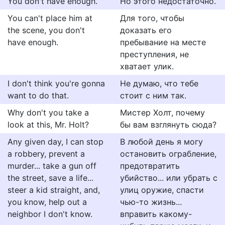
You don't have enough.
Но этого недостаточно.
You can't place him at
Для того, чтобы
the scene, you don't
доказать его
have enough.
пребывание на месте
преступления, не
хватает улик.
I don't think you're gonna
Не думаю, что тебе
want to do that.
стоит с ним так.
Why don't you take a
Мистер Холт, почему
look at this, Mr. Holt?
бы вам взглянуть сюда?
Any given day, I can stop
В любой день я могу
a robbery, prevent a
остановить ограбление,
murder... take a gun off
предотвратить
the street, save a life...
убийство... или убрать с
steer a kid straight, and,
улиц оружие, спасти
you know, help out a
чью-то жизнь...
neighbor I don't know.
вправить какому-