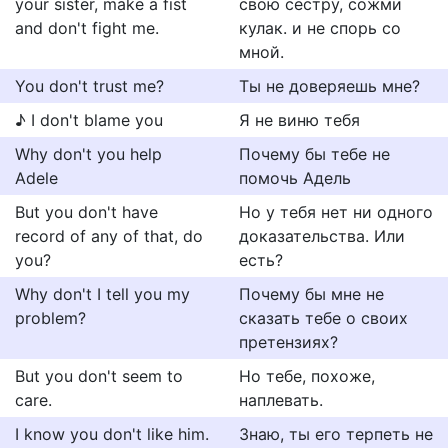
your sister, make a fist
свою сестру, сожми
and don't fight me.
кулак. и не спорь со
мной.
You don't trust me?
Ты не доверяешь мне?
♪ I don't blame you
Я не виню тебя
Why don't you help
Почему бы тебе не
Adele
помочь Адель
But you don't have
Но у тебя нет ни одного
record of any of that, do
доказательства. Или
you?
есть?
Why don't I tell you my
Почему бы мне не
problem?
сказать тебе о своих
претензиях?
But you don't seem to
Но тебе, похоже,
care.
наплевать.
I know you don't like him.
Знаю, ты его терпеть не