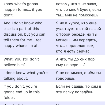
know what's gonna
потому что я не знаю,
happen to me... if you
что со мной будет, если
don't.
ты... мне не поможешь.
And I don't know who
Я не в курсе, кто ещё
else is a part of this
участвует в этой нашей
discussion, but you can
с тобой беседе, но ты
tell them for me... real
можешь им передать,
happy where I'm at.
что... я доволен тем,
кто я есть сейчас.
What, you still don't
А что, ты до сих пор
believe him?
ему не веришь?
I don't know what you're
Я не понимаю, о чём ты
talking about.
говоришь.
If you don't, you're
Если не сдашь, то сам в
gonna end up in this
эту папку попадёшь.
folder.