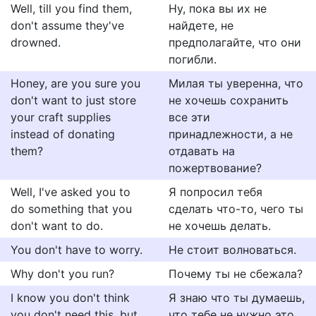
Well, till you find them,
Ну, пока вы их не
don't assume they've
найдете, не
drowned.
предполагайте, что они
погибли.
Honey, are you sure you
Милая ты уверенна, что
don't want to just store
не хочешь сохранить
your craft supplies
все эти
instead of donating
принадлежности, а не
them?
отдавать на
пожертвование?
Well, I've asked you to
Я попросил тебя
do something that you
сделать что-то, чего ты
don't want to do.
не хочешь делать.
You don't have to worry.
Не стоит волноваться.
Why don't you run?
Почему ты не сбежала?
I know you don't think
Я знаю что ты думаешь,
you don't need this, but
что тебе не нужно это,