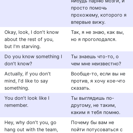
нибудь парню мозги, и
просто помочь
прохожему, которого я
впервые вижу.
Okay, look, I don't know
Так, я не знаю, как вы,
about the rest of you,
но я проголодался.
but I'm starving.
Do you know something I
Ты знаешь что-то, о
don't know?
чем мне неизвестно?
Actually, if you don't
Вообще-то, если вы не
mind, I'd like to say
против, я хочу кое-что
something.
сказать.
You don't look like I
Ты выглядишь по-
remember.
другому, не таким,
каким я тебя помню.
Hey, why don't you, go
Почему бы вам не
hang out with the team,
пойти потусоваться с