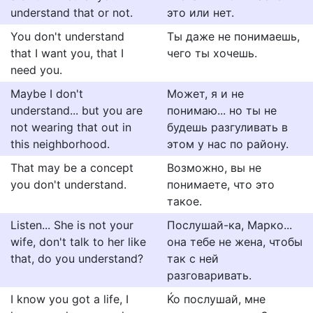
understand that or not.
это или нет.
You don't understand
Ты даже не понимаешь,
that I want you, that I
чего ты хочешь.
need you.
Maybe I don't
Может, я и не
understand... but you are
понимаю... но ты не
not wearing that out in
будешь разгуливать в
this neighborhood.
этом у нас по району.
That may be a concept
Возможно, вы не
you don't understand.
понимаете, что это
такое.
Listen... She is not your
Послушай-ка, Марко...
wife, don't talk to her like
она тебе не жена, чтобы
that, do you understand?
так с ней
разговаривать.
I know you got a life, I
Ќо послушай, мне