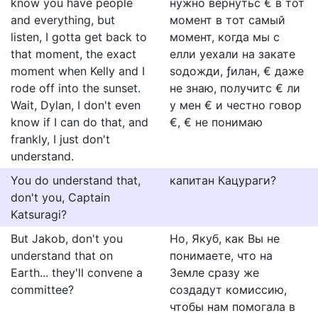
know you have people
нужно вернутьс € в тот
and everything, but
момент в тот самый
listen, I gotta get back to
момент, когда мы с
that moment, the exact
елли уехали на закате
moment when Kelly and I
ѕодожди, ƒилан, € даже
rode off into the sunset.
не знаю, получитс € ли
Wait, Dylan, I don't even
у мен € и честно говор
know if I can do that, and
€, € не понимаю
frankly, I just don't
understand.
You do understand that,
капитан Кацураги?
don't you, Captain
Katsuragi?
But Jakob, don't you
Но, Якуб, как Вы не
understand that on
понимаете, что на
Earth... they'll convene a
Земле сразу же
committee?
создадут комиссию,
чтобы нам помогала в