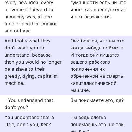
every new idea, every
гуманности есть ни что
movement forward for
иное, как преступление
humanity was, at one
и акт беззакония.
time or another, criminal
and outlaw.
And that's what they
Они боятся, что вы это
don't want you to
когда-нибудь поймете.
understand, because
И тогда они лишатся
then you would no longer
вашего рабского
be a slave to their
поклонения их
greedy, dying, capitalist
обреченной на смерть
machine.
капиталистической
машине.
- You understand that,
Вы понимаете это, да?
don't you?
You understand that a
Ты ведь слегка
little, don't you, Ken?
понимаешь это, не так
ли, Кен?