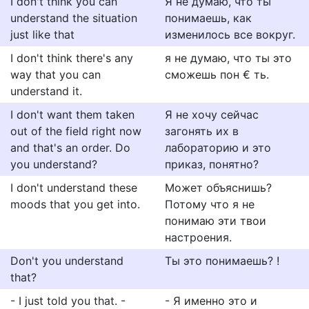
I don't think you can
Я не думаю, что ты
understand the situation
понимаешь, как
just like that
изменилось все вокруг.
I don't think there's any
я не думаю, что ты это
way that you can
сможешь пон € ть.
understand it.
I don't want them taken
Я не хочу сейчас
out of the field right now
загонять их в
and that's an order. Do
лабораторию и это
you understand?
приказ, понятно?
I don't understand these
Может объяснишь?
moods that you get into.
Потому что я не
понимаю эти твои
настроения.
Don't you understand
Ты это понимаешь? !
that?
- I just told you that. -
- Я именно это и