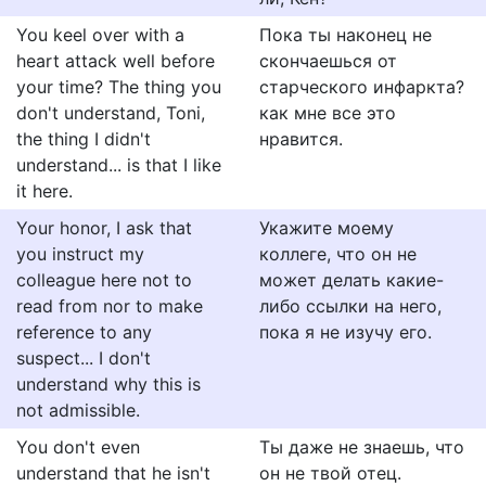
You keel over with a
Пока ты наконец не
heart attack well before
скончаешься от
your time? The thing you
старческого инфаркта?
don't understand, Toni,
как мне все это
the thing I didn't
нравится.
understand... is that I like
it here.
Your honor, I ask that
Укажите моему
you instruct my
коллеге, что он не
colleague here not to
может делать какие-
read from nor to make
либо ссылки на него,
reference to any
пока я не изучу его.
suspect... I don't
understand why this is
not admissible.
You don't even
Ты даже не знаешь, что
understand that he isn't
он не твой отец.