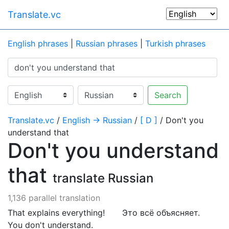
Translate.vc
English phrases
|
Russian phrases
|
Turkish phrases
Search
Translate.vc
/
English → Russian
/
[ D ]
/ Don't you
understand that
Don't you understand
that
translate Russian
1,136 parallel translation
That explains everything!
Этo вcё oбъяcняет.
You don't understand.