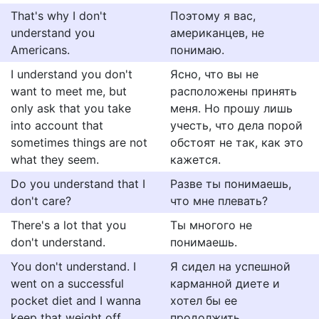
That's why I don't
Поэтому я вас,
understand you
американцев, не
Americans.
понимаю.
I understand you don't
Ясно, что вы не
want to meet me, but
расположены принять
only ask that you take
меня. Но прошу лишь
into account that
учесть, что дела порой
sometimes things are not
обстоят не так, как это
what they seem.
кажется.
Do you understand that I
Разве ты понимаешь,
don't care?
что мне плевать?
There's a lot that you
Ты многого не
don't understand.
понимаешь.
You don't understand. I
Я сидел на успешной
went on a successful
карманной диете и
pocket diet and I wanna
хотел бы ее
keep that weight off.
продолжить.