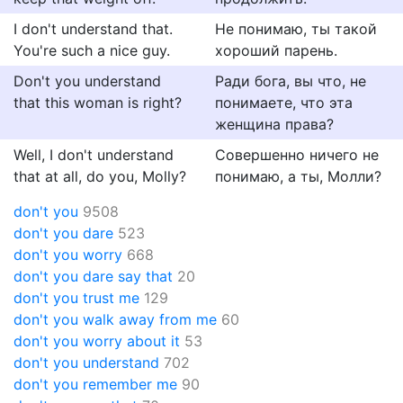
I don't understand that.
Не понимаю, ты такой
You're such a nice guy.
хороший парень.
Don't you understand
Ради бога, вы что, не
that this woman is right?
понимаете, что эта
женщина права?
Well, I don't understand
Совершенно ничего не
that at all, do you, Molly?
понимаю, а ты, Молли?
don't you
9508
don't you dare
523
don't you worry
668
don't you dare say that
20
don't you trust me
129
don't you walk away from me
60
don't you worry about it
53
don't you understand
702
don't you remember me
90