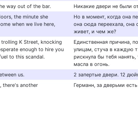
e way out of the bar.
Никакие двери не были о
oors, the minute she
Но в момент, когда она пе
come when we live here,
она сюда переехала, она 
живет, и чем же?
trolling K Street, knocking
Единственная причина, п
desperate enough to hire you
улицам, стуча в каждую 
uel to this scandal.
рискнула бы тебя нанять,
масла в огонь.
between us.
2 запертые двери. 12 дю
, there's another
Германн, за дверьми есть