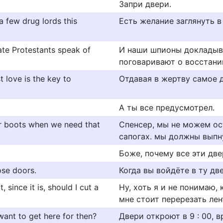
Запри двери.
a few drug lords this
Есть желание заглянуть в
ate Protestants speak of
И наши шпионы докладыв
поговаривают о восстани
 love is the key to
Отдавая в жертву самое 
А ты все предусмотрел.
r boots when we need that
Спенсер, мы не можем о
сапогах. мы должны выпн
Боже, почему все эти дв
ose doors.
Когда вы войдёте в ту дв
since it is, should I cut a
Ну, хоть я и не понимаю,
мне стоит перерезать лен
want to get here for then?
Двери откроют в 9 : 00, в