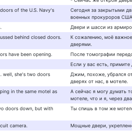
- Сейчас же открой дверь
doors of the U.S. Navy's
Сегодня за закрытыми дв
военных прокуроров США
.
Двери и шасси из армиро
cussed behind closed doors.
К сожалению, моё важное
дверями.
oors have been opening.
После томографии передо
Если у вас есть, примите 
.. well, she's two doors
Джим, похоже, убрался отс
дверях от нас, в мотеле.
eping in the same motel as
А сейчас я могу думать т
мотеле, что и я, через два
wo doors down, but with
Ты спишь в том же мотеле,
cuit camera.
Мощные двери, укрепленн