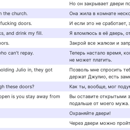
Но он закрывает двери по
m the church.
Она жила в комнате неско
 fucking doors.
И если это не сработает, 
s, and drink my fill.
Я вломлюсь в её дверь, о
oors.
Закрой все жалюзи и запр
ho can't repay.
Теперь настало время, к
не может платить.
olding Julio in, they got
Позволь мне спросить теб
держат Джулио, есть замк
gh these doors?
Как ты, вообще, мог поду
open is you stay away from
Вы оставите открытыми э
подальше от моего мужа.
Охраняйте двери!
Через двери можно пройт