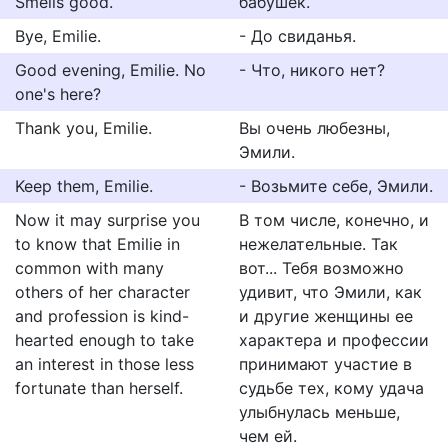
Smells good.
бабушек.
Bye, Emilie.
- До свиданья.
Good evening, Emilie. No
- Что, никого нет?
one's here?
Thank you, Emilie.
Вы очень любезны,
Эмили.
Keep them, Emilie.
- Возьмите себе, Эмили.
Now it may surprise you
В том числе, конечно, и
to know that Emilie in
нежелательные. Так
common with many
вот... Тебя возможно
others of her character
удивит, что Эмили, как
and profession is kind-
и другие женщины ее
hearted enough to take
характера и профессии
an interest in those less
принимают участие в
fortunate than herself.
судьбе тех, кому удача
улыбнулась меньше,
чем ей.