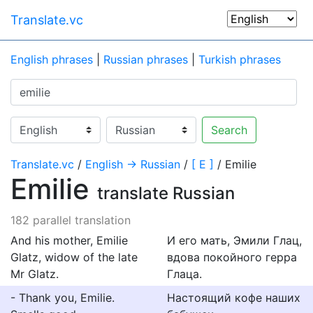
Translate.vc
English phrases
|
Russian phrases
|
Turkish phrases
Search
Translate.vc
/
English → Russian
/
[ E ]
/ Emilie
Emilie
translate Russian
182 parallel translation
And his mother, Emilie
И его мать, Эмили Глац,
Glatz, widow of the late
вдова покойного герра
Mr Glatz.
Глаца.
- Thank you, Emilie.
Настоящий кофе наших