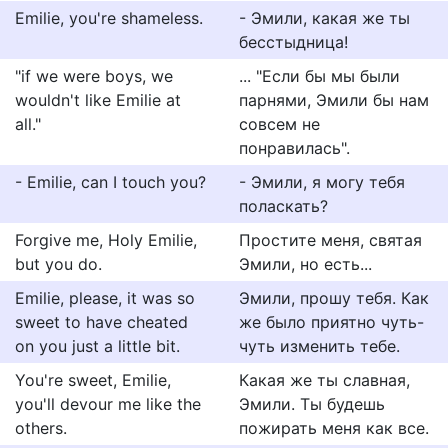
Emilie, you're shameless.
- Эмили, какая же ты
бесстыдница!
"if we were boys, we
... "Если бы мы были
wouldn't like Emilie at
парнями, Эмили бы нам
all."
совсем не
понравилась".
- Emilie, can I touch you?
- Эмили, я могу тебя
поласкать?
Forgive me, Holy Emilie,
Простите меня, святая
but you do.
Эмили, но есть...
Emilie, please, it was so
Эмили, прошу тебя. Как
sweet to have cheated
же было приятно чуть-
on you just a little bit.
чуть изменить тебе.
You're sweet, Emilie,
Какая же ты славная,
you'll devour me like the
Эмили. Ты будешь
others.
пожирать меня как все.