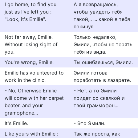
I go home, to find you
А я возвращаюсь,
just as I've left you :
чтобы увидеть тебя
"Look, it's Emilie".
такой,.. ... какой я тебя
покинул.
Not far away, Emilie.
Только недалеко,
Without losing sight of
Эмили, чтобы не терять
you.
тебя из вида.
You're wrong, Emilie.
Ты ошибаешься, Эмили.
Emilie has volunteered to
Эмили готова
work in the clinic.
поработать в лазарете.
- No, Otherwise Emilie
- Нет, а то Эмили
will come with her carpet
придет со скалкой и
beater, and your
твой граммофон...
gramophone...
It's Emilie.
- Это Эмили.
Like yours with Emilie :
Так же проста, как