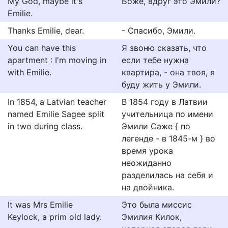
My God, maybe it's
Боже, вдруг это Эмили?
Emilie.
Thanks Emilie, dear.
- Спасибо, Эмили.
You can have this
Я звоню сказать, что
apartment : I'm moving in
если тебе нужна
with Emilie.
квартира, - она твоя, я
буду жить у Эмили.
In 1854, a Latvian teacher
В 1854 году в Латвии
named Emilie Sagee split
учительница по имени
in two during class.
Эмили Саже { по
легенде - в 1845-м } во
время урока
неожиданно
разделилась на себя и
на двойника.
It was Mrs Emilie
Это была миссис
Keylock, a prim old lady.
Эмилия Килок,