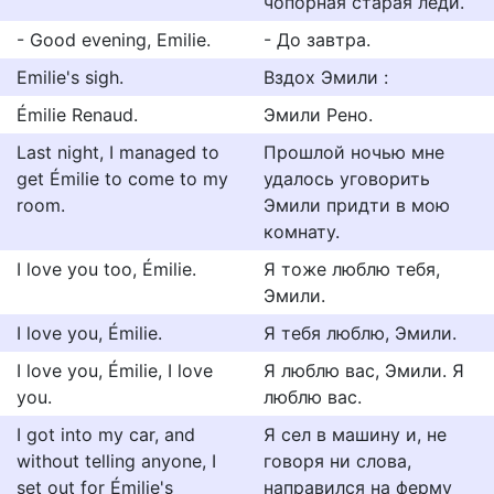
чопорная старая леди.
- Good evening, Emilie.
- До завтра.
Emilie's sigh.
Вздох Эмили :
Émilie Renaud.
Эмили Рено.
Last night, I managed to
Прошлой ночью мне
get Émilie to come to my
удалось уговорить
room.
Эмили придти в мою
комнату.
I love you too, Émilie.
Я тоже люблю тебя,
Эмили.
I love you, Émilie.
Я тебя люблю, Эмили.
I love you, Émilie, I love
Я люблю вас, Эмили. Я
you.
люблю вас.
I got into my car, and
Я сел в машину и, не
without telling anyone, I
говоря ни слова,
set out for Émilie's
направился на ферму