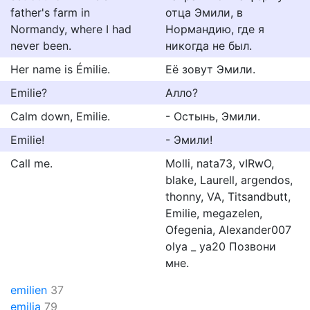
father's farm in
отца Эмили, в
Normandy, where I had
Нормандию, где я
never been.
никогда не был.
Her name is Émilie.
Её зовут Эмили.
Emilie?
Алло?
Calm down, Emilie.
- Остынь, Эмили.
Emilie!
- Эмили!
Call me.
Molli, nata73, vIRwO,
blake, Laurell, argendos,
thonny, VA, Titsandbutt,
Emilie, megazelen,
Ofegenia, Alexander007
olya _ ya20 Позвони
мне.
emilien
37
emilia
79