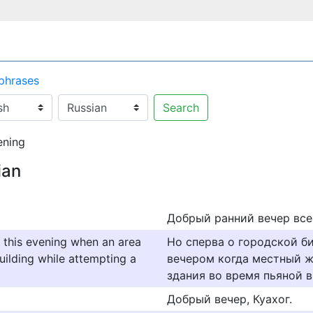
 phrases
Search
ening
ian
Добрый ранний вечер все
e this evening when an area
Но сперва о городской б
uilding while attempting a
вечером когда местный ж
здания во время пьяной 
Добрый вечер, Куахог.