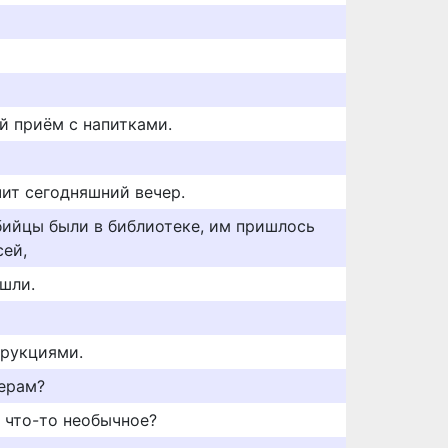
й приём с напитками.
чит сегодняшний вечер.
убийцы были в библиотеке, им пришлось
сей,
ушли.
трукциями.
черам?
 что-то необычное?