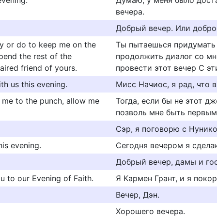
evening.
Думаю, у меня было дост
вечера.
Добрый вечер. Или добро
y or do to keep me on the
Ты пытаешься придумать 
spend the rest of the
продолжить диалог со мн
ired friend of yours.
провести этот вечер С э
th us this evening.
Мисс Начиос, я рад, что 
n me to the punch, allow me
Тогда, если бы не этот д
позволь мне быть первым 
Сэр, я поговорю с Нуник
his evening.
Сегодня вечером я сдела
Добрый вечер, дамы и го
 to our Evening of Faith.
Я Кармен Грант, и я поко
Вечер, Дэн.
Хорошего вечера.