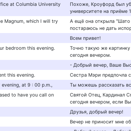
fice at Columbia University
Похоже, Кроуфорд был уб
университете на приёме 1
e Magnum, which I will try
А ещё она открыла "Шато 
постараюсь не дать испор
Всем привет!
ur bedroom this evening.
Точно такую же картинку
сегодня вечером.
- Добрый вечер, Ваше Вы
nt this evening.
Сестра Мэри предпочла с
evening, at 9 : 00 p.m.,
Ты можешь рассказать все
ased to have you call on
Святой Отец, Кардинал Сп
сегодня вечером, если Вы
Друзья, добрый вечер!
Вечер не приносит мне об