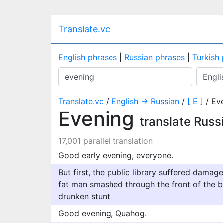
Translate.vc
English phrases
|
Russian phrases
|
Turkish
Translate.vc
/
English → Russian
/
[ E ]
/ Ev
Evening
translate Russ
17,001 parallel translation
Good early evening, everyone.
But first, the public library suffered damag
fat man smashed through the front of the b
drunken stunt.
Good evening, Quahog.