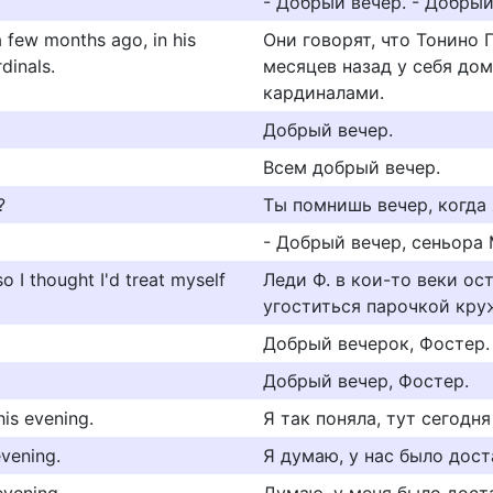
- Добрый вечер. - Добрый
a few months ago, in his
Они говорят, что Тонино 
dinals.
месяцев назад у себя дом
кардиналами.
Добрый вечер.
Всем добрый вечер.
?
Ты помнишь вечер, когда
- Добрый вечер, сеньора 
o I thought I'd treat myself
Леди Ф. в кои-то веки ос
угоститься парочкой кру
Добрый вечерок, Фостер.
Добрый вечер, Фостер.
his evening.
Я так поняла, тут сегодн
evening.
Я думаю, у нас было дост