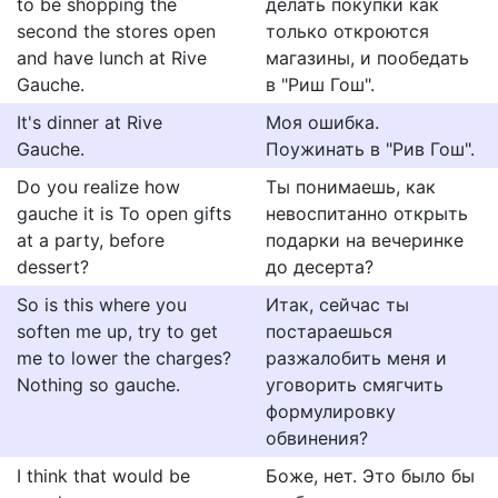
to be shopping the
делать покупки как
second the stores open
только откроются
and have lunch at Rive
магазины, и пообедать
Gauche.
в "Риш Гош".
It's dinner at Rive
Моя ошибка.
Gauche.
Поужинать в "Рив Гош".
Do you realize how
Ты понимаешь, как
gauche it is To open gifts
невоспитанно открыть
at a party, before
подарки на вечеринке
dessert?
до десерта?
So is this where you
Итак, сейчас ты
soften me up, try to get
постараешься
me to lower the charges?
разжалобить меня и
Nothing so gauche.
уговорить смягчить
формулировку
обвинения?
I think that would be
Боже, нет. Это было бы