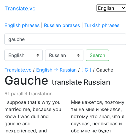
Translate.vc
English phrases
|
Russian phrases
|
Turkish phrases
Search
Translate.vc
/
English → Russian
/
[ G ]
/ Gauche
Gauche
translate Russian
61 parallel translation
I suppose that's why you
Мне кажется, поэтому
married me, because you
ты на мне и женился,
knew I was dull and
потому что знал, что я
gauche and
скучная, неопытная и
inexperienced, and
обо мне не будет