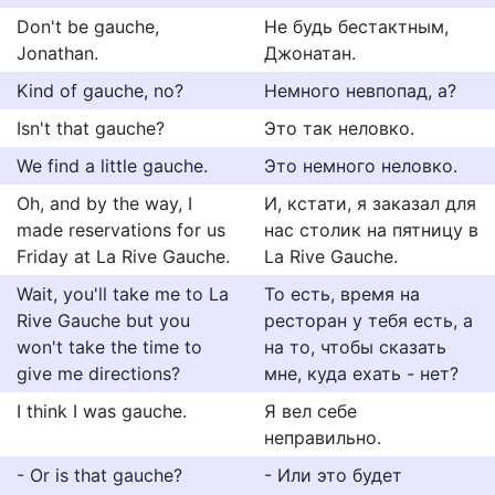
Don't be gauche,
Не будь бестактным,
Jonathan.
Джонатан.
Kind of gauche, no?
Немного невпопад, а?
Isn't that gauche?
Это так неловко.
We find a little gauche.
Это немного неловко.
Oh, and by the way, I
И, кстати, я заказал для
made reservations for us
нас столик на пятницу в
Friday at La Rive Gauche.
La Rive Gauche.
Wait, you'll take me to La
То есть, время на
Rive Gauche but you
ресторан у тебя есть, а
won't take the time to
на то, чтобы сказать
give me directions?
мне, куда ехать - нет?
I think I was gauche.
Я вел себе
неправильно.
- Or is that gauche?
- Или это будет