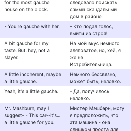
for the most gauche
следовало поискать
house on the block.
самый скандальный
дом в районе.
- You're gauche with her.
- Кто подал голос,
выйти из строя!
A bit gauche for my
На мой вкус немного
taste. But, hey, not a
аляповатое, но, хей, я
slayer.
же не
Истребительница.
A little incoherent, maybe
Немного бессвязно,
a little gauche.
может быть, неловко.
Yeah, it's a little gauche.
- Да, получилось
неловко.
Mr. Mashburn, may I
Мистер Мэшберн, могу
suggest- - This car--it's...
я предположить, что
a little gauche for you.
эта машина - она
слишком проста для