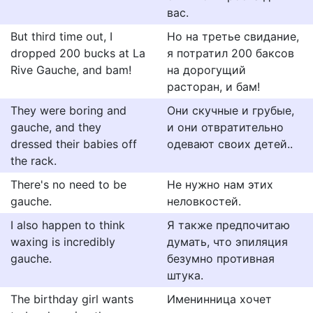
вас.
But third time out, I
Но на третье свидание,
dropped 200 bucks at La
я потратил 200 баксов
Rive Gauche, and bam!
на дорогущий
расторан, и бам!
They were boring and
Они скучные и грубые,
gauche, and they
и они отвратительно
dressed their babies off
одевают своих детей..
the rack.
There's no need to be
Не нужно нам этих
gauche.
неловкостей.
I also happen to think
Я также предпочитаю
waxing is incredibly
думать, что эпиляция
gauche.
безумно противная
штука.
The birthday girl wants
Именинница хочет