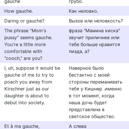
gauche
грубо.
How gauche.
Как неловко.
Daring or gauche?
Вызов или неловкость?
The phrase "Mom's
фраза "Мамина киска"
pussy" seems gauche.
звучит приличнее или
You're a little more
тебе больше нравится
comfortable with
пизда, а?
"cooch," are you?
I, uh, suppose it would be
Наверное было
gauche of me to try to
бестактно с моей
poach you away from
стороны переманивать
Kirschner just as our
тебя у Кишнер .именно
daughter is about to
в тот момент, когда
debut into society.
наша дочь будет
представлена в
светское общество.
Et à ma gauche,
А слева