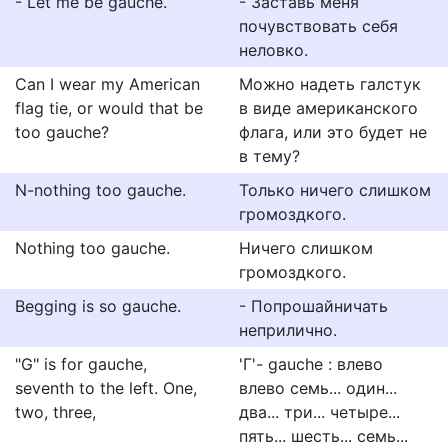
- Let me be gauche.
- Заставь меня
почувствовать себя
неловко.
Can I wear my American
Можно надеть галстук
flag tie, or would that be
в виде американского
too gauche?
флага, или это будет не
в тему?
N-nothing too gauche.
Только ничего слишком
громоздкого.
Nothing too gauche.
Ничего слишком
громоздкого.
Begging is so gauche.
- Попрошайничать
неприлично.
"G" is for gauche,
'Г'- gauche : влево
seventh to the left. One,
влево семь... один...
two, three,
два... три... четыре...
пять... шесть... семь...