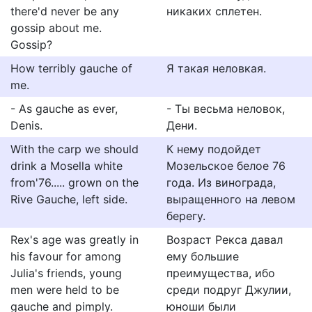
there'd never be any
никаких сплетен.
gossip about me.
Gossip?
How terribly gauche of
Я такая неловкая.
me.
- As gauche as ever,
- Ты весьма неловок,
Denis.
Дени.
With the carp we should
К нему подойдет
drink a Mosella white
Мозельское белое 76
from'76..... grown on the
года. Из винограда,
Rive Gauche, left side.
выращенного на левом
берегу.
Rex's age was greatly in
Возраст Рекса давал
his favour for among
ему большие
Julia's friends, young
преимущества, ибо
men were held to be
среди подруг Джулии,
gauche and pimply.
юноши были