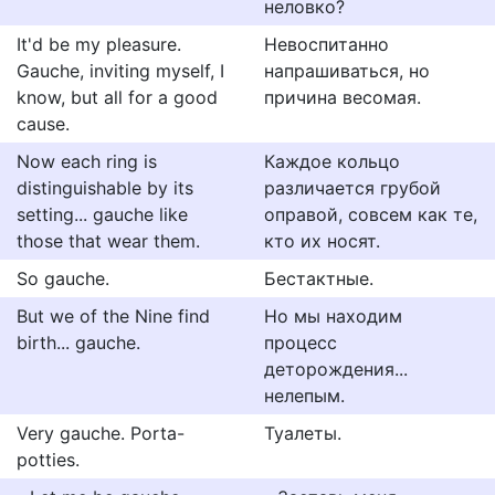
неловко?
It'd be my pleasure.
Невоспитанно
Gauche, inviting myself, I
напрашиваться, но
know, but all for a good
причина весомая.
cause.
Now each ring is
Каждое кольцо
distinguishable by its
различается грубой
setting... gauche like
оправой, совсем как те,
those that wear them.
кто их носят.
So gauche.
Бестактные.
But we of the Nine find
Но мы находим
birth... gauche.
процесс
деторождения...
нелепым.
Very gauche. Porta-
Туалеты.
potties.