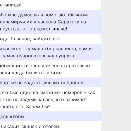
остиницы!
 обо мне думаешь я помогаю обычным
екламируя их я нанесла Саратогу на
и пусть кто то скажет иначе!
ода. Главное, найдите его.
панское... самая отборная икра, самая
и самая очаровательная супруга.
добающих отелях и очень старательно
зски когда были в Париже.
 портье не задают лишних вопросов.
 это был один из смежных номеров - как
х - но не задумывалась, кто занимает
анять его. Зачем бы?
десь клопы.
никаких скачек и отелей.