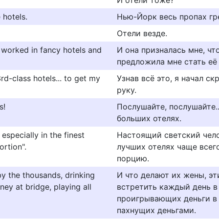
И отели тоже?
 hotels.
Нью-Йорк веcь пропах гр
Отели везде.
o worked in fancy hotels and
И она призналась мне, чт
предложила мне стать её
3rd-class hotels... to get my
Узнав всё это, я начал ск
руку.
s!
Послушайте, послушайте..
больших отелях.
specially in the finest
Настоящий светский челов
ortion".
лучших отелях чаще всег
порцию.
by the thousands, drinking
И что делают их жены, 
ey at bridge, playing all
встретить каждый день в
проигрывающих деньги в
пахнущих деньгами.