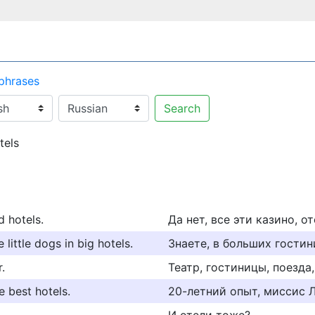
 phrases
Search
tels
n
nd hotels.
Да нет, все эти казино, от
 little dogs in big hotels.
Знаете, в больших гостин
r.
Театр, гостиницы, поезда,
e best hotels.
20-летний опыт, миссис Л