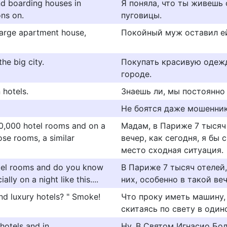
and boarding houses in
Я поняла, что ты живешь 
ons on.
пуговицы.
 large apartment house,
Покойный муж оставил ей
the big city.
Покупать красивую одежд
городе.
 hotels.
Знаешь ли, мы постоянно
Не боятся даже мошенник
20,000 hotel rooms and on a
Мадам, в Париже 7 тысяч 
hose rooms, a similar
вечер, как сегодня, я бы с
место сходная ситуация.
otel rooms and do you know
В Париже 7 тысяч отелей,
ly on a night like this....
них, особенно в такой веч
nd luxury hotels? " Smoke!
Что проку иметь машину,
скитаясь по свету в один
 hotels and in
Ну, В Святом Игнасио Бо