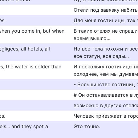
Отели под завязку набит
és.
Для меня гостиницы, так ж
u when you come in, but when
В таких отелях не спраши
время вышло...
gligees, all hotels, all
Но все тела похожи и все
все статуи, все сады...
, the water is colder than
И поскольку гостиницы н
холоднее, чем мы думаем,
- Большинство гостиниц 
# Он останавливается в л
возможно в других отеля
bs.
Человек приезжает в гор
ls... and they spot a
Это точно.