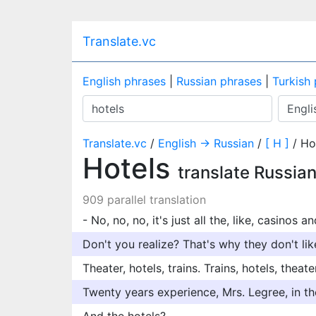
Translate.vc
English phrases
|
Russian phrases
|
Turkish
Translate.vc
/
English → Russian
/
[ H ]
/ Ho
Hotels
translate Russia
909 parallel translation
- No, no, no, it's just all the, like, casinos a
Don't you realize? That's why they don't like
Theater, hotels, trains. Trains, hotels, theate
Twenty years experience, Mrs. Legree, in th