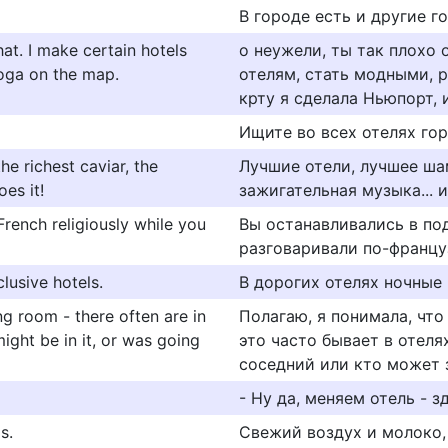
В городе есть и другие г
at. I make certain hotels
о неужели, ты так плохо
toga on the map.
отелям, стать модными, р
крту я сделала Ньюпорт, 
Ищите во всех отелях гор
he richest caviar, the
Лучшие отели, лучшее шам
es it!
зажигательная музыка... 
French religiously while you
Вы останавливались в по
разговаривали по-францу
lusive hotels.
В дорогих отелях ночные
g room - there often are in
Полагаю, я понимала, что
might be in it, or was going
это часто бывает в отеля
соседний или кто может з
- Ну да, меняем отель - з
s.
Свежий воздух и молоко, 