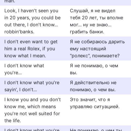
man.
Look, I haven't seen you
Слушай, я не видел
in 20 years, you could be
тебя 20 лет, ты вполне
out there, I don't know...
мог... ну не знаю...
robbin'banks.
грабить банки.
I don't even want to get
Я не собираюсь дарить
him a real Rolex, if you
ему настоящий
know what I mean.
"ролекс", понимаете?
I don't know what
Я не понимаю, о чем
you're...
вы.
I don't know what you're
Я действительно не
sayin', I don't...
понимаю, о чем вы.
I know you and you don't
Это значит, что я
know me, which means
управляю ситуацией.
you're not well suited for
the life.
I don't know what you're
Не понимаю, о чем ты.