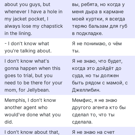
about you guys, but
вы, ребята, но когда у
whenever I have a hole in
меня дыра в кармане
my jacket pocket, I
моей куртки, я всегда
always lose my chapstick
теряю бальзам для губ
in the lining.
в подкладке.
- I don't know what
Я не понимаю, о чём
you're talking about.
ты.
I don't know what's
Я не знаю, что будет,
gonna happen when this
когда это дойдёт до
goes to trial, but you
суда, но ты должен
need to be there for your
быть рядом с мамой, с
mom, for Jellybean.
Джеллибин.
Memphis, I don't know
Мемфис, я не знаю
another agent who
другого агента кто бы
would've done what you
сделал то, что ты
did.
сделала.
I don't know about that,
Я не знаю на счет