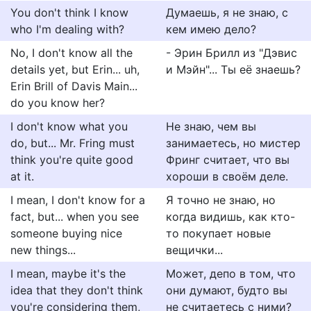
You don't think I know
Думаешь, я не знаю, с
who I'm dealing with?
кем имею дело?
No, I don't know all the
- Эрин Брилл из "Дэвис
details yet, but Erin... uh,
и Мэйн"... Ты её знаешь?
Erin Brill of Davis Main...
do you know her?
I don't know what you
Не знаю, чем вы
do, but... Mr. Fring must
занимаетесь, но мистер
think you're quite good
Фринг считает, что вы
at it.
хороши в своём деле.
I mean, I don't know for a
Я точно не знаю, но
fact, but... when you see
когда видишь, как кто-
someone buying nice
то покупает новые
new things...
вещички...
I mean, maybe it's the
Может, депо в том, что
idea that they don't think
они думают, будто вы
you're considering them,
не считаетесь с ними?