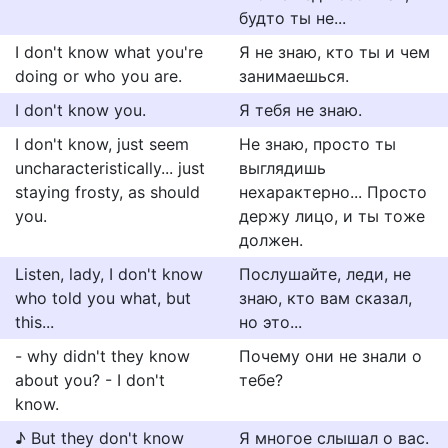
будто ты не...
I don't know what you're
Я не знаю, кто ты и чем
doing or who you are.
занимаешься.
I don't know you.
Я тебя не знаю.
I don't know, just seem
Не знаю, просто ты
uncharacteristically... just
выглядишь
staying frosty, as should
нехарактерно... Просто
you.
держу лицо, и ты тоже
должен.
Listen, lady, I don't know
Послушайте, леди, не
who told you what, but
знаю, кто вам сказал,
this...
но это...
- why didn't they know
Почему они не знали о
about you? - I don't
тебе?
know.
♪ But they don't know
Я многое слышал о вас.