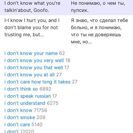
I don't know what you're
Не понимаю, о чем ты,
talkin'about, Goofo.
пупсик.
I-I know I hurt you, and I
Я знаю, что сделал тебе
don't blame you for not
больно, и я понимаю,
trusting me, but...
что ты не доверяешь
мне, но...
i don't know your name
62
i don't know you very well
18
i don't know you that well
17
i don't know you at all
27
i don't care how long it takes
27
i don't think so
6892
i don't speak russian
17
i don't understand
6275
i don't know
71756
i don't smoke
209
i don't care
5140
i don't
12020