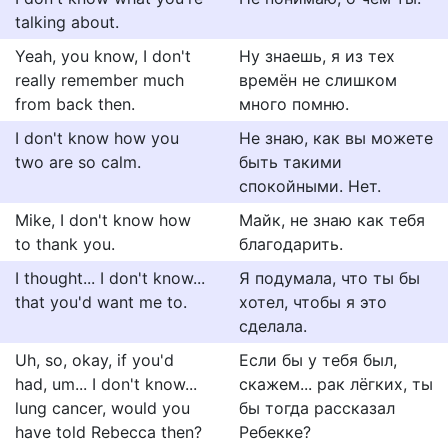
talking about.
Yeah, you know, I don't
Ну знаешь, я из тех
really remember much
времён не слишком
from back then.
много помню.
I don't know how you
Не знаю, как вы можете
two are so calm.
быть такими
спокойными. Нет.
Mike, I don't know how
Майк, не знаю как тебя
to thank you.
благодарить.
I thought... I don't know...
Я подумала, что ты бы
that you'd want me to.
хотел, чтобы я это
сделала.
Uh, so, okay, if you'd
Если бы у тебя был,
had, um... I don't know...
скажем... рак лёгких, ты
lung cancer, would you
бы тогда рассказал
have told Rebecca then?
Ребекке?