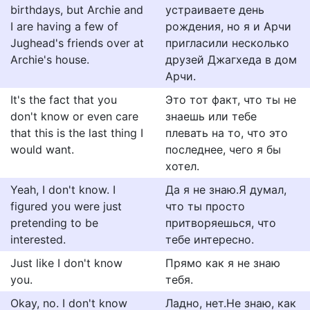
birthdays, but Archie and
устраиваете день
I are having a few of
рождения, но я и Арчи
Jughead's friends over at
пригласили несколько
Archie's house.
друзей Джагхеда в дом
Арчи.
It's the fact that you
Это тот факт, что ты не
don't know or even care
знаешь или тебе
that this is the last thing I
плевать на то, что это
would want.
последнее, чего я бы
хотел.
Yeah, I don't know. I
Да я не знаю.Я думал,
figured you were just
что ты просто
pretending to be
притворяешься, что
interested.
тебе интересно.
Just like I don't know
Прямо как я не знаю
you.
тебя.
Okay, no. I don't know
Ладно, нет.Не знаю, как