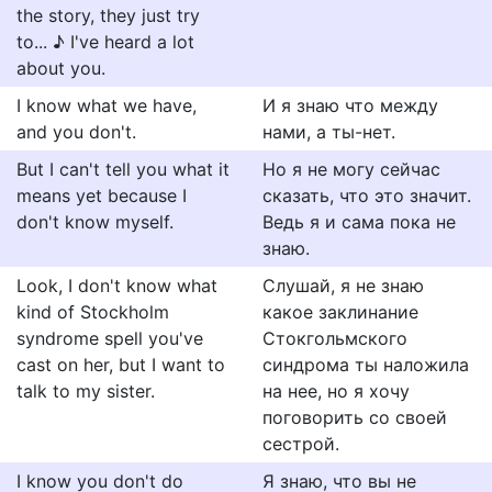
the story, they just try
to... ♪ I've heard a lot
about you.
I know what we have,
И я знаю что между
and you don't.
нами, а ты-нет.
But I can't tell you what it
Но я не могу сейчас
means yet because I
сказать, что это значит.
don't know myself.
Ведь я и сама пока не
знаю.
Look, I don't know what
Слушай, я не знаю
kind of Stockholm
какое заклинание
syndrome spell you've
Стокгольмского
cast on her, but I want to
синдрома ты наложила
talk to my sister.
на нее, но я хочу
поговорить со своей
сестрой.
I know you don't do
Я знаю, что вы не