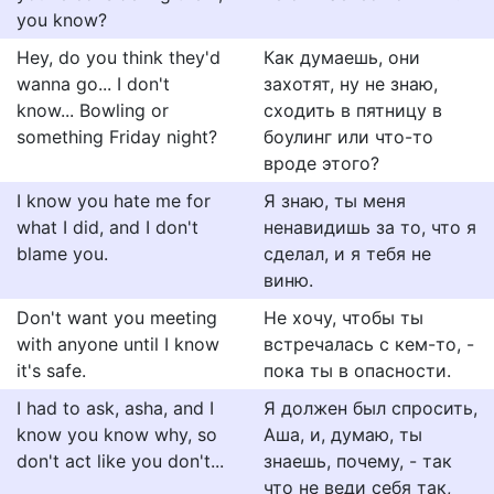
you know?
Hey, do you think they'd
Как думаешь, они
wanna go... I don't
захотят, ну не знаю,
know... Bowling or
сходить в пятницу в
something Friday night?
боулинг или что-то
вроде этого?
I know you hate me for
Я знаю, ты меня
what I did, and I don't
ненавидишь за то, что я
blame you.
сделал, и я тебя не
виню.
Don't want you meeting
Не хочу, чтобы ты
with anyone until I know
встречалась с кем-то, -
it's safe.
пока ты в опасности.
I had to ask, asha, and I
Я должен был спросить,
know you know why, so
Аша, и, думаю, ты
don't act like you don't...
знаешь, почему, - так
что не веди себя так,