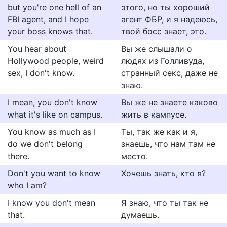
but you're one hell of an
этого, но ты хороший
FBI agent, and I hope
агент ФБР, и я надеюсь,
your boss knows that.
твой босс знает, это.
You hear about
Вы же слышали о
Hollywood people, weird
людях из Голливуда,
sex, I don't know.
странный секс, даже не
знаю.
I mean, you don't know
Вы же не знаете каково
what it's like on campus.
жить в кампусе.
You know as much as I
Ты, так же как и я,
do we don't belong
знаешь, что нам там не
there.
место.
Don't you want to know
Хочешь знать, кто я?
who I am?
I know you don't mean
Я знаю, что ты так не
that.
думаешь.