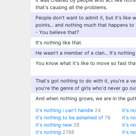
It was created by people who act like nothi
that's causing all the problems.
People don't want to admit it, but it's like 
points... and nothing much that happens to 
- You believe that?
It's nothing like that.
He wasn't a member of a clan... It's nothing 
You know what it's like to move so fast tha
That's got nothing to do with it, you're a v
you're the genre of girls who'd never go o
And when nothing grows, we are in the gutter
it's nothing i can't handle
24
it's n
it's nothing to be ashamed of
78
it's n
it's nothing new
26
it's n
it's nothing
2788
it's n