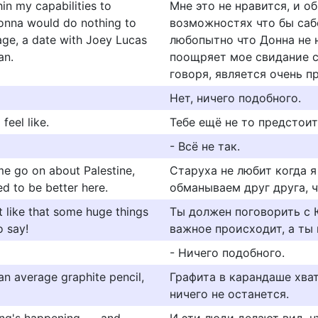
hin my capabilities to
Мне это не нравится, и о
Donna would do nothing to
возможностях что бы саб
age, a date with Joey Lucas
любопытно что Донна не 
an.
поощряет мое свидание с
говоря, является очень 
Нет, ничего подобного.
feel like.
Тебе ещё не то предстоит
- Всё не так.
 me go on about Palestine,
Старуха не любит когда я
sed to be better here.
обманываем друг друга, ч
 like that some huge things
Ты должен поговорить с 
o say!
важное происходит, а ты 
- Ничего подобного.
an average graphite pencil,
Графита в карандаше хват
ничего не останется.