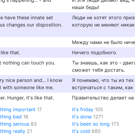
ng's happening... - and
И эти люди делают вид, ч
наши беды!
we have these innate set
Люди не хотят этого приз
us changes our disposition.
которую не меняют никак
Между нами не было ниче
like that.
Ничего подобного.
t nothing can touch you.
Ты знаешь, как это - двиг
сможет тебя достать.
ery nice person and... I know
Я понимаю, что ты из тех
ut with someone like me.
встречаться с таким, как 
. Hunger, it's like that.
Правительство делает на
othing important
17
it's friday
105
othing bad
18
it's done
1271
othing serious
83
it's been so long
173
othing really
21
it's cold
680