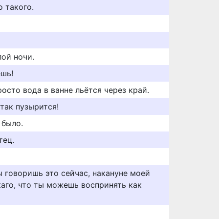
о такого.
лой ночи.
ешь!
росто вода в ванне льётся через край.
 так пузырится!
 было.
тец.
ы говоришь это сейчас, накануне моей
каго, что ты можешь воспринять как