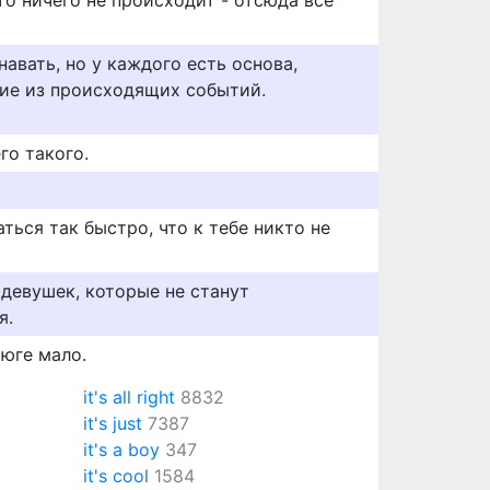
то ничего не происходит - отсюда все
навать, но у каждого есть основа,
ие из происходящих событий.
го такого.
аться так быстро, что к тебе никто не
 девушек, которые не станут
я.
 юге мало.
it's all right
8832
it's just
7387
it's a boy
347
it's cool
1584