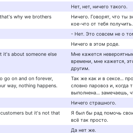
Нет, нет, ничего такого.
 that's why we brothers
Ничего. Говорят, что ты 
кое-что от тебя получить.
- Нет. Это совсем не о то
Ничего в этом роде.
that it's about someone else
Мне кажется невероятным
времени, мне кажется, эт
другим.
 to go on and on forever,
Так же как и в сексе... п
our way, nothing happens.
словно паровоз и, когда 
выполнена... замечаешь, ч
Ничего страшного.
 customers but it's not that
Я был бы рад помочь свои
всё так просто.
Да нет же.