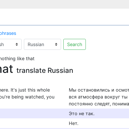
 phrases
Search
 nothing like that
that
translate Russian
re. It's just this whole
Мы остановились и осмот
you're being watched, you
вся атмосфера вокруг ты 
постоянно следят, поним
Это не так.
Нет.