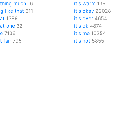
othing much
16
it's warm
139
g like that
311
it's okay
22028
hat
1389
it's over
4654
hat one
32
it's ok
4874
ne
7136
it's me
10254
t fair
795
it's not
5855
h