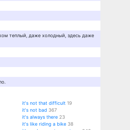
ишком теплый, даже холодный, здесь даже
ло.
it's not that difficult
19
it's not bad
367
it's always there
23
it's like riding a bike
38