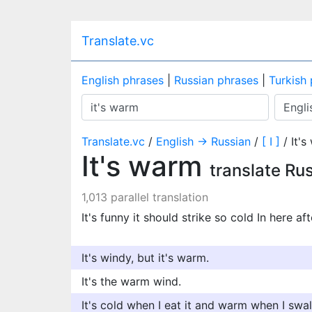
Translate.vc
English phrases
|
Russian phrases
|
Turkish
Translate.vc
/
English → Russian
/
[ I ]
/ It'
It's warm
translate Ru
1,013 parallel translation
It's funny it should strike so cold In here a
It's windy, but it's warm.
It's the warm wind.
It's cold when I eat it and warm when I swal