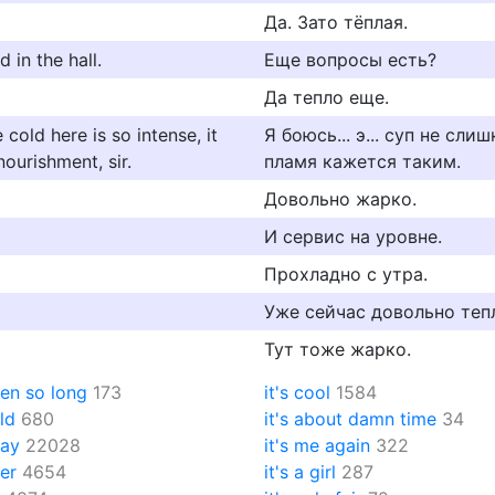
Да. Зато тёплая.
d in the hall.
Еще вопросы есть?
Да тепло еще.
 cold here is so intense, it
Я боюсь... э... суп не сл
nourishment, sir.
пламя кажется таким.
Довольно жарко.
И сервис на уровне.
Прохладно с утра.
Уже сейчас довольно теп
Тут тоже жарко.
een so long
173
it's cool
1584
old
680
it's about damn time
34
kay
22028
it's me again
322
ver
4654
it's a girl
287