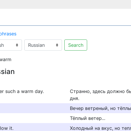
 phrases
Search
s warm
ssian
fter such a warm day.
Странно, здесь должно бы
дня.
Вечер ветреный, но тёплы
Тёплый ветер...
low it.
Холодный на вкус, но тепл