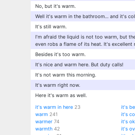
No, but it's warm.
Well it's warm in the bathroom... and it's col
It's still warm.
I'm afraid the liquid is not too warm, but the
even robs a flame of its heat. It's excellent 
Besides it's too warm.
It's nice and warm here. But duty calls!
It's not warm this morning.
It's warm right now.
Here it's warm as well.
it's warm in here
23
it's b
warm
241
it's c
warmer
74
it's o
warmth
42
it's o