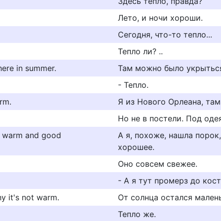
Здесь тепло, правда?
Лето, и ночи хороши.
Сегодня, что-то тепло...
Тепло ли? ..
there in summer.
Там можно было укрыться
- Тепло.
rm.
Я из Нового Орлеана, там
Но не в постели. Под оде
t's warm and good
А я, похоже, нашла порок
хорошее.
Оно совсем свежее.
- А я тут промерз до кост
why it's not warm.
От солнца остался малень
Тепло же.