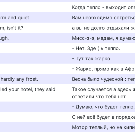
Когда тепло - выходит опя
arm and quiet.
Вам необходимо согретьс
m, isn't it?
а вы не долго отдыхали ж
ugh.
Мисс-э-э, мадам, я думаю
- Нет, 3де ( ь теппо.
- Тут так жарко.
- Жарко, прямо как в Афр
 hardly any frost.
Весна было чудесной : те
lled your hotel, they said
Такое случается а здесь 
ответили что тебя нет
- Думаю, что будет тепло.
С ней всё будет в порядке
Мотор теплый, но не кипи