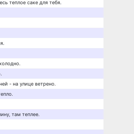
сь теплое саке для тебя.
я.
холодно.
.
ей - на улице ветрено.
тепло.
ину, там теплее.