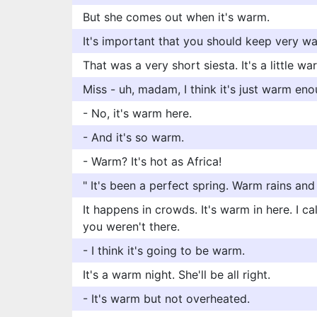
But she comes out when it's warm.
It's important that you should keep very w
That was a very short siesta. It's a little war
Miss - uh, madam, I think it's just warm eno
- No, it's warm here.
- And it's so warm.
- Warm? It's hot as Africa!
" It's been a perfect spring. Warm rains and
It happens in crowds. It's warm in here. I ca
you weren't there.
- I think it's going to be warm.
It's a warm night. She'll be all right.
- It's warm but not overheated.