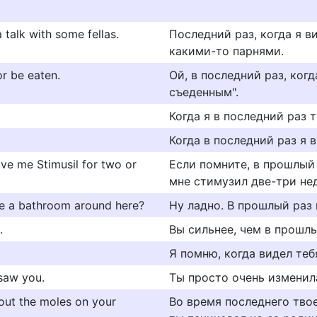
 talk with some fellas.
Последний раз, когда я ви
какими-то парнями.
or be eaten.
Ой, в последний раз, когд
съеденным".
Когда я в последний раз т
Когда в последний раз я 
ave me Stimusil for two or
Если помните, в прошлый р
мне стимузил две-три нед
here a bathroom around here?
Ну ладно. В прошлый раз 
.
Вы сильнее, чем в прошлый
Я помню, когда видел теб
 saw you.
Ты просто очень изменил
out the moles on your
Во время последнего твое