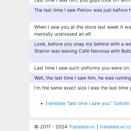
Last time I saw him, you guys took off with
The last time I saw Petrov was just before 
When I saw you at the store last week it was
mentally undressed an elf.
Look, before you snap my behind with a wet
Sharon was leaving Café Nervosa with Bull
Last time I saw such uniforms you were on t
Well, the last time I saw him, he was runnin
I'm the same exact size I was the last time
translate "last time i saw you" Turkish
© 2017 - 2024
Translate.vc
|
translate.vc