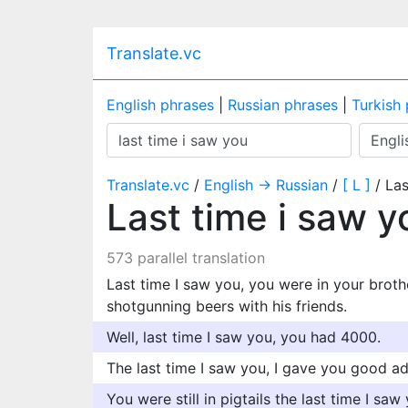
Translate.vc
English phrases
|
Russian phrases
|
Turkish
Translate.vc
/
English → Russian
/
[ L ]
/ Las
Last time i saw 
573 parallel translation
Last time I saw you, you were in your brot
shotgunning beers with his friends.
Well, last time I saw you, you had 4000.
The last time I saw you, I gave you good ad
You were still in pigtails the last time I saw