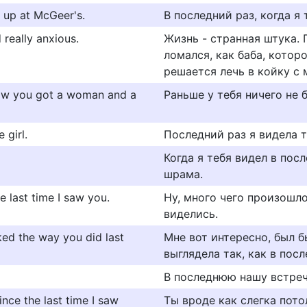
 up at McGeer's.
В последний раз, когда я
 really anxious.
Жизнь - странная штука. 
ломался, как баба, котор
решается лечь в койку с
Now you got a woman and a
Раньше у тебя ничего не 
 girl.
Последний раз я видела 
Когда я тебя видел в посл
шрама.
e last time I saw you.
Ну, много чего произошло
виделись.
oked the way you did last
Мне вот интересно, был б
выглядела так, как в посл
В последнюю нашу встречу
ince the last time I saw
Ты вроде как слегка пото