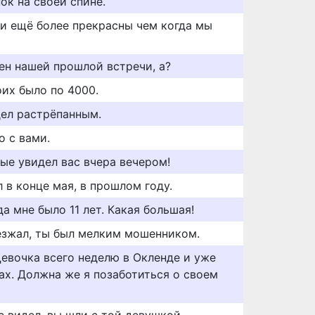
ок на своей спине.
ли ещё более прекрасны чем когда мы
ен нашей прошлой встречи, а?
оих было по 4000.
дел растрёпанным.
о с вами.
ые увидел вас вчера вечером!
л в конце мая, в прошлом году.
да мне было 11 лет. Какая большая!
уезжал, ты был мелким мошенником.
 Девочка всего неделю в Окленде и уже
ах. Должна же я позаботиться о своем