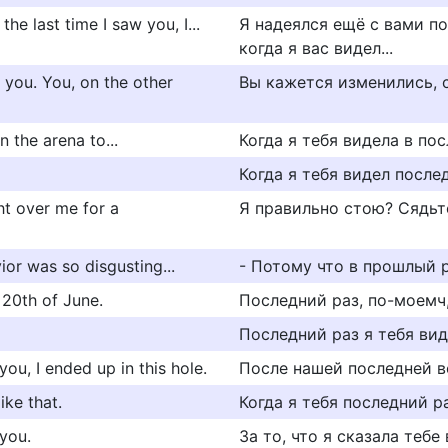
he last time I saw you, I...
Я надеялся ещё с вами по
когда я вас видел...
 you. You, on the other
Вы кажется изменились, с
n the arena to...
Когда я тебя видела в пос
Когда я тебя видел после
ht over me for a
Я правильно стою? Сядьте
ior was so disgusting...
- Потому что в прошлый р
 20th of June.
Последний раз, по-моемч,
Последний раз я тебя вид
ou, I ended up in this hole.
После нашей последней в
ike that.
Когда я тебя последний р
 you.
За то, что я сказала тебе 