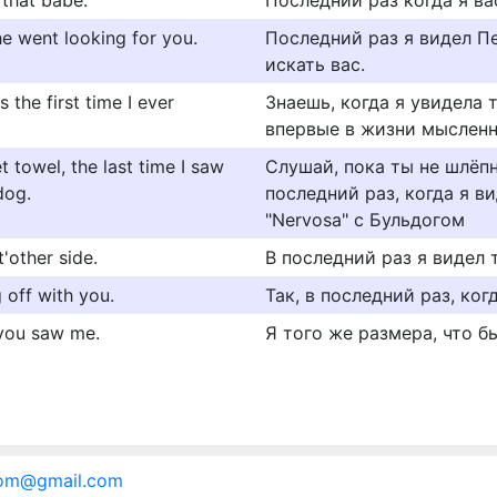
 that babe.
Последний раз когда я ва
he went looking for you.
Последний раз я видел П
искать вас.
 the first time I ever
Знаешь, когда я увидела 
впервые в жизни мысленн
 towel, the last time I saw
Слушай, пока ты не шлёп
dog.
последний раз, когда я в
"Nervosa" с Бульдогом
'other side.
В последний раз я видел 
g off with you.
Так, в последний раз, ког
 you saw me.
Я того же размера, что б
.com@gmail.com