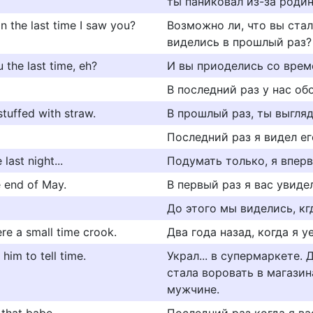
ты паниковал из-за родин
an the last time I saw you?
Возможно ли, что вы ста
виделись в прошлый раз?
 the last time, eh?
И вы приоделись со врем
В последний раз у нас об
stuffed with straw.
В прошлый раз, ты выгля
Последний раз я видел ег
last night...
Подумать только, я вперв
e end of May.
В первый раз я вас увиде
До этого мы виделись, кг
re a small time crook.
Два года назад, когда я 
him to tell time.
Украл... в супермаркете.
стала воровать в магазин
мужчине.