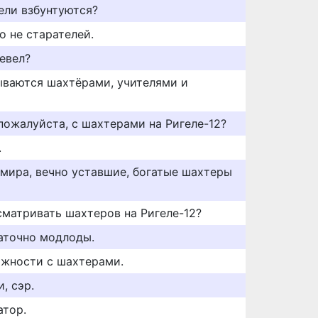
тели взбунтуются?
о не старателей.
евел?
ываются шахтёрами, учителями и
пожалуйста, с шахтерами на Ригеле-12?
.
 мира, вечно уставшие, богатые шахтеры
сматривать шахтеров на Ригеле-12?
аточно модлоды.
жности с шахтерами.
, сэр.
атор.