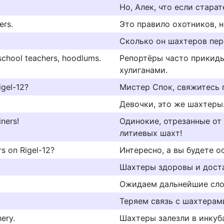
Но, Алек, что если стара
ers.
Это правило охотников, н
Сколько он шахтеров пер
school teachers, hoodlums.
Репортёры часто прикид
хулиганами.
igel-12?
Мистер Спок, свяжитесь 
Девочки, это же шахтеры
iners!
Одинокие, отрезанные от
литиевых шахт!
rs on Rigel-12?
Интересно, а вы будете о
Шахтеры здоровы и дост
Ожидаем дальнейшие сло
Теряем связь с шахтерами
ery.
Шахтеры залезли в инкуб