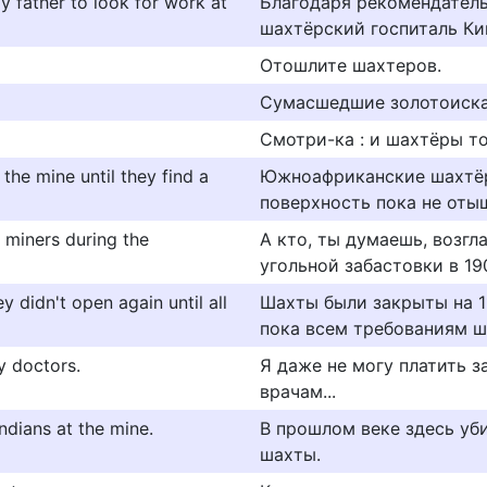
y father to look for work at
Благодаря рекомендатель
шахтёрский госпиталь Ки
Отошлите шахтеров.
Сумасшедшие золотоиска
Смотри-ка : и шахтёры т
the mine until they find a
Южноафриканские шахтёр
поверхность пока не оты
 miners during the
А кто, ты думаешь, возг
угольной забастовки в 1
 didn't open again until all
Шахты были закрыты на 11
пока всем требованиям ш
y doctors.
Я даже не могу платить 
врачам...
 Indians at the mine.
В прошлом веке здесь уб
шахты.