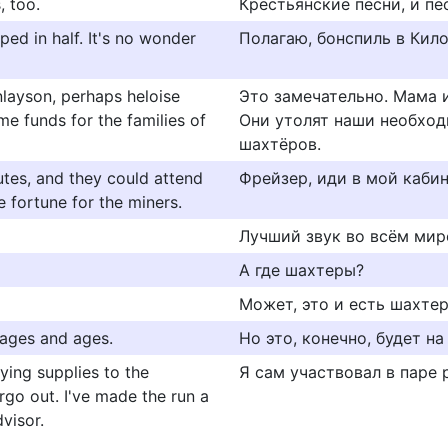
, too.
Крестьянские песни, и пе
ed in half. It's no wonder
Полагаю, бонспиль в Кил
nlayson, perhaps heloise
Это замечательно. Мама 
me funds for the families of
Они утолят наши необход
шахтёров.
utes, and they could attend
Фрейзер, иди в мой каби
 fortune for the miners.
Лучший звук во всём мир
А где шахтеры?
Может, это и есть шахте
r ages and ages.
Но это, конечно, будет на
ying supplies to the
Я сам участвовал в паре 
rgo out. I've made the run a
visor.