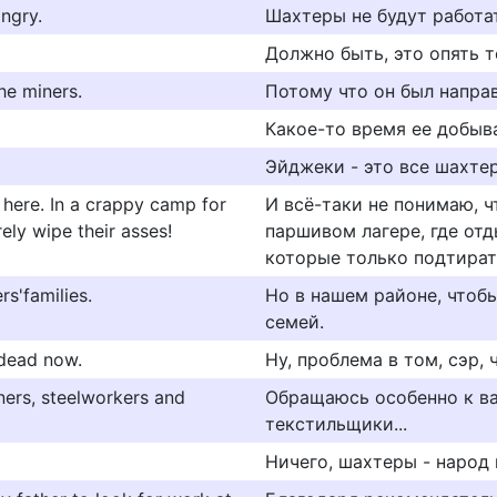
ngry.
Шахтеры не будут работат
Должно быть, это опять т
he miners.
Потому что он был направ
Какое-то время ее добыв
Эйджеки - это все шахте
 here. In a crappy camp for
И всё-таки не понимаю, ч
ely wipe their asses!
паршивом лагере, где от
которые только подтират
rs'families.
Но в нашем районе, чтоб
семей.
s dead now.
Ну, проблема в том, сэр,
iners, steelworkers and
Обращаюсь особенно к ва
текстильщики...
Ничего, шахтеры - народ 