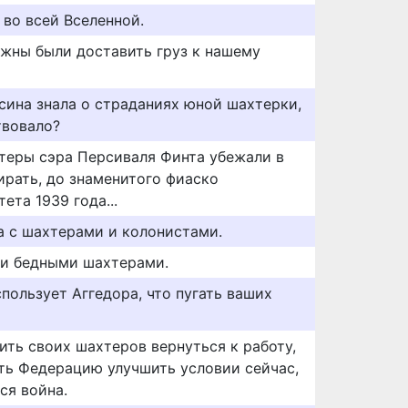
во всей Вселенной.
жны были доставить груз к нашему
сина знала о страданиях юной шахтерки,
твовало?
хтеры сэра Персиваля Финта убежали в
ирать, до знаменитого фиаско
та 1939 года...
ла с шахтерами и колонистами.
еми бедными шахтерами.
спользует Аггедора, что пугать ваших
ить своих шахтеров вернуться к работу,
ить Федерацию улучшить условии сейчас,
ся война.