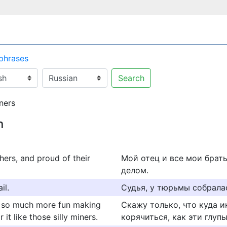
 phrases
Search
ners
n
hers, and proud of their
Мой отец и все мои брат
делом.
il.
Судья, у тюрьмы собрала
's so much more fun making
Скажу только, что куда и
it like those silly miners.
корячиться, как эти глупы