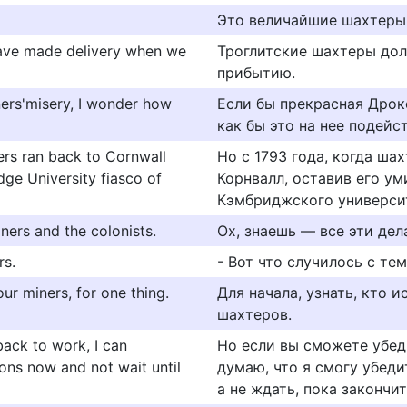
Это величайшие шахтеры 
ave made delivery when we
Троглитские шахтеры дол
прибытию.
ners'misery, I wonder how
Если бы прекрасная Дрок
как бы это на нее подейс
ners ran back to Cornwall
Но с 1793 года, когда ша
ge University fiasco of
Корнвалл, оставив его ум
Кэмбриджского университе
ners and the colonists.
Ох, знаешь — все эти де
rs.
- Вот что случилось с т
ur miners, for one thing.
Для начала, узнать, кто и
шахтеров.
back to work, I can
Но если вы сможете убед
ons now and not wait until
думаю, что я смогу убед
а не ждать, пока закончит