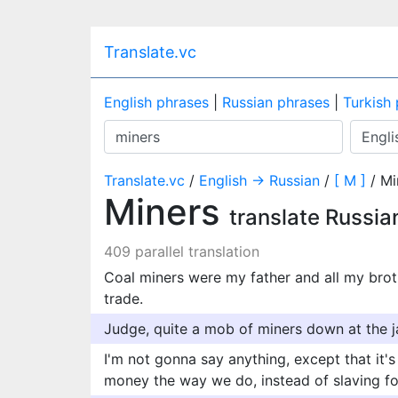
Translate.vc
English phrases
|
Russian phrases
|
Turkish
Translate.vc
/
English → Russian
/
[ M ]
/ Mi
Miners
translate Russia
409 parallel translation
Coal miners were my father and all my brot
trade.
Judge, quite a mob of miners down at the ja
I'm not gonna say anything, except that it
money the way we do, instead of slaving for 