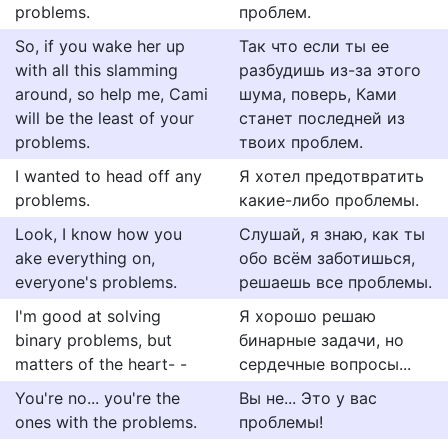
problems.
проблем.
So, if you wake her up
Так что если ты ее
with all this slamming
разбудишь из-за этого
around, so help me, Cami
шума, поверь, Ками
will be the least of your
станет последней из
problems.
твоих проблем.
I wanted to head off any
Я хотел предотвратить
problems.
какие-либо проблемы.
Look, I know how you
Слушай, я знаю, как ты
ake everything on,
обо всём заботишься,
everyone's problems.
решаешь все проблемы.
I'm good at solving
Я хорошо решаю
binary problems, but
бинарные задачи, но
matters of the heart- -
сердечные вопросы...
You're no... you're the
Вы не... Это у вас
ones with the problems.
проблемы!