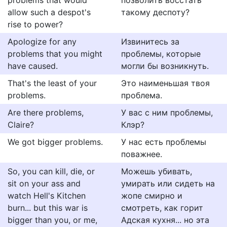
problems that would
позволить восстать
allow such a despot's
такому деспоту?
rise to power?
Apologize for any
Извинитесь за
problems that you might
проблемы, которые
have caused.
могли бы возникнуть.
That's the least of your
Это наименьшая твоя
problems.
проблема.
Are there problems,
У вас с ним проблемы,
Claire?
Клэр?
We got bigger problems.
У нас есть проблемы
поважнее.
So, you can kill, die, or
Можешь убивать,
sit on your ass and
умирать или сидеть на
watch Hell's Kitchen
жопе смирно и
burn... but this war is
смотреть, как горит
bigger than you, or me,
Адская кухня... но эта