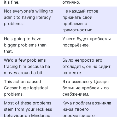
it's fine.
отлично.
Not everyone's willing to
Не каждый готов
admit to having literacy
признать свои
problems.
проблемы с
грамотностью.
He's going to have
У него будут проблемы
bigger problems than
посерьёзнее.
that.
We'd a few problems
Было непросто его
tracing him because he
отследить, он не сидит
moves around a bit.
на месте.
This action caused
Это вызвало у Цезаря
Caesar huge logistical
большие проблемы со
problems.
снабжением.
Most of these problems
Куча проблем возникла
stem from your reckless
из-за твоего
behaviour on Mindanao.
опрометчивого