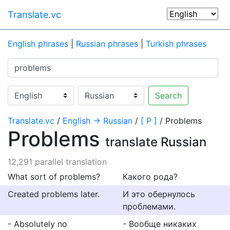
Translate.vc
English phrases
|
Russian phrases
|
Turkish phrases
Search
Translate.vc
/
English → Russian
/
[ P ]
/ Problems
Problems
translate Russian
12,291 parallel translation
What sort of problems?
Какого рода?
Created problems later.
И это обернулось
проблемами.
- Absolutely no
- Вообще никаких