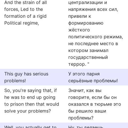
And the strain of all
централизации и
forces, Led to the
напряжения всех сил,
formation of a rigid
привели к
Political regime,
формированию
жёсткого
политического режима,
не последнее место в
котором занимал
государственный
террор. "
This guy has serious
У этого парня
problems!
серьёзные проблемы!
So, you're saying that, if
Значит, как вы
he was to end up going
говорите, если бы он
to prison then that would
оказался в тюрьме это
solve your problems?
бы решило ваши
проблемы?
Well, you actually get to
Ну, ты делаешь