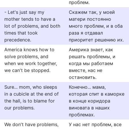
проблем.
- Let's just say my
Скажем так, у моей
mother tends to have a
матери постоянно
lot of problems, and both
много проблем, и в оба
times that took
раза я отдавал
precedence.
приоритет решению их.
America knows how to
Америка знает, как
solve problems, and
решать проблемы, и
when we work together,
когда мы работаем
we can't be stopped.
вместе, нас не
остановить.
Sure... mom, who sleeps
Конечно... мама,
in a cubicle at the end of
которая спит в каморке
the hall, is to blame for
в конце коридора
our problems.
виновата в наших
проблемах.
We don't have problems,
У нас нет проблем, все