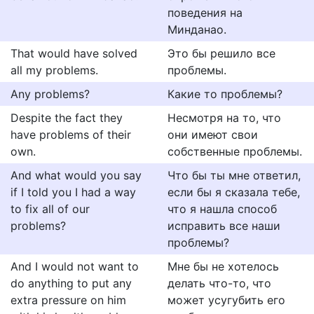
поведения на
Минданао.
That would have solved
Это бы решило все
all my problems.
проблемы.
Any problems?
Какие то проблемы?
Despite the fact they
Несмотря на то, что
have problems of their
они имеют свои
own.
собственные проблемы.
And what would you say
Что бы ты мне ответил,
if I told you I had a way
если бы я сказала тебе,
to fix all of our
что я нашла способ
problems?
исправить все наши
проблемы?
And I would not want to
Мне бы не хотелось
do anything to put any
делать что-то, что
extra pressure on him
может усугубить его