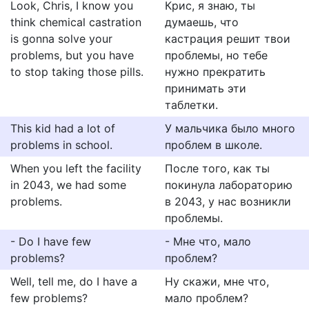
Look, Chris, I know you
Крис, я знаю, ты
think chemical castration
думаешь, что
is gonna solve your
кастрация решит твои
problems, but you have
проблемы, но тебе
to stop taking those pills.
нужно прекратить
принимать эти
таблетки.
This kid had a lot of
У мальчика было много
problems in school.
проблем в школе.
When you left the facility
После того, как ты
in 2043, we had some
покинула лабораторию
problems.
в 2043, у нас возникли
проблемы.
- Do I have few
- Мне что, мало
problems?
проблем?
Well, tell me, do I have a
Ну скажи, мне что,
few problems?
мало проблем?