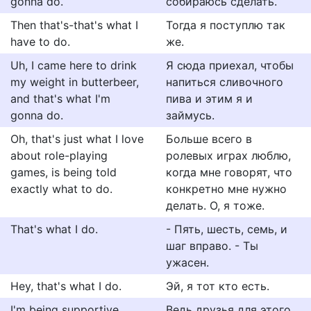
gonna do.
собираюсь сделать.
Then that's-that's what I
Тогда я поступлю так
have to do.
же.
Uh, I came here to drink
Я сюда приехал, чтобы
my weight in butterbeer,
напиться сливочного
and that's what I'm
пива и этим я и
gonna do.
займусь.
Oh, that's just what I love
Больше всего в
about role-playing
ролевых играх люблю,
games, is being told
когда мне говорят, что
exactly what to do.
конкретно мне нужно
делать. О, я тоже.
That's what I do.
- Пять, шесть, семь, и
шаг вправо. - Ты
ужасен.
Hey, that's what I do.
Эй, я тот кто есть.
I'm being supportive.
Ведь друзья для этого.