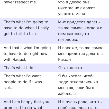
never respect me.
что я делаю она
никогда не сможет
уважать меня.
That's what I'm going to
Мне придется делать
have to do when I finally
то же самое, когда я с
get to talk to him.
ним наконец-то
поговорю.
And that's what I'm going
И похоже, то же самое
to have to do right now
мне придется делать с
with Raquel.
Ракель.
That's what I do.
Я так делаю.
That's what I'd want
Я бы хотела, чтобы
people to do if I was
люди относились ко
sick.
мне так, если бы я
заболела.
And I am happy that you
И я очень рада, что ты
promised to do what I
пообещал делать то,