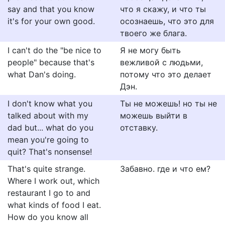
say and that you know
что я скажу, и что ты
it's for your own good.
осознаешь, что это для
твоего же блага.
I can't do the "be nice to
Я не могу быть
people" because that's
вежливой с людьми,
what Dan's doing.
потому что это делает
Дэн.
I don't know what you
Ты не можешь! но ты не
talked about with my
можешь выйти в
dad but... what do you
отставку.
mean you're going to
quit? That's nonsense!
That's quite strange.
Забавно. где и что ем?
Where I work out, which
restaurant I go to and
what kinds of food I eat.
How do you know all