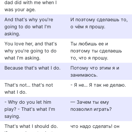
dad did with me when I
was your age.
And that's why you're
И поэтому сделаешь то,
going to do what I'm
о чём я прошу.
asking.
You love her, and that's
Ты любишь ее и
why you're going to do
поэтому ты сделаешь
what I'm asking.
то, что я прошу.
Because that's what I do.
Потому что этим я и
занимаюсь.
That's not... that's not
- Я не... Я так не делаю.
what I do.
- Why do you let him
— Зачем ты ему
play? - That's what I'm
позволил играть?
saying.
That's what I should do.
что надо сделать! он