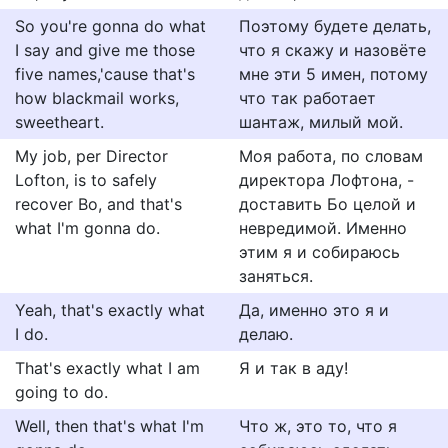
So you're gonna do what
Поэтому будете делать,
I say and give me those
что я скажу и назовёте
five names,'cause that's
мне эти 5 имен, потому
how blackmail works,
что так работает
sweetheart.
шантаж, милый мой.
My job, per Director
Моя работа, по словам
Lofton, is to safely
директора Лофтона, -
recover Bo, and that's
доставить Бо целой и
what I'm gonna do.
невредимой. Именно
этим я и собираюсь
заняться.
Yeah, that's exactly what
Да, именно это я и
I do.
делаю.
That's exactly what I am
Я и так в аду!
going to do.
Well, then that's what I'm
Что ж, это то, что я