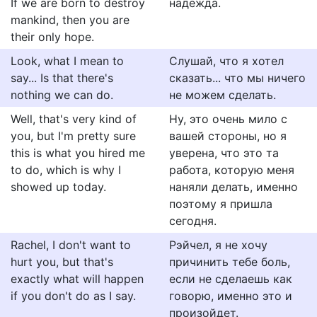
If we are born to destroy
надежда.
mankind, then you are
their only hope.
Look, what I mean to
Слушай, что я хотел
say... Is that there's
сказать... что мы ничего
nothing we can do.
не можем сделать.
Well, that's very kind of
Ну, это очень мило с
you, but I'm pretty sure
вашей стороны, но я
this is what you hired me
уверена, что это та
to do, which is why I
работа, которую меня
showed up today.
наняли делать, именно
поэтому я пришла
сегодня.
Rachel, I don't want to
Рэйчел, я не хочу
hurt you, but that's
причинить тебе боль,
exactly what will happen
если не сделаешь как
if you don't do as I say.
говорю, именно это и
произойдет.