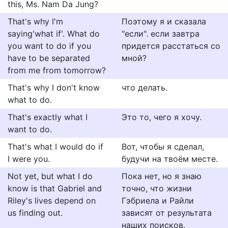
this, Ms. Nam Da Jung?
That's why I'm
Поэтому я и сказала
saying'what if'. What do
"если". если завтра
you want to do if you
придется расстаться со
have to be separated
мной?
from me from tomorrow?
That's why I don't know
что делать.
what to do.
That's exactly what I
Это то, чего я хочу.
want to do.
That's what I would do if
Вот, чтобы я сделал,
I were you.
будучи на твоём месте.
Not yet, but what I do
Пока нет, но я знаю
know is that Gabriel and
точно, что жизни
Riley's lives depend on
Гэбриела и Райли
us finding out.
зависят от результата
наших поисков.