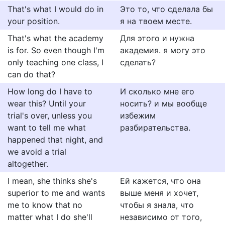
That's what I would do in
Это то, что сделала бы
your position.
я на твоем месте.
That's what the academy
Для этого и нужна
is for. So even though I'm
академия. я могу это
only teaching one class, I
сделать?
can do that?
How long do I have to
И сколько мне его
wear this? Until your
носить? и мы вообще
trial's over, unless you
избежим
want to tell me what
разбирательства.
happened that night, and
we avoid a trial
altogether.
I mean, she thinks she's
Ей кажется, что она
superior to me and wants
выше меня и хочет,
me to know that no
чтобы я знала, что
matter what I do she'll
независимо от того,