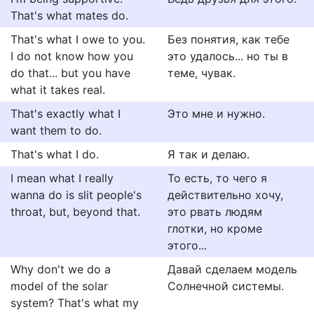
That's what mates do.
That's what I owe to you.
Без понятия, как тебе
I do not know how you
это удалось... но ты в
do that... but you have
теме, чувак.
what it takes real.
That's exactly what I
Это мне и нужно.
want them to do.
That's what I do.
Я так и делаю.
I mean what I really
То есть, то чего я
wanna do is slit people's
действительно хочу,
throat, but, beyond that.
это рвать людям
глотки, но кроме
этого...
Why don't we do a
Давай сделаем модель
model of the solar
Солнечной системы.
system? That's what my