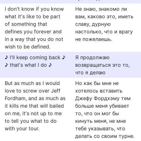
I don't know if you know
Не знаю, знакомо ли
what it's like to be part
вам, каково это, иметь
of something that
славу, дурную
defines you forever and
настолько, что и врагу
in a way that you do not
не пожелаешь.
wish to be defined.
♪ I'll keep coming back ♪
Я продолжаю
♪ that's what I do ♪
возвращаться это то,
что я делаю
But as much as I would
Но как бы мне не
love to screw over Jeff
хотелось вставить
Fordham, and as much as
Джефу Фордхэму тем
it kills me that will bailed
больше меня убивает
on me, it's not up to me
то, что он мог бы
to tell you what to do
кинуть меня, не мне
with your tour.
тебе указывать, что
делать со своим турне.