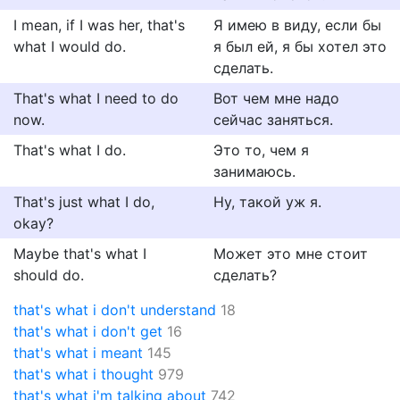
I mean, if I was her, that's
Я имею в виду, если бы
what I would do.
я был ей, я бы хотел это
сделать.
That's what I need to do
Вот чем мне надо
now.
сейчас заняться.
That's what I do.
Это то, чем я
занимаюсь.
That's just what I do,
Ну, такой уж я.
okay?
Maybe that's what I
Может это мне стоит
should do.
сделать?
that's what i don't understand
18
that's what i don't get
16
that's what i meant
145
that's what i thought
979
that's what i'm talking about
742