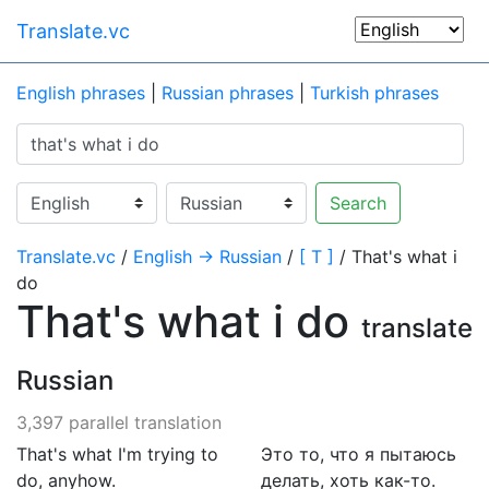
Translate.vc
English phrases
|
Russian phrases
|
Turkish phrases
Search
Translate.vc
/
English → Russian
/
[ T ]
/ That's what i
do
That's what i do
translate
Russian
3,397 parallel translation
That's what I'm trying to
Это то, что я пытаюсь
do, anyhow.
делать, хоть как-то.