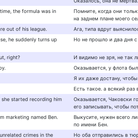
Оказалось, она не мертва
 time, the formula was in
Помните, когда они толь
на заднем плане моего се
re out of his league.
Ага, типа вдруг выяснилос
ease, he suddenly turns up
Но не прошло и два дня с
ut, right?
И видимо не зря, не так л
py.
Оказывается, у флота бы
Я их даже достану, чтоб
Есть такое. а всякий раз
o she started recording him
Оказывается, Чаковски го
его записывать, чтобы по
from marketing named Ben.
Выкусите, нужен всего л
по имени Бен.
 unrelated crimes in the
Но оба отправились в тюр