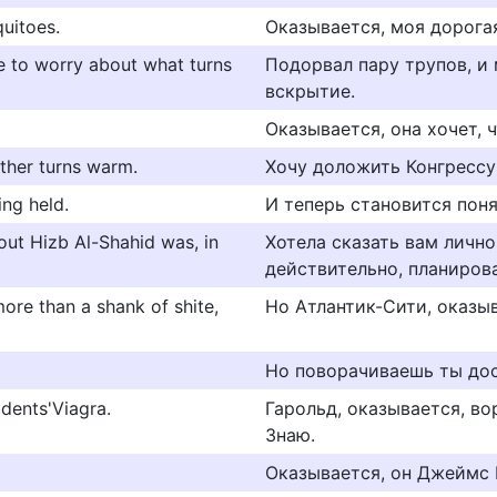
quitoes.
Оказывается, моя дорогая
e to worry about what turns
Подорвал пару трупов, и
вскрытие.
Оказывается, она хочет, 
ther turns warm.
Хочу доложить Конгрессу
ing held.
И теперь становится поня
 out Hizb Al-Shahid was, in
Хотела сказать вам лично
действительно, планиров
more than a shank of shite,
Но Атлантик-Сити, оказы
Но поворачиваешь ты дос
idents'Viagra.
Гарольд, оказывается, во
Знаю.
Оказывается, он Джеймс 