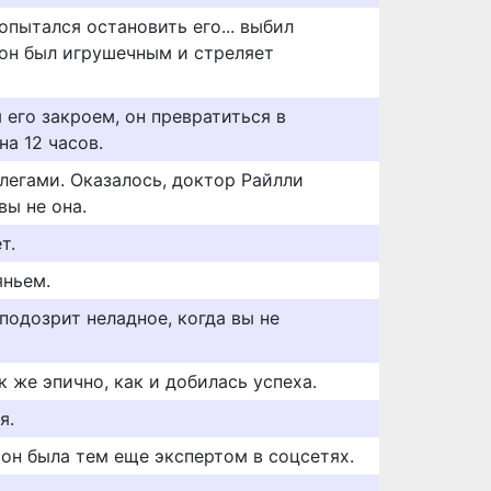
попытался остановить его... выбил
ь он был игрушечным и стреляет
 его закроем, он превратиться в
на 12 часов.
легами. Оказалось, доктор Райлли
вы не она.
т.
яньем.
аподозрит неладное, когда вы не
к же эпично, как и добилась успеха.
я.
он была тем еще экспертом в соцсетях.