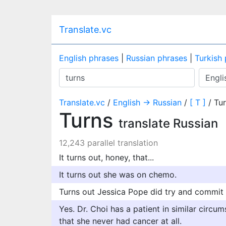
Translate.vc
English phrases
|
Russian phrases
|
Turkish
Translate.vc
/
English → Russian
/
[ T ]
/ Tu
Turns
translate Russian
12,243 parallel translation
It turns out, honey, that...
It turns out she was on chemo.
Turns out Jessica Pope did try and commit 
Yes. Dr. Choi has a patient in similar circum
that she never had cancer at all.