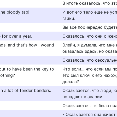
В итоге оказалось, что эт
the bloody tap!
И вот его тело еще не ус
гайки.
.
Вы все поочередно будете
 for over a year.
Оказалось, что они с жен
nds, and that's how I wound
Элейн, я думала, что мне
.
оказалась здесь, но оказа
Оказалось, что сексуальн
 out to have been the key to
Что если... что если мы 
nothing?
это был ключ к его нахожд
делала?
n a lot of fender benders.
Оказывается, что люди, 
попадают в аварии.
Оказывается, ты была пра
- Оказывается она живет 