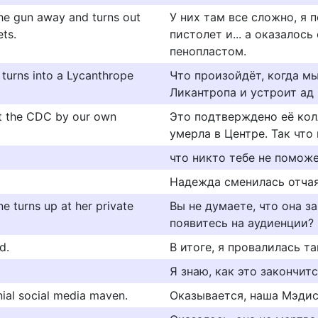
the gun away and turns out
У них там все сложно, я 
ets.
пистолет и... а оказалос
пенопластом.
turns into a Lycanthrope
Что произойдёт, когда мы
Ликантропа и устроит ад 
 at the CDC by our own
Это подтверждено её кол
умерла в Центре. Так что 
что никто тебе не поможе
Надежда сменилась отча
ne turns up at her private
Вы не думаете, что она з
появитесь на аудиенции?
d.
В итоге, я провалилась та
Я знаю, как это закончитс
nial social media maven.
Оказывается, наша Мэдис