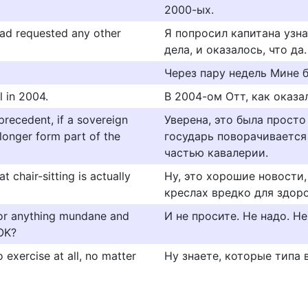
2000-ых.
 had requested any other
Я попросил капитана узна
дела, и оказалось, что да.
Через пару недель Мине б
l in 2004.
В 2004-ом Отт, как оказ
precedent, if a sovereign
Уверена, это была просто
 longer form part of the
государь поворачивается 
частью кавалерии.
t chair-sitting is actually
Ну, это хорошие новости,
креслах вредко для здоро
 or anything mundane and
И не просите. Не надо. Н
 OK?
o exercise at all, no matter
Ну знаете, которые типа 