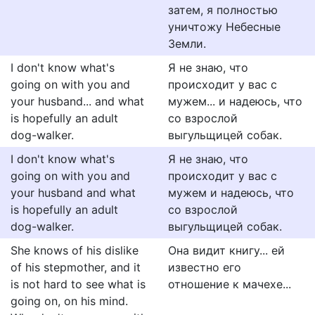
затем, я полностью
уничтожу Небесные
Земли.
I don't know what's
Я не знаю, что
going on with you and
происходит у вас с
your husband... and what
мужем... и надеюсь, что
is hopefully an adult
со взрослой
dog-walker.
выгульщицей собак.
I don't know what's
Я не знаю, что
going on with you and
происходит у вас с
your husband and what
мужем и надеюсь, что
is hopefully an adult
со взрослой
dog-walker.
выгульщицей собак.
She knows of his dislike
Она видит книгу... ей
of his stepmother, and it
известно его
is not hard to see what is
отношение к мачехе...
going on, on his mind.