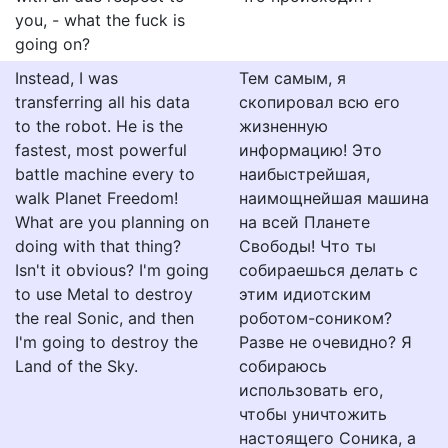
you, - what the fuck is
going on?
Instead, I was
Тем самым, я
transferring all his data
скопировал всю его
to the robot. He is the
жизненную
fastest, most powerful
информацию! Это
battle machine every to
наибыстрейшая,
walk Planet Freedom!
наимощнейшая машина
What are you planning on
на всей Планете
doing with that thing?
Свободы! Что ты
Isn't it obvious? I'm going
собираешься делать с
to use Metal to destroy
этим идиотским
the real Sonic, and then
роботом-соником?
I'm going to destroy the
Разве не очевидно? Я
Land of the Sky.
собираюсь
использовать его,
чтобы уничтожить
настоящего Соника, а