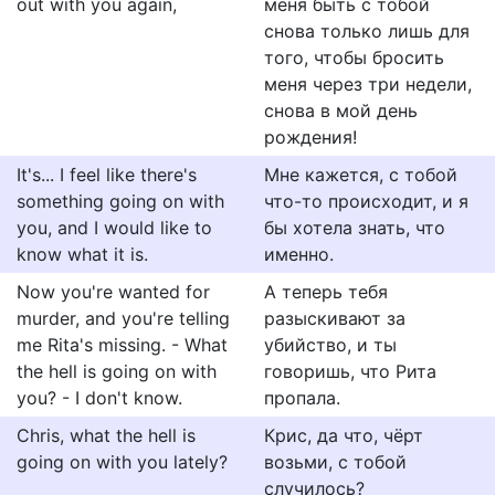
out with you again,
меня быть с тобой
снова только лишь для
того, чтобы бросить
меня через три недели,
снова в мой день
рождения!
It's... I feel like there's
Мне кажется, с тобой
something going on with
что-то происходит, и я
you, and I would like to
бы хотела знать, что
know what it is.
именно.
Now you're wanted for
А теперь тебя
murder, and you're telling
разыскивают за
me Rita's missing. - What
убийство, и ты
the hell is going on with
говоришь, что Рита
you? - I don't know.
пропала.
Chris, what the hell is
Крис, да что, чёрт
going on with you lately?
возьми, с тобой
случилось?