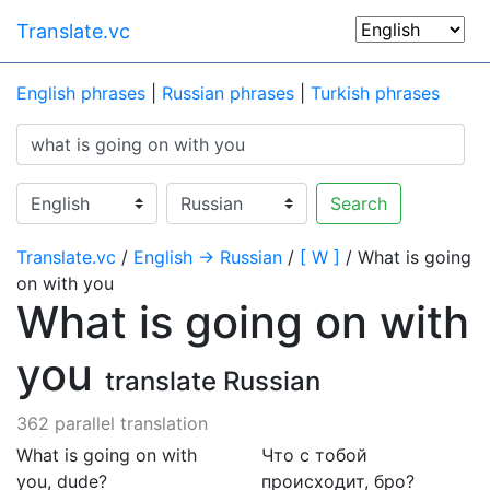
Translate.vc
English phrases
|
Russian phrases
|
Turkish phrases
Search
Translate.vc
/
English → Russian
/
[ W ]
/ What is going
on with you
What is going on with
you
translate Russian
362 parallel translation
What is going on with
Что с тобой
you, dude?
происходит, бро?