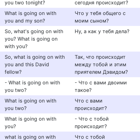
you two tonight?
сегодня происходит?
What is going on with
Что у тебя общего с
you and my son?
моим сыном?
So, what's going on with
Ну, а как у тебя дела?
you? What is going on
with you?
So, what is going on with
Так, что происходит
you and this David
между тобой и этим
fellow?
приятелем Дэвидом?
- What is going on with
- Что с вами двоими
you two?
такое?
What is going on with
Что с вами
you two?
происходит?
What is going on with
- Что с тобой
you?
происходит?
what is going on with
Что с тобой