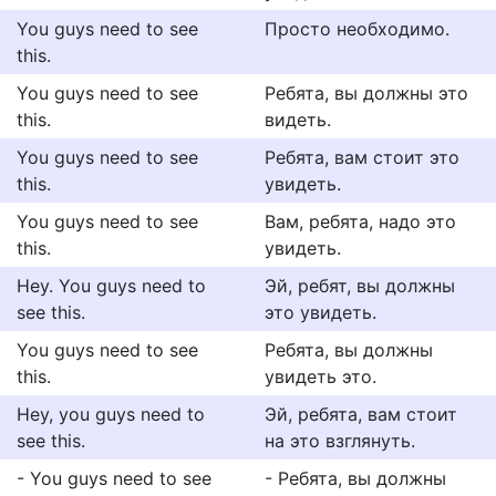
You guys need to see
Просто необходимо.
this.
You guys need to see
Ребята, вы должны это
this.
видеть.
You guys need to see
Ребята, вам стоит это
this.
увидеть.
You guys need to see
Вам, ребята, надо это
this.
увидеть.
Hey. You guys need to
Эй, ребят, вы должны
see this.
это увидеть.
You guys need to see
Ребята, вы должны
this.
увидеть это.
Hey, you guys need to
Эй, ребята, вам стоит
see this.
на это взглянуть.
- You guys need to see
- Ребята, вы должны