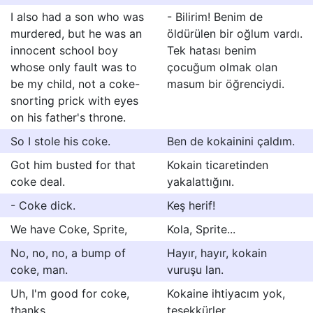
I also had a son who was
- Bilirim! Benim de
murdered, but he was an
öldürülen bir oğlum vardı.
innocent school boy
Tek hatası benim
whose only fault was to
çocuğum olmak olan
be my child, not a coke-
masum bir öğrenciydi.
snorting prick with eyes
on his father's throne.
So I stole his coke.
Ben de kokainini çaldım.
Got him busted for that
Kokain ticaretinden
coke deal.
yakalattığını.
- Coke dick.
Keş herif!
We have Coke, Sprite,
Kola, Sprite...
No, no, no, a bump of
Hayır, hayır, kokain
coke, man.
vuruşu lan.
Uh, I'm good for coke,
Kokaine ihtiyacım yok,
thanks.
teşekkürler.