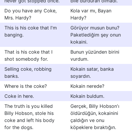
never got stopped once.
bile durduran olmadı.
Do you have any Coke,
Kola var mı, Bayan
Mrs. Hardy?
Hardy?
This is his coke that I'm
Görüyor musun bunu?
banging.
Paketlediğim şey onun
kokaini.
That is his coke that I
Bunun yüzünden birini
shot somebody for.
vurdum.
Selling coke, robbing
Kokain satar, banka
banks.
soyardın.
Where is the coke?
Kokain nerede?
Coke in here.
Kokain buldum.
The truth is you killed
Gerçek, Billy Hobson'ı
Billy Hobson, stole his
öldürdüğün, kokainini
coke and left his body
çaldığın ve onu
for the dogs.
köpeklere bıraktığın.