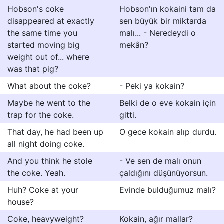
Hobson's coke
Hobson'ın kokaini tam da
disappeared at exactly
sen büyük bir miktarda
the same time you
malı... - Neredeydi o
started moving big
mekân?
weight out of... where
was that pig?
What about the coke?
- Peki ya kokain?
Maybe he went to the
Belki de o eve kokain için
trap for the coke.
gitti.
That day, he had been up
O gece kokain alıp durdu.
all night doing coke.
And you think he stole
- Ve sen de malı onun
the coke. Yeah.
çaldığını düşünüyorsun.
Huh? Coke at your
Evinde bulduğumuz malı?
house?
Coke, heavyweight?
Kokain, ağır mallar?