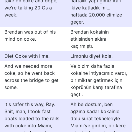
take on coke and dope,
haftalık yaptığımız kârı
we're talking 20 Gs a
ikiye katladık mı...
week.
haftada 20.000 elimize
geçer.
Brendan was out of his
Brendan kokainin
mind on coke.
etkisinden aklını
kaçırmıştı.
Diet Coke with lime.
Limonlu diyet kola.
And we needed more
Ve bizim daha fazla
coke, so he went back
kokaine ihtiyacımız vardı,
across the bridge to get
bir miktar getirmek için
some.
köprünün karşı tarafına
geçti.
It's safer this way, Ray.
Ah be dostum, ben
Shit, man, I took fast
ağzına kadar kokainle
boats loaded to the rails
dolu sürat tekneleriyle
with coke into Miami,
Miami'ye girdim, bir kere