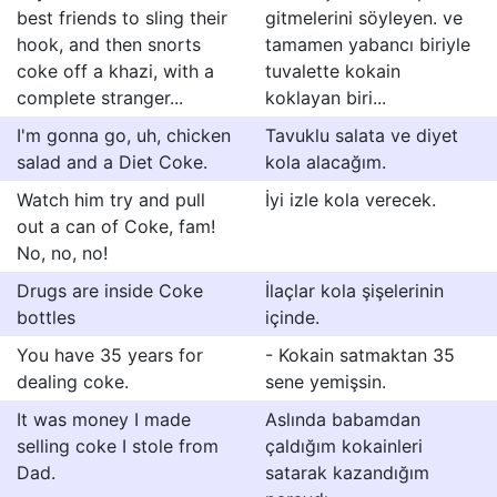
best friends to sling their
gitmelerini söyleyen. ve
hook, and then snorts
tamamen yabancı biriyle
coke off a khazi, with a
tuvalette kokain
complete stranger...
koklayan biri...
I'm gonna go, uh, chicken
Tavuklu salata ve diyet
salad and a Diet Coke.
kola alacağım.
Watch him try and pull
İyi izle kola verecek.
out a can of Coke, fam!
No, no, no!
Drugs are inside Coke
İlaçlar kola şişelerinin
bottles
içinde.
You have 35 years for
- Kokain satmaktan 35
dealing coke.
sene yemişsin.
It was money I made
Aslında babamdan
selling coke I stole from
çaldığım kokainleri
Dad.
satarak kazandığım