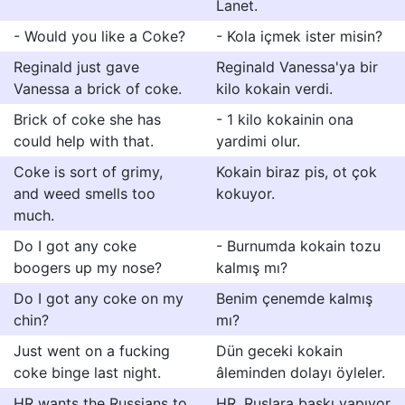
Lanet.
- Would you like a Coke?
- Kola içmek ister misin?
Reginald just gave
Reginald Vanessa'ya bir
Vanessa a brick of coke.
kilo kokain verdi.
Brick of coke she has
- 1 kilo kokainin ona
could help with that.
yardimi olur.
Coke is sort of grimy,
Kokain biraz pis, ot çok
and weed smells too
kokuyor.
much.
Do I got any coke
- Burnumda kokain tozu
boogers up my nose?
kalmış mı?
Do I got any coke on my
Benim çenemde kalmış
chin?
mı?
Just went on a fucking
Dün geceki kokain
coke binge last night.
âleminden dolayı öyleler.
HR wants the Russians to
HR, Ruslara baskı yapıyor