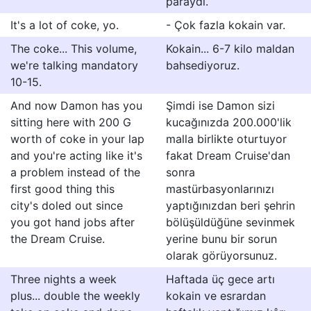
paraydı.
It's a lot of coke, yo.
- Çok fazla kokain var.
The coke... This volume,
Kokain... 6-7 kilo maldan
we're talking mandatory
bahsediyoruz.
10-15.
And now Damon has you
Şimdi ise Damon sizi
sitting here with 200 G
kucağınızda 200.000'lik
worth of coke in your lap
malla birlikte oturtuyor
and you're acting like it's
fakat Dream Cruise'dan
a problem instead of the
sonra
first good thing this
mastürbasyonlarınızı
city's doled out since
yaptığınızdan beri şehrin
you got hand jobs after
bölüşüldüğüne sevinmek
the Dream Cruise.
yerine bunu bir sorun
olarak görüyorsunuz.
Three nights a week
Haftada üç gece artı
plus... double the weekly
kokain ve esrardan