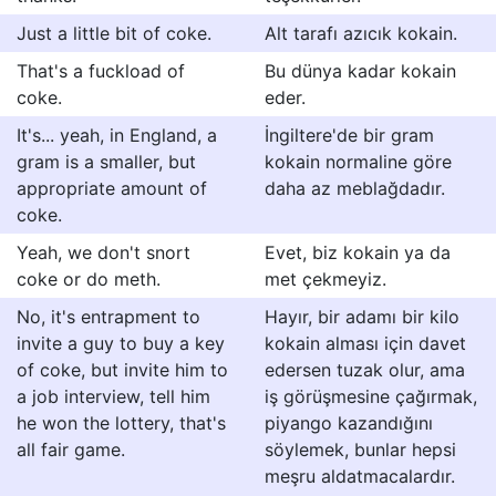
Just a little bit of coke.
Alt tarafı azıcık kokain.
That's a fuckload of
Bu dünya kadar kokain
coke.
eder.
It's... yeah, in England, a
İngiltere'de bir gram
gram is a smaller, but
kokain normaline göre
appropriate amount of
daha az meblağdadır.
coke.
Yeah, we don't snort
Evet, biz kokain ya da
coke or do meth.
met çekmeyiz.
No, it's entrapment to
Hayır, bir adamı bir kilo
invite a guy to buy a key
kokain alması için davet
of coke, but invite him to
edersen tuzak olur, ama
a job interview, tell him
iş görüşmesine çağırmak,
he won the lottery, that's
piyango kazandığını
all fair game.
söylemek, bunlar hepsi
meşru aldatmacalardır.