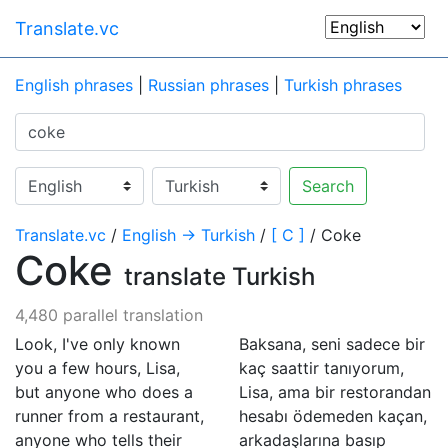
Translate.vc
English phrases
|
Russian phrases
|
Turkish phrases
Search
Translate.vc
/
English → Turkish
/
[ C ]
/ Coke
Coke
translate Turkish
4,480 parallel translation
Look, I've only known
Baksana, seni sadece bir
you a few hours, Lisa,
kaç saattir tanıyorum,
but anyone who does a
Lisa, ama bir restorandan
runner from a restaurant,
hesabı ödemeden kaçan,
anyone who tells their
arkadaşlarına basıp