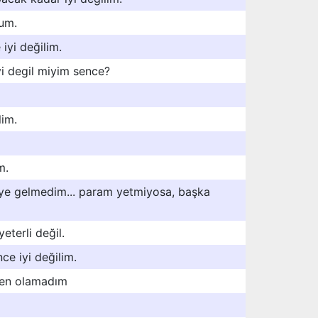
rum.
iyi değilim.
yi degil miyim sence?
lim.
m.
ye gelmedim... param yetmiyosa, başka
terli değil.
ce iyi değilim.
men olamadım