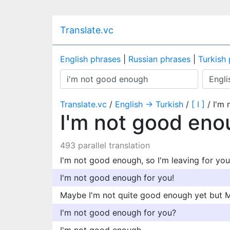
Translate.vc
English phrases
|
Russian phrases
|
Turkish
Translate.vc
/
English → Turkish
/
[ I ]
/ I'm
I'm not good en
493 parallel translation
I'm not good enough, so I'm leaving for yo
I'm not good enough for you!
Maybe I'm not quite good enough yet but Ma
I'm not good enough for you?