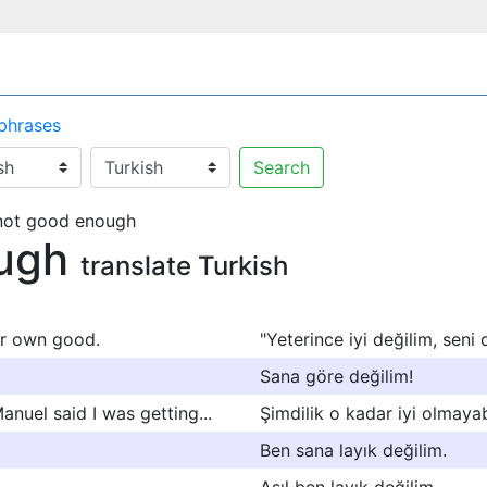
 phrases
Search
 not good enough
ough
translate Turkish
ur own good.
"Yeterince iyi değilim, sen
Sana göre değilim!
nuel said I was getting...
Şimdilik o kadar iyi olmayabi
Ben sana layık değilim.