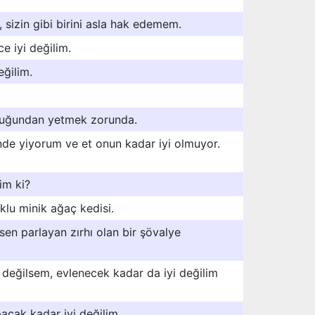
 sizin gibi birini asla hak edemem.
ce iyi değilim.
ğilim.
duğundan yetmek zorunda.
nde yiyorum ve et onun kadar iyi olmuyor.
yim ki?
klu minik ağaç kedisi.
sen parlayan zırhı olan bir şövalye
 değilsem, evlenecek kadar da iyi değilim
acak kadar iyi değilim.