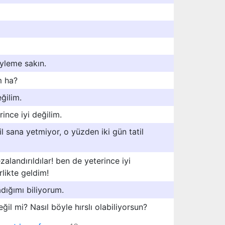
yleme sakın.
m ha?
ğilim.
rince iyi değilim.
il sana yetmiyor, o yüzden iki gün tatil
ezalandırıldılar! ben de yeterince iyi
rlikte geldim!
adığımı biliyorum.
ğil mi? Nasıl böyle hırslı olabiliyorsun?