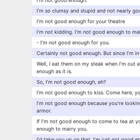
I'm not good enough.
I'm so clumsy and stupid and not nearly go
I'm not good enough for your theatre
I'm not kidding. I'm not good enough to mak
- I'm not good enough for you.
Certainly not good enough. But since I'm in a
Well, I eat them on my steak when I'm out 
enough as it is.
So, I'm not good enough, eh?
I'm not good enough to kiss. Come here, you 
I'm not good enough because you're looking 
armor.
If I'm not good enough to come to tea at y
enough to marry you.
I'd take you up on that. I'm just not good en