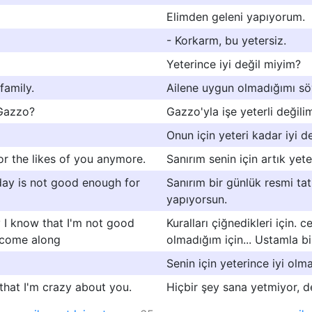
Elimden geleni yapıyorum.
- Korkarm, bu yetersiz.
Yeterince iyi değil miyim?
family.
Ailene uygun olmadığımı sö
 Gazzo?
Gazzo'yla işe yeterli değili
Onun için yeteri kadar iyi de
r the likes of you anymore.
Sanırım senin için artık yete
day is not good enough for
Sanırım bir günlük resmi tat
yapıyorsun.
 I know that I'm not good
Kuralları çiğnedikleri için. c
o come along
olmadığım için... Ustamla bi
Senin için yeterince iyi olm
that I'm crazy about you.
Hiçbir şey sana yetmiyor, de