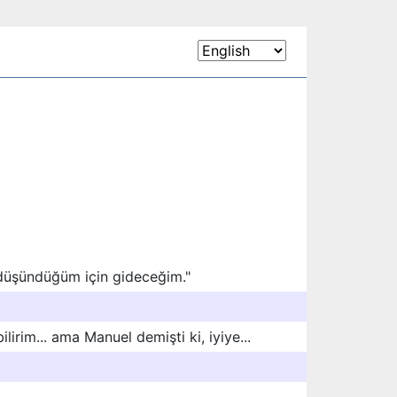
i düşündüğüm için gideceğim."
lirim... ama Manuel demişti ki, iyiye...