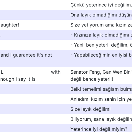
Çünkü yeterince iyi değilim.
Ona layık olmadığımı düşü
daughter!
Size yetiyorum ama kızınıza
.
- Kızınıza layık olmadığımı 
?
- Yani, ben yeterli değilim, 
, and I guarantee it's not
- Yapabileceğimin en iyisi bu
_ _ _ _ _ _ _ _ _ _ _ _ with
Senator Feng, Gan Wen Bin'n
nough I say it is
değil bence yeterli!
Belki temelimi sağlam bulma
Anladım, kızım senin için yet
Size layık değilim!
Biliyorum, sana layık değili
Yeterince iyi değil miyim?