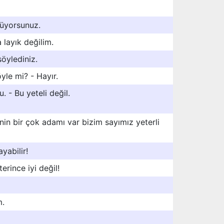
nüyorsunuz.
 layık değilim.
söylediniz.
öyle mi? - Hayır.
. - Bu yeteli değil.
in bir çok adamı var bizim sayımız yeterli
yabilir!
erince iyi değil!
m.