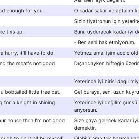
Asıl ben layık değilim.
od enough for you.
O kadar sakar ve aptalım ki,
Sizin tiyatronun için yeterin
e this up.
Bunu uyduracak kadar iyi de
- Ben seni hak etmiyorum.
 hurry, it'll have to do.
Yetmez ama, işim acele ol
and the meat's not good
Dışarıdayken bifteğin üzeri
Yeterince iyi birisi değil mi
bobtailed little tree cat.
Gel buraya, seni uzun kuyru
for a knight in shining
Yeterince iyi değilim çünkü 
arıyorsun.
our house then I'm not good
Size çaya gelecek kadar iyi
demektir.
ough to do it all by myself.
Olabilir ama tek başıma yap