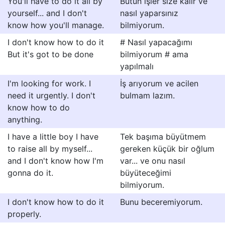
You'll have to do it all by
Bütün işler size kalır ve
yourself... and I don't
nasıI yaparsınız
know how you'll manage.
bilmiyorum.
I don't know how to do it
# Nasıl yapacağımı
But it's got to be done
bilmiyorum # ama
yapılmalı
I'm looking for work. I
İş arıyorum ve acilen
need it urgently. I don't
bulmam lazım.
know how to do
anything.
I have a little boy I have
Tek başıma büyütmem
to raise all by myself...
gereken küçük bir oğlum
and I don't know how I'm
var... ve onu nasıl
gonna do it.
büyüteceğimi
bilmiyorum.
I don't know how to do it
Bunu beceremiyorum.
properly.