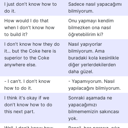
I just don't know how to
Sadece nasıl yapacağımı
do it.
bilmiyorum.
How would I do that
Onu yapmayı kendim
when I don't know how
bilmezken ona nasıl
to build it?
öğretebilirim ki?
I don't know how they do
Nasıl yapıyorlar
it... but the Coke here is
bilmiyorum. Ama
superior to the Coke
buradaki kola kesinlikle
anywhere else.
diğer yerlerdekilerden
daha güzel.
- l can't. I don't know
- Yapamıyorum. Nasıl
how to do it.
yapılacağını bilmiyorum.
I think it's okay if we
Sonraki aşamada ne
don't know how to do
yapacağımızı
this next part.
bilmememizin sakıncası
yok.