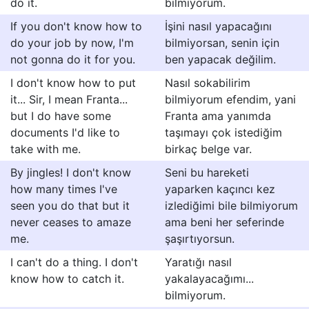
do it.
bilmiyorum.
If you don't know how to
İşini nasıl yapacağını
do your job by now, I'm
bilmiyorsan, senin için
not gonna do it for you.
ben yapacak değilim.
I don't know how to put
Nasıl sokabilirim
it... Sir, I mean Franta...
bilmiyorum efendim, yani
but I do have some
Franta ama yanımda
documents I'd like to
taşımayı çok istediğim
take with me.
birkaç belge var.
By jingles! I don't know
Seni bu hareketi
how many times I've
yaparken kaçıncı kez
seen you do that but it
izlediğimi bile bilmiyorum
never ceases to amaze
ama beni her seferinde
me.
şaşırtıyorsun.
I can't do a thing. I don't
Yaratığı nasıl
know how to catch it.
yakalayacağımı...
bilmiyorum.