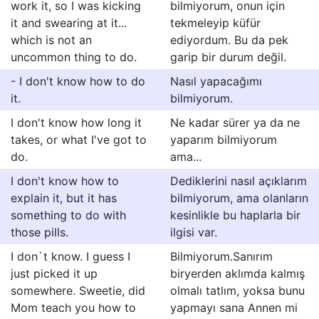
work it, so I was kicking
bilmiyorum, onun için
it and swearing at it...
tekmeleyip küfür
which is not an
ediyordum. Bu da pek
uncommon thing to do.
garip bir durum değil.
- I don't know how to do
Nasıl yapacağımı
it.
bilmiyorum.
I don't know how long it
Ne kadar sürer ya da ne
takes, or what I've got to
yaparım bilmiyorum
do.
ama...
I don't know how to
Dediklerini nasıl açıklarım
explain it, but it has
bilmiyorum, ama olanların
something to do with
kesinlikle bu haplarla bir
those pills.
ilgisi var.
I don`t know. I guess I
Bilmiyorum.Sanırım
just picked it up
biryerden aklımda kalmış
somewhere. Sweetie, did
olmalı tatlım, yoksa bunu
Mom teach you how to
yapmayı sana Annen mi