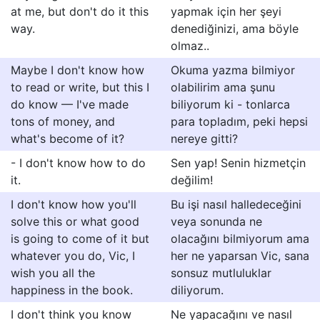
at me, but don't do it this
yapmak için her şeyi
way.
denediğinizi, ama böyle
olmaz..
Maybe I don't know how
Okuma yazma bilmiyor
to read or write, but this I
olabilirim ama şunu
do know — I've made
biliyorum ki - tonlarca
tons of money, and
para topladım, peki hepsi
what's become of it?
nereye gitti?
- I don't know how to do
Sen yap! Senin hizmetçin
it.
değilim!
I don't know how you'll
Bu işi nasıl halledeceğini
solve this or what good
veya sonunda ne
is going to come of it but
olacağını bilmiyorum ama
whatever you do, Vic, I
her ne yaparsan Vic, sana
wish you all the
sonsuz mutluluklar
happiness in the book.
diliyorum.
I don't think you know
Ne yapacağını ve nasıl