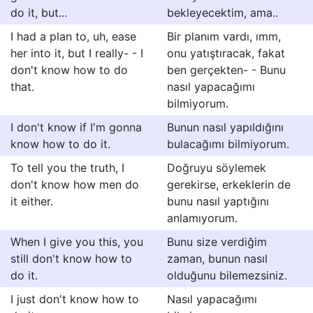
do it, but...
bekleyecektim, ama..
I had a plan to, uh, ease
Bir planım vardı, ımm,
her into it, but I really- - I
onu yatıştıracak, fakat
don't know how to do
ben gerçekten- - Bunu
that.
nasıl yapacağımı
bilmiyorum.
I don't know if I'm gonna
Bunun nasıl yapıldığını
know how to do it.
bulacağımı bilmiyorum.
To tell you the truth, I
Doğruyu söylemek
don't know how men do
gerekirse, erkeklerin de
it either.
bunu nasıl yaptığını
anlamıyorum.
When I give you this, you
Bunu size verdiğim
still don't know how to
zaman, bunun nasıl
do it.
olduğunu bilemezsiniz.
I just don't know how to
Nasıl yapacağımı