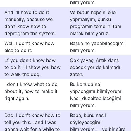
bilmiyorum.
And I'll have to do it
Ve bütün hepsini elle
manually, because we
yapmalıyım, çünkü
don't know how to
programın temelini tam
deprogram the system.
olarak bilmiyoruz.
Well, I don't know how
Başka ne yapabileceğimi
else to do it.
bilmiyorum.
Lf you don't know how
Çok yavaş. Artık dans
to do it I'll show you how
edecek yer de kalmadı
to walk the dog.
zaten.
I don't know what to do
Bu konuda ne
about it, how to make it
yapacağımı bilmiyorum.
right again.
Nasıl düzeltebileceğimi
bilmiyorum.
Dad, I don't know how to
Baba, bunu nasıl
tell you this... and I was
söyleyeceğimi
gonna wait for a while to
bilmiyorum.. .. ve bir süre