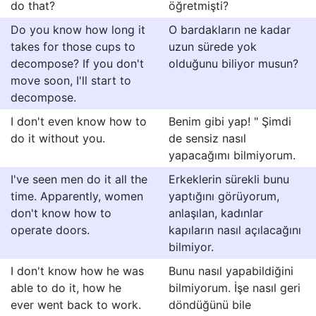
do that?
öğretmişti?
Do you know how long it
O bardakların ne kadar
takes for those cups to
uzun sürede yok
decompose? If you don't
olduğunu biliyor musun?
move soon, I'll start to
decompose.
I don't even know how to
Benim gibi yap! " Şimdi
do it without you.
de sensiz nasıl
yapacağımı bilmiyorum.
I've seen men do it all the
Erkeklerin sürekli bunu
time. Apparently, women
yaptığını görüyorum,
don't know how to
anlaşılan, kadınlar
operate doors.
kapıların nasıl açılacağını
bilmiyor.
I don't know how he was
Bunu nasıl yapabildiğini
able to do it, how he
bilmiyorum. İşe nasıl geri
ever went back to work.
döndüğünü bile