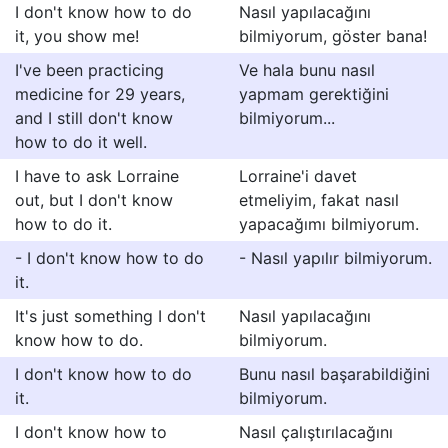
I don't know how to do
Nasıl yapılacağını
it, you show me!
bilmiyorum, göster bana!
I've been practicing
Ve hala bunu nasıl
medicine for 29 years,
yapmam gerektiğini
and I still don't know
bilmiyorum...
how to do it well.
I have to ask Lorraine
Lorraine'i davet
out, but I don't know
etmeliyim, fakat nasıl
how to do it.
yapacağımı bilmiyorum.
- I don't know how to do
- Nasıl yapılır bilmiyorum.
it.
It's just something I don't
Nasıl yapılacağını
know how to do.
bilmiyorum.
I don't know how to do
Bunu nasıl başarabildiğini
it.
bilmiyorum.
I don't know how to
Nasıl çalıştırılacağını