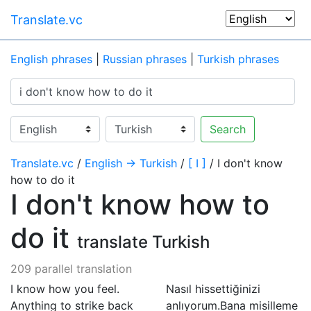
Translate.vc
English phrases
|
Russian phrases
|
Turkish phrases
Search
Translate.vc
/
English → Turkish
/
[ I ]
/ I don't know
how to do it
I don't know how to
do it
translate Turkish
209 parallel translation
I know how you feel.
Nasıl hissettiğinizi
Anything to strike back
anlıyorum.Bana misilleme