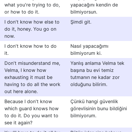
what you're trying to do,
yapacağını kendin de
or how to do it.
bilmiyorsun.
I don't know how else to
Şimdi git.
do it, honey. You go on
now.
I don't know how to do
Nasıl yapacağımı
it.
bilmiyorum ki.
Don't misunderstand me,
Yanlış anlama Velma tek
Velma, I know how
başına bu evi temiz
exhausting it must be
tutmanın ne kadar zor
having to do all the work
olduğunu bilirim.
out here alone.
Because I don't know
Çünkü hangi güvenlik
which guard knows how
görevlisinin bunu bildiğini
to do it. Do you want to
bilmiyorum.
see it again?