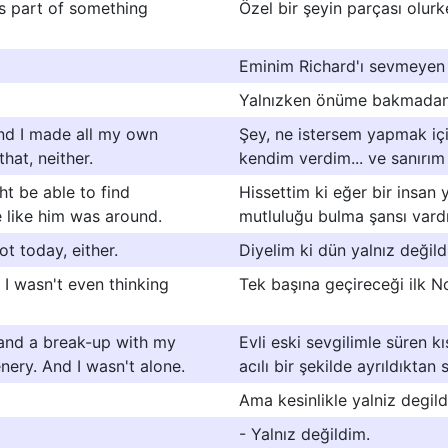
as part of something
Özel bir şeyin parçası olurk
Eminim Richard'ı sevmeyen t
Yalnızken önüme bakmadan
and I made all my own
Şey, ne istersem yapmak içi
hat, neither.
kendim verdim... ve sanırım
ght be able to find
Hissettim ki eğer bir insan 
e like him was around.
mutluluğu bulma şansı vard
ot today, either.
Diyelim ki dün yalnız değil
d I wasn't even thinking
Tek başına geçireceği ilk N
 and a break-up with my
Evli eski sevgilimle süren kı
nery. And I wasn't alone.
acılı bir şekilde ayrıldıktan
Ama kesinlikle yalniz degild
- Yalnız değildim.