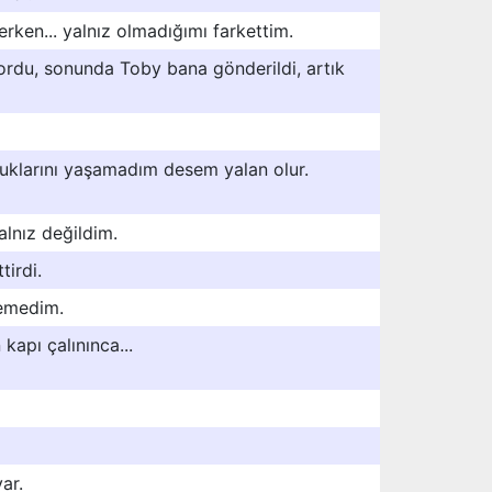
ken... yalnız olmadığımı farkettim.
ordu, sonunda Toby bana gönderildi, artık
luklarını yaşamadım desem yalan olur.
alnız değildim.
tirdi.
temedim.
kapı çalınınca...
ar.