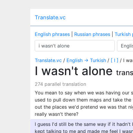
Translate.vc
English phrases
|
Russian phrases
|
Turkish
Translate.vc
/
English → Turkish
/
[ I ]
/ I wa
I wasn't alone
trans
274 parallel translation
You mean to say when we was having our su
used to pull down them maps and take the t
out the places we'd pretend we was that n
really wasn't there?
I guess I'd still be the same way if it hadn'
kept talking to me and made me feel I wasn