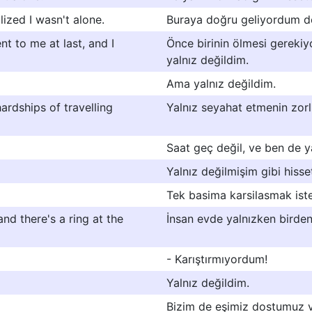
ized I wasn't alone.
Buraya doğru geliyordum der
t to me at last, and I
Önce birinin ölmesi gerekiy
yalnız değildim.
Ama yalnız değildim.
hardships of travelling
Yalnız seyahat etmenin zor
Saat geç değil, ve ben de y
Yalnız değilmişim gibi hisset
Tek basima karsilasmak is
and there's a ring at the
İnsan evde yalnızken birden 
- Karıştırmıyordum!
Yalnız değildim.
Bizim de eşimiz dostumuz v