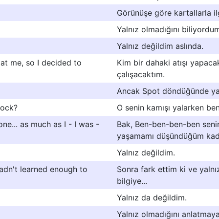
Görünüşe göre kartallarla il
Yalnız olmadığını biliyordu
Yalnız değildim aslında.
 at me, so I decided to
Kim bir dahaki atışı yapaca
çalışacaktım.
Ancak Spot döndüğünde yal
cock?
O senin kamışı yalarken ben
one... as much as I - I was -
Bak, Ben-ben-ben-ben senin 
yaşamamı düşündüğüm kad
Yalnız değildim.
hadn't learned enough to
Sonra fark ettim ki ve yaln
bilgiye...
Yalnız da değildim.
Yalnız olmadığını anlatmaya