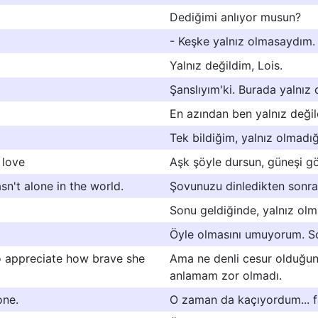
Dediğimi anlıyor musun?
- Keşke yalnız olmasaydım.
Yalnız değildim, Lois.
Şanslıyım'ki. Burada yalnız 
En azından ben yalnız değil
Tek bildiğim, yalnız olmadı
 love
Aşk şöyle dursun, güneşi g
sn't alone in the world.
Şovunuzu dinledikten sonra 
Sonu geldiğinde, yalnız ol
Öyle olmasını umuyorum. So
 to appreciate how brave she
Ama ne denli cesur olduğunu 
anlamam zor olmadı.
one.
O zaman da kaçıyordum... f