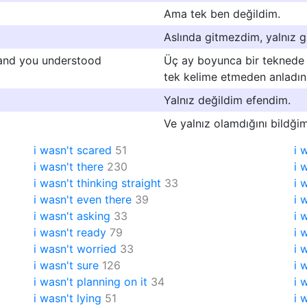
Ama tek ben değildim.
Aslında gitmezdim, yalnız g
 and you understood
Üç ay boyunca bir teknede 
tek kelime etmeden anladın
Yalnız değildim efendim.
Ve yalnız olamdığını bildğim
i wasn't scared
51
i 
i wasn't there
230
i 
i wasn't thinking straight
33
i 
i wasn't even there
39
i 
i wasn't asking
33
i 
i wasn't ready
79
i 
i wasn't worried
33
i 
i wasn't sure
126
i 
i wasn't planning on it
34
i 
i wasn't lying
51
i 