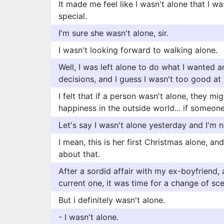
It made me feel like I wasn't alone that I w
special.
I'm sure she wasn't alone, sir.
I wasn't looking forward to walking alone.
Well, I was left alone to do what I wanted 
decisions, and I guess I wasn't too good at t
I felt that if a person wasn't alone, they mi
happiness in the outside world... if someon
Let's say I wasn't alone yesterday and I'm n
I mean, this is her first Christmas alone, an
about that.
After a sordid affair with my ex-boyfriend,
current one, it was time for a change of sce
But i definitely wasn't alone.
- I wasn't alone.