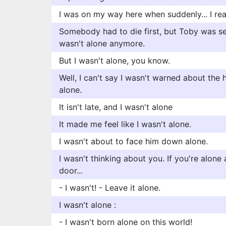
I was on my way here when suddenly... I real
Somebody had to die first, but Toby was sen
wasn't alone anymore.
But I wasn't alone, you know.
Well, I can't say I wasn't warned about the 
alone.
It isn't late, and I wasn't alone
It made me feel like I wasn't alone.
I wasn't about to face him down alone.
I wasn't thinking about you. If you're alone 
door...
- I wasn't! - Leave it alone.
I wasn't alone :
- I wasn't born alone on this world!