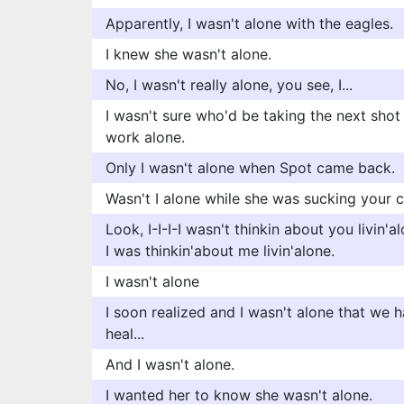
Apparently, I wasn't alone with the eagles.
I knew she wasn't alone.
No, I wasn't really alone, you see, I...
I wasn't sure who'd be taking the next shot
work alone.
Only I wasn't alone when Spot came back.
Wasn't I alone while she was sucking your 
Look, I-I-I-I wasn't thinkin about you livin'al
I was thinkin'about me livin'alone.
I wasn't alone
I soon realized and I wasn't alone that we 
heal...
And I wasn't alone.
I wanted her to know she wasn't alone.