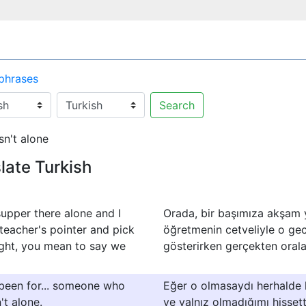
 phrases
Search
sn't alone
late Turkish
pper there alone and I
Orada, bir başımıza akşam y
eacher's pointer and pick
öğretmenin cetveliyle o gec
ight, you mean to say we
gösterirken gerçekten orala
t been for... someone who
Eğer o olmasaydı herhalde 
't alone.
ve yalnız olmadığımı hissett