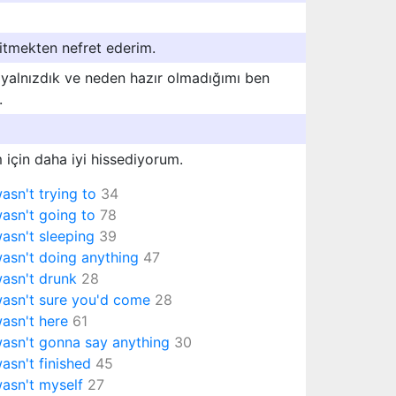
itmekten nefret ederim.
yalnızdık ve neden hazır olmadığımı ben
.
 için daha iyi hissediyorum.
wasn't trying to
34
wasn't going to
78
wasn't sleeping
39
wasn't doing anything
47
wasn't drunk
28
wasn't sure you'd come
28
wasn't here
61
wasn't gonna say anything
30
wasn't finished
45
wasn't myself
27