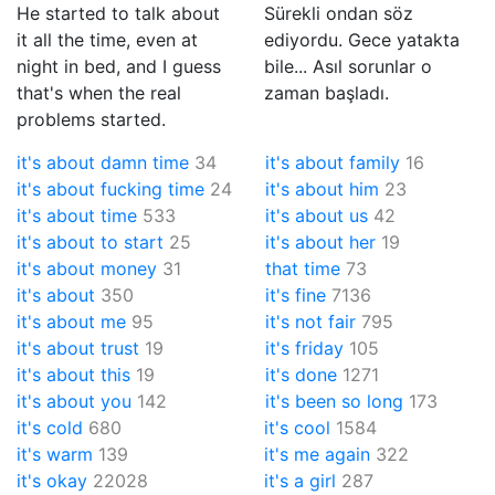
He started to talk about
Sürekli ondan söz
it all the time, even at
ediyordu. Gece yatakta
night in bed, and I guess
bile... Asıl sorunlar o
that's when the real
zaman başladı.
problems started.
it's about damn time
34
it's about family
16
it's about fucking time
24
it's about him
23
it's about time
533
it's about us
42
it's about to start
25
it's about her
19
it's about money
31
that time
73
it's about
350
it's fine
7136
it's about me
95
it's not fair
795
it's about trust
19
it's friday
105
it's about this
19
it's done
1271
it's about you
142
it's been so long
173
it's cold
680
it's cool
1584
it's warm
139
it's me again
322
it's okay
22028
it's a girl
287