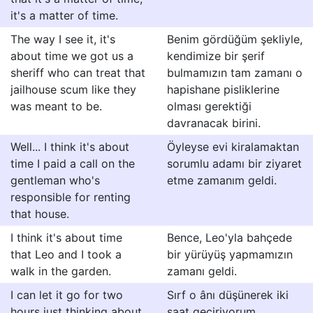
it's a matter of time.
The way I see it, it's
Benim gördüğüm şekliyle,
about time we got us a
kendimize bir şerif
sheriff who can treat that
bulmamızın tam zamanı o
jailhouse scum like they
hapishane pisliklerine
was meant to be.
olması gerektiği
davranacak birini.
Well... I think it's about
Öyleyse evi kiralamaktan
time I paid a call on the
sorumlu adamı bir ziyaret
gentleman who's
etme zamanım geldi.
responsible for renting
that house.
I think it's about time
Bence, Leo'yla bahçede
that Leo and I took a
bir yürüyüş yapmamızın
walk in the garden.
zamanı geldi.
I can let it go for two
Sırf o ânı düşünerek iki
hours just thinking about
saat geçiriyorum.