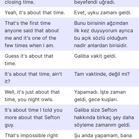
closing time.
beyefendi uğradı.
Yeah, it's about that time.
Evet, uyku zamanı geldi.
That's the first time
Bunu birisinin ağzından
anyone said that about
ilk kez duyuyorum ayrıca
me and it's one of the
bu açık sözlü olduğum
few times when I am.
nadir anlardan birisidir.
Guess it's about that
Galiba vakit geldi.
time.
It's about that time, ain't
Tam vaktinde, değil mi?
it?
Well, it's just about that
Yapamadı. İşte zaman
time, you night owls.
geldi, gece kuşları.
It's about time I told you
Galiba size Sefton
more about that Sefton
hakkında birkaç şey daha
guy.
söyleme zamanım geldi.
That's impossible right
Şu anda yapamam, bana