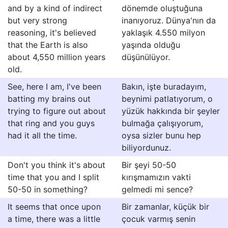
and by a kind of indirect
dönemde oluştuğuna
but very strong
inanıyoruz. Dünya'nın da
reasoning, it's believed
yaklaşık 4.550 milyon
that the Earth is also
yaşında olduğu
about 4,550 million years
düşünülüyor.
old.
See, here I am, I've been
Bakın, işte buradayım,
batting my brains out
beynimi patlatıyorum, o
trying to figure out about
yüzük hakkında bir şeyler
that ring and you guys
bulmağa çalışıyorum,
had it all the time.
oysa sizler bunu hep
biliyordunuz.
Don't you think it's about
Bir şeyi 50-50
time that you and I split
kırışmamızın vakti
50-50 in something?
gelmedi mi sence?
It seems that once upon
Bir zamanlar, küçük bir
a time, there was a little
çocuk varmış senin