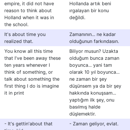
empire, it did not have
Hollanda artık beni
reason to think about
ırgalayan bir konu
Holland when it was in
değildi.
the school.
It's about time you
Zamanının... ne kadar
realized that.
olduğunun farkındasın.
You know all this time
Biliyor musun? Uzakta
that I've been away these
olduğum bunca zaman
ten years whenever I
boyunca... yani tam
think of something, or
olarak 10 yıl boyunca...
talk about something the
ne zaman bir şey
first thing I do is imagine
düşünsem ya da bir şey
it in print
hakkında konuşsam...
yaptığım ilk şey, onu
basılmış halde
düşlemektir.
- It's gettin'about that
- Zaman geliyor, evlat.