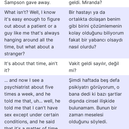
Sampson gave away.
geldi. Miranda?
What isn't? Well, I know
Bir hastayı ya da
it's easy enough to figure
ortalıkta dolaşan benim
out about a patient or a
gibi birini çözümlemenin
guy like me that's always
kolay olduğunu biliyorum
hanging around all the
fakat bir yabancı olsaydı
time, but what about a
nasıl olurdu?
stranger?
It's about that time, ain't
Vakit geldi sayılır, değil
it?
mi?
... and now I see a
Şimdi haftada beş defa
psychiatrist about five
psikiyatrı görüyorum, o
times a week, and he
bana dedi ki bazı şartlar
told me that, uh... well, he
dışında cinsel ilişkide
told me that I can't have
bulunamam. Bunun bir
sex except under certain
zaman meselesi
conditions, and he said
olduğunu söyledi.
that it's a matter of time,