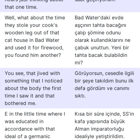
that one time.
Well, what about the time
Bad Water'daki evde
they stole your cook's
aşçının tahta bacağını
wooden leg out of that
çalıp şömine odunu
cat house in Bad Water
olarak kullandıklarını ne
and used it for firewood,
çabuk unuttun. Yeni bir
you found him another?
tahta bacak bulabildin
mi?
You see, that jived with
Görüyorsun, cesedle ilgili
something that I noticed
bir şeye takıldım bunu ilk
about the body the first
defa gördüm ve canımı
time I saw it and that
sıktı.
bothered me.
E in the little time where I
Kısa bir süre içinde, SS'in
was educated in
kafa yapısında büyük
accordance with that
Alman imparatorluğu
ideal of a germanic
idealiyle yetiştirildim.