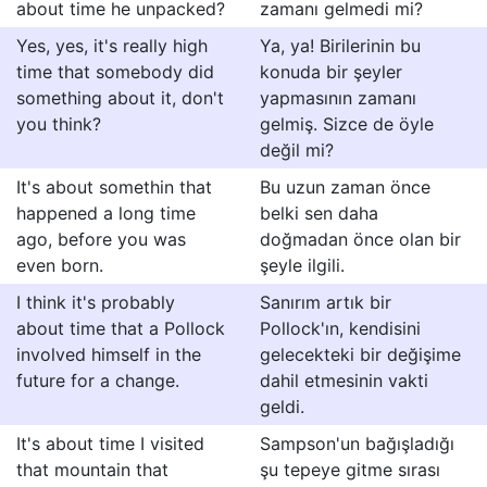
about time he unpacked?
zamanı gelmedi mi?
Yes, yes, it's really high
Ya, ya! Birilerinin bu
time that somebody did
konuda bir şeyler
something about it, don't
yapmasının zamanı
you think?
gelmiş. Sizce de öyle
değil mi?
It's about somethin that
Bu uzun zaman önce
happened a long time
belki sen daha
ago, before you was
doğmadan önce olan bir
even born.
şeyle ilgili.
I think it's probably
Sanırım artık bir
about time that a Pollock
Pollock'ın, kendisini
involved himself in the
gelecekteki bir değişime
future for a change.
dahil etmesinin vakti
geldi.
It's about time I visited
Sampson'un bağışladığı
that mountain that
şu tepeye gitme sırası