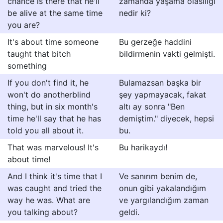
chance is there that he'll
zamanda yaşama olasılığı
be alive at the same time
nedir ki?
you are?
It's about time someone
Bu gerzeğe haddini
taught that bitch
bildirmenin vakti gelmişti.
something
If you don't find it, he
Bulamazsan başka bir
won't do anotherblind
şey yapmayacak, fakat
thing, but in six month's
altı ay sonra "Ben
time he'll say that he has
demiştim." diyecek, hepsi
told you all about it.
bu.
That was marvelous! It's
Bu harikaydı!
about time!
And I think it's time that I
Ve sanırım benim de,
was caught and tried the
onun gibi yakalandığım
way he was. What are
ve yargılandığım zaman
you talking about?
geldi.