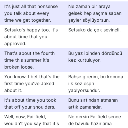
It's just all that nonsense
Ne zaman bir araya
you talk about every
gelsek hep saçma sapan
time we get together.
şeyler söylüyorsun.
Setsuko's happy too. It's
Setsuko da çok sevinçli.
about time that you
approved.
That's about the fourth
Bu yaz ipinden dördüncü
time this summer it's
kez kurtuluyor.
broken loose.
You know, I bet that's the
Bahse girerim, bu konuda
first time you've Joked
ilk kez espri
about it.
yaplyorsundur.
It's about time you took
Bunu sırtından atmanın
that off your shoulders.
artık zamanıdır.
Well, now, Fairfield,
Ne dersin Farfield sence
wouldn't you say that it's
de bavulu hazırlama