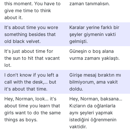
this moment. You have to
zaman tanımalısın.
give me time to think
about it.
It's about time you wore
Karalar yerine farklı bir
something besides that
şeyler giymenin vakti
old black velvet.
gelmişti.
It's just about time for
Güneşin o boş alana
the sun to hit that vacant
vurma zamanı yaklaştı.
lot.
I don't know if you left a
Girişe mesaj bıraktın mı
call with the desk,... but
bilmiyorum, ama vakit
it's about that time.
doldu.
Hey, Norman, look... it's
Hey, Norman, baksana...
about time you learn that
Kızların da oğlanlarla
girls want to do the same
aynı şeyleri yapmak
things as boys.
istediğini öğrenmenin
vaktidir.