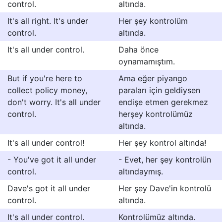
control.
altında.
It's all right. It's under
Her şey kontrolüm
control.
altında.
It's all under control.
Daha önce
oynamamıştım.
But if you're here to
Ama eğer piyango
collect policy money,
paraları için geldiysen
don't worry. It's all under
endişe etmen gerekmez
control.
herşey kontrolümüz
altında.
It's all under control!
Her şey kontrol altında!
- You've got it all under
- Evet, her şey kontrolün
control.
altındaymış.
Dave's got it all under
Her şey Dave'in kontrolü
control.
altında.
It's all under control.
Kontrolümüz altında.