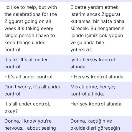
I'd like to help, but with
Elbette yardım etmek
the celebrations for the
isterim ancak Ziggurat
Ziggurat going on all
kutlaması bir hafta daha
week it's taking every
sürecek. Bu hengamenin
single person I have to
içinde işimiz çok yoğun
keep things under
ve şu anda bile
control.
yetersiziz.
It's ok. It's all under
İyidir herşey kontrol
control.
altında
- It's all under control.
- Herşey kontrol altında.
Don't worry, it's all under
Merak etme, her şey
control.
kontrol altında.
It's all under control,
Her şey kontrol altında.
okay?
Donna, I know you're
Donna, kaçtığın ve
nervous... about seeing
okuldakileri göreceğin