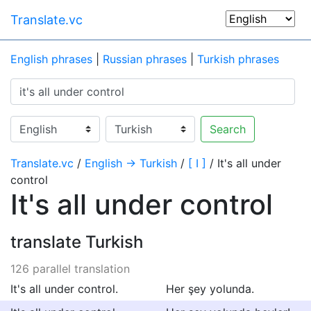
Translate.vc
English phrases
|
Russian phrases
|
Turkish phrases
Search
Translate.vc
/
English → Turkish
/
[ I ]
/ It's all under
control
It's all under control
translate Turkish
126 parallel translation
It's all under control.
Her şey yolunda.