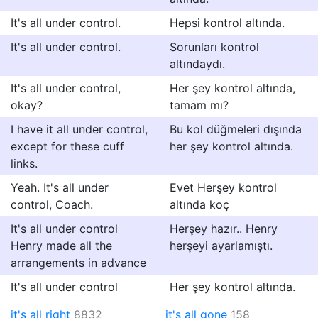
It's all under control.
Hepsi kontrol altında.
It's all under control.
Sorunları kontrol
altındaydı.
It's all under control,
Her şey kontrol altında,
okay?
tamam mı?
I have it all under control,
Bu kol düğmeleri dışında
except for these cuff
her şey kontrol altında.
links.
Yeah. It's all under
Evet Herşey kontrol
control, Coach.
altında koç
It's all under control
Herşey hazır.. Henry
Henry made all the
herşeyi ayarlamıştı.
arrangements in advance
It's all under control
Her şey kontrol altında.
it's all right
8832
it's all gone
158