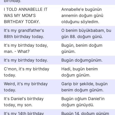
birthday.
I TOLD ANNABELLE IT
Annabelle'e bugünün
WAS MY MOM'S
annemin doğum günü
BIRTHDAY TODAY.
olduğunu söyledim.
It's my grandfather's
O benim büyükbabam, bu
88th birthday today.
gün 88. doğum günü.
It's my birthday today,
Bugün, benim doğum
man. - What?
günüm.
It's my birthday today.
Bugün doğumgünüm.
C'mon, it's my birthday
Hadi, bugün benim
today.
doğum günüm.
Weird, it's my birthday
Garip bir şekilde, bugün
today.
benim doğum günüm.
It's Daniel's birthday
Bugün oğlum Daniel'in
today, my son.
doğum günüydü.
It's my 14th birthday
Bugün 14. doğum günüm