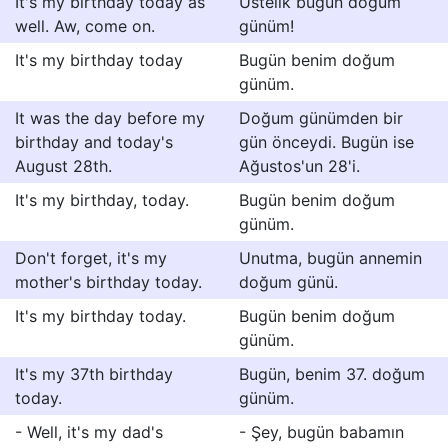
It's my birthday today as
Üstelik bugün doğum
well. Aw, come on.
günüm!
It's my birthday today
Bugün benim doğum
günüm.
It was the day before my
Doğum günümden bir
birthday and today's
gün önceydi. Bugün ise
August 28th.
Ağustos'un 28'i.
It's my birthday, today.
Bugün benim doğum
günüm.
Don't forget, it's my
Unutma, bugün annemin
mother's birthday today.
doğum günü.
It's my birthday today.
Bugün benim doğum
günüm.
It's my 37th birthday
Bugün, benim 37. doğum
today.
günüm.
- Well, it's my dad's
- Şey, bugün babamın