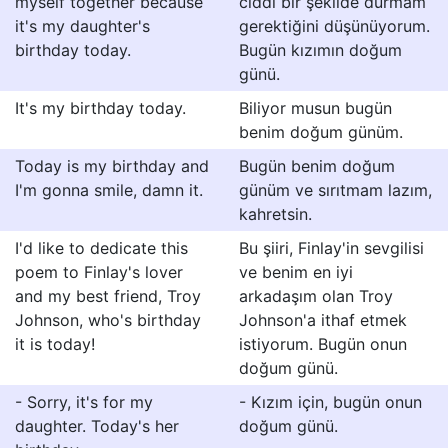
myself together because
ciddi bir şekilde durmam
it's my daughter's
gerektiğini düşünüyorum.
birthday today.
Bugün kızımın doğum
günü.
It's my birthday today.
Biliyor musun bugün
benim doğum günüm.
Today is my birthday and
Bugün benim doğum
I'm gonna smile, damn it.
günüm ve sırıtmam lazım,
kahretsin.
I'd like to dedicate this
Bu şiiri, Finlay'in sevgilisi
poem to Finlay's lover
ve benim en iyi
and my best friend, Troy
arkadaşım olan Troy
Johnson, who's birthday
Johnson'a ithaf etmek
it is today!
istiyorum. Bugün onun
doğum günü.
- Sorry, it's for my
- Kızım için, bugün onun
daughter. Today's her
doğum günü.