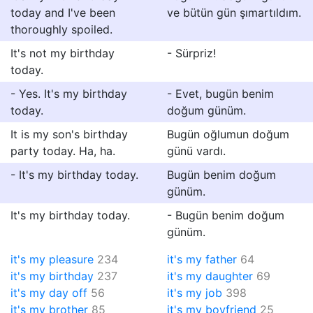
today and I've been
ve bütün gün şımartıldım.
thoroughly spoiled.
It's not my birthday
- Sürpriz!
today.
- Yes. It's my birthday
- Evet, bugün benim
today.
doğum günüm.
It is my son's birthday
Bugün oğlumun doğum
party today. Ha, ha.
günü vardı.
- It's my birthday today.
Bugün benim doğum
günüm.
It's my birthday today.
- Bugün benim doğum
günüm.
it's my pleasure
234
it's my father
64
it's my birthday
237
it's my daughter
69
it's my day off
56
it's my job
398
it's my brother
85
it's my boyfriend
25