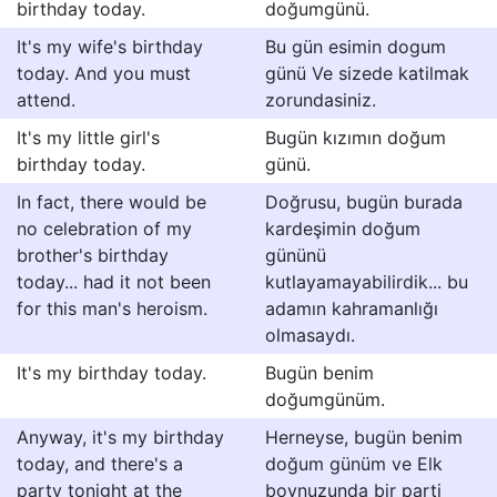
birthday today.
doğumgünü.
It's my wife's birthday
Bu gün esimin dogum
today. And you must
günü Ve sizede katilmak
attend.
zorundasiniz.
It's my little girl's
Bugün kızımın doğum
birthday today.
günü.
In fact, there would be
Doğrusu, bugün burada
no celebration of my
kardeşimin doğum
brother's birthday
gününü
today... had it not been
kutlayamayabilirdik... bu
for this man's heroism.
adamın kahramanlığı
olmasaydı.
It's my birthday today.
Bugün benim
doğumgünüm.
Anyway, it's my birthday
Herneyse, bugün benim
today, and there's a
doğum günüm ve Elk
party tonight at the
boynuzunda bir parti