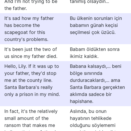
And I'm not trying to be
tanımış olsaydın...
the father.
It's sad how my father
Bu ülkenin sorunları için
has become the
babamın günah keçisi
scapegoat for this
seçilmesi çok üzücü.
country's problems.
It's been just the two of
Babam öldükten sonra
us since my father died.
ikimiz kaldık.
Hello, Lily. If it was up to
Babana kalsaydı,... beni
your father, they'd stop
bölge sınırında
me at the county line.
durduracaklardı,... ama
Santa Barbara's really
Santa Barbara gerçekten
only a prison in my mind.
aklımda sadece bir
hapishane.
In fact, it's the relatively
Aslında, bu onun
small amount of the
hayatının tehlikede
ransom that makes me
olduğunu söylememi