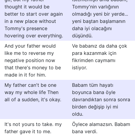
thought it would be
Tommy'nin varlığının
better to start over again
olmadığı yeni bir yerde...
in a new place without
yeni baştan başlamanın
Tommy's presence
daha iyi olacağını
hovering over everything.
düşündü.
And your father would
Ve babanız da daha çok
like me to reverse my
para kazanmak için
negative position now
fikrimden caymamı
that there's money to be
istiyor.
made in it for him.
My father can't be one
Babam tüm hayatı
way my whole life Then
boyunca bana öyle
all of a sudden, it's okay.
davrandıktan sonra sonra
birden değişip iyi mi
oldu.
It's not yours to take. my
Öylece alamazsın. Babam
father gave it to me.
bana verdi.