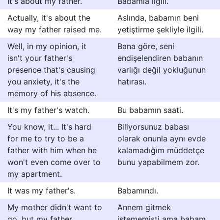
It's about my father.
Babamla ilgili.
Actually, it's about the
Aslında, babamın beni
way my father raised me.
yetiştirme şekliyle ilgili.
Well, in my opinion, it
Bana göre, seni
isn't your father's
endişelendiren babanın
presence that's causing
varlığı değil yokluğunun
you anxiety, it's the
hatırası.
memory of his absence.
It's my father's watch.
Bu babamın saati.
You know, it... It's hard
Biliyorsunuz babası
for me to try to be a
olarak onunla aynı evde
father with him when he
kalamadığım müddetçe
won't even come over to
bunu yapabilmem zor.
my apartment.
It was my father's.
Babamındı.
My mother didn't want to
Annem gitmek
go, but my father
istememişti ama babam,