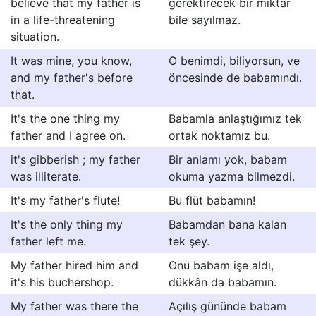
believe that my father is
gerektirecek bir miktar
in a life-threatening
bile sayılmaz.
situation.
It was mine, you know,
O benimdi, biliyorsun, ve
and my father's before
öncesinde de babamındı.
that.
It's the one thing my
Babamla anlaştığımız tek
father and I agree on.
ortak noktamız bu.
it's gibberish ; my father
Bir anlamı yok, babam
was illiterate.
okuma yazma bilmezdi.
It's my father's flute!
Bu flüt babamın!
It's the only thing my
Babamdan bana kalan
father left me.
tek şey.
My father hired him and
Onu babam işe aldı,
it's his buchershop.
dükkân da babamın.
My father was there the
Açılış gününde babam