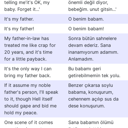
telling me'it's OK, my
önemli değil diyor,
baby. Forget it...'
bebeğim. unut gitsin...'
It's my father.
O benim babam.
It's my father!
O benim babam!
My father-in-law has
Sonra bütün sahnelere
treated me like crap for
devam ederiz. Sana
20 years, and it's time
inanamıyorum adamım.
for a little payback.
Anlamadım.
It's the only way I can
Bu babamı geri
bring my father back.
getirebilmemin tek yolu.
If it assume my noble
Benzer çıkarsa soylu
father's person, I'll speak
babama, konuşurum,
to it, though Hell itself
cehennem açılıp sus da
should gape and bid me
dese konuşurum.
hold my peace.
One scene of it comes
Sana babamın ölümü