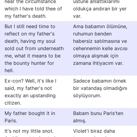
near the circumstance
üstüne anlattıklarımı
which I have told thee of
oldukça andıran bir yer
my father's death.
var.
But I still need time to
Ama babamın ölümüne,
reflect on my father's
ruhumun benden
death, having my soul
habersiz satılmasına ve
sold out from underneath
cehennemin kelle avcısı
me, what it means to be
olmaya alışmak için
the bounty hunter for
zamana ihtiyacım var.
hell.
Ex-con? Well, it's like I
Sadece babamın örnek
said, my father's not
bir vatandaş olmadığını
exactly an upstanding
söylüyorum.
citizen.
My father bought it in
Babam bunu Paris'ten
Paris.
almış.
It's not my little snot.
Violet'i biraz daha