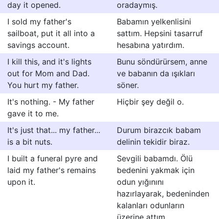
day it opened.
oradaymış.
I sold my father's
Babamın yelkenlisini
sailboat, put it all into a
sattım. Hepsini tasarruf
savings account.
hesabına yatırdım.
I kill this, and it's lights
Bunu söndürürsem, anne
out for Mom and Dad.
ve babanın da ışıkları
You hurt my father.
söner.
It's nothing. - My father
Hiçbir şey değil o.
gave it to me.
It's just that... my father...
Durum birazcık babam
is a bit nuts.
delinin tekidir biraz.
I built a funeral pyre and
Sevgili babamdı. Ölü
laid my father's remains
bedenini yakmak için
upon it.
odun yığınını
hazırlayarak, bedeninden
kalanları odunların
üzerine attım.