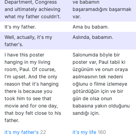
Department, Congress
ve babamın
and ultimately achieving
başaramadığını başarmak
what my father couldn't.
var.
It's my father.
Ama bu babam.
Well, actually, it's my
Aslında, babamın.
father's.
I have this poster
Salonumda böyle bir
hanging in my living
poster var, Paul tabii ki
room, Paul. Of course,
üzgünüm ve onun oraya
I'm upset. And the only
asılmasının tek nedeni
reason that it's hanging
oğlunu o filme izlemeye
there is because you
götürdüğün için ve bir
took him to see that
gün de olsa onun
movie and for one day,
babasına yakın olduğunu
that boy felt close to his
sandığı için.
father.
it's my father's
22
it's my life
160