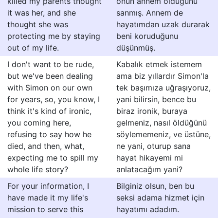
killed my parents thought
onun annem olduğunu
it was her, and she
sanmış. Annem de
thought she was
hayatımdan uzak durarak
protecting me by staying
beni koruduğunu
out of my life.
düşünmüş.
I don't want to be rude,
Kabalık etmek istemem
but we've been dealing
ama biz yıllardır Simon'la
with Simon on our own
tek başımıza uğraşıyoruz,
for years, so, you know, I
yani bilirsin, bence bu
think it's kind of ironic,
biraz ironik, buraya
you coming here,
gelmeniz, nasıl öldüğünü
refusing to say how he
söylememeniz, ve üstüne,
died, and then, what,
ne yani, oturup sana
expecting me to spill my
hayat hikayemi mi
whole life story?
anlatacağım yani?
For your information, I
Bilginiz olsun, ben bu
have made it my life's
seksi adama hizmet için
mission to serve this
hayatımı adadım.