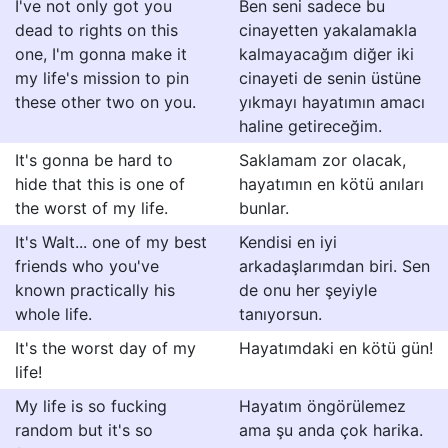
I've not only got you
Ben seni sadece bu
dead to rights on this
cinayetten yakalamakla
one, I'm gonna make it
kalmayacağım diğer iki
my life's mission to pin
cinayeti de senin üstüne
these other two on you.
yıkmayı hayatımın amacı
haline getireceğim.
It's gonna be hard to
Saklamam zor olacak,
hide that this is one of
hayatımın en kötü anıları
the worst of my life.
bunlar.
It's Walt... one of my best
Kendisi en iyi
friends who you've
arkadaşlarımdan biri. Sen
known practically his
de onu her şeyiyle
whole life.
tanıyorsun.
It's the worst day of my
Hayatımdaki en kötü gün!
life!
My life is so fucking
Hayatım öngörülemez
random but it's so
ama şu anda çok harika.