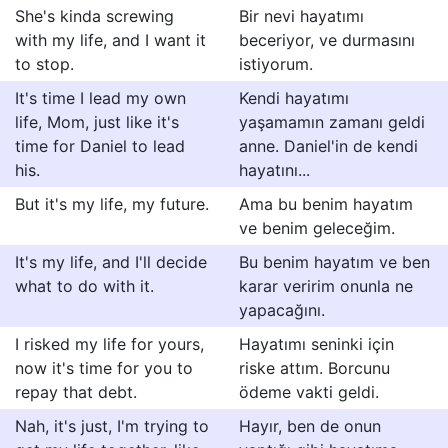
She's kinda screwing
Bir nevi hayatımı
with my life, and I want it
beceriyor, ve durmasını
to stop.
istiyorum.
It's time I lead my own
Kendi hayatımı
life, Mom, just like it's
yaşamamın zamanı geldi
time for Daniel to lead
anne. Daniel'in de kendi
his.
hayatını...
But it's my life, my future.
Ama bu benim hayatım
ve benim geleceğim.
It's my life, and I'll decide
Bu benim hayatım ve ben
what to do with it.
karar veririm onunla ne
yapacağını.
I risked my life for yours,
Hayatımı seninki için
now it's time for you to
riske attım. Borcunu
repay that debt.
ödeme vakti geldi.
Nah, it's just, I'm trying to
Hayır, ben de onun