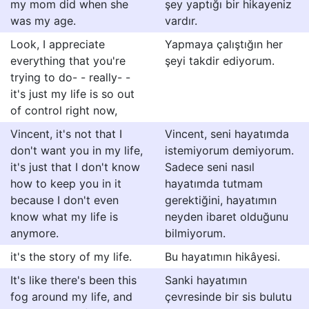
my mom did when she
şey yaptığı bir hikayeniz
was my age.
vardır.
Look, I appreciate
Yapmaya çalıştığın her
everything that you're
şeyi takdir ediyorum.
trying to do- - really- -
it's just my life is so out
of control right now,
Vincent, it's not that I
Vincent, seni hayatımda
don't want you in my life,
istemiyorum demiyorum.
it's just that I don't know
Sadece seni nasıl
how to keep you in it
hayatımda tutmam
because I don't even
gerektiğini, hayatımın
know what my life is
neyden ibaret olduğunu
anymore.
bilmiyorum.
it's the story of my life.
Bu hayatımın hikâyesi.
It's like there's been this
Sanki hayatımın
fog around my life, and
çevresinde bir sis bulutu