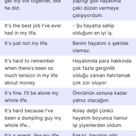
get my life together, like
yaptığı gibi hayatıma
he did.
çeki düzen vermeye
çalışıyordum.
It's the best job I've ever
- Şu hayatta sahip
had in my life.
olduğum en iyi iş.
It's just not my life.
Benim hayatım o şekilde
olamaz.
It's hard to remember
Hayatımda para hakkında
when there's been so
çok fazla gerginlik
much tension in my life
olduğu zaman hatırlamak
about money.
çok zor oluyor.
It's fine. I'll be alone my
Ömrümün sonuna kadar
whole life.
yalnız olacağım.
It's hard because I've
Kolay değil çünkü
been a dumpling guy my
hayatım boyunca hamur
whole life...
işi yiyenlerden oldum.
It's a wreck, like my life.
Enkaz, hayatım gibi.