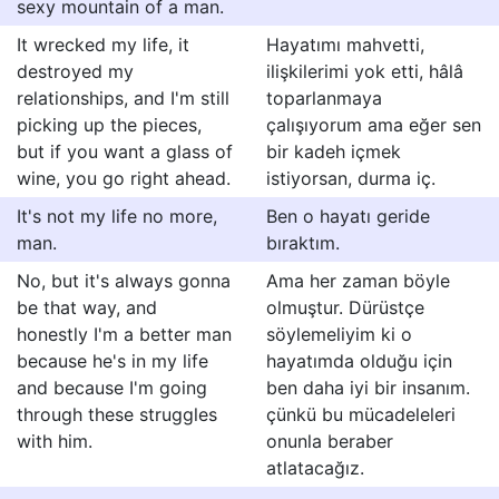
sexy mountain of a man.
It wrecked my life, it
Hayatımı mahvetti,
destroyed my
ilişkilerimi yok etti, hâlâ
relationships, and I'm still
toparlanmaya
picking up the pieces,
çalışıyorum ama eğer sen
but if you want a glass of
bir kadeh içmek
wine, you go right ahead.
istiyorsan, durma iç.
It's not my life no more,
Ben o hayatı geride
man.
bıraktım.
No, but it's always gonna
Ama her zaman böyle
be that way, and
olmuştur. Dürüstçe
honestly I'm a better man
söylemeliyim ki o
because he's in my life
hayatımda olduğu için
and because I'm going
ben daha iyi bir insanım.
through these struggles
çünkü bu mücadeleleri
with him.
onunla beraber
atlatacağız.