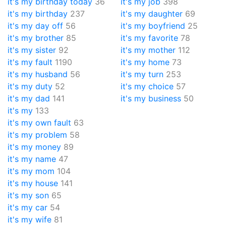
it's my birthday today
36
it's my job
398
it's my birthday
237
it's my daughter
69
it's my day off
56
it's my boyfriend
25
it's my brother
85
it's my favorite
78
it's my sister
92
it's my mother
112
it's my fault
1190
it's my home
73
it's my husband
56
it's my turn
253
it's my duty
52
it's my choice
57
it's my dad
141
it's my business
50
it's my
133
it's my own fault
63
it's my problem
58
it's my money
89
it's my name
47
it's my mom
104
it's my house
141
it's my son
65
it's my car
54
it's my wife
81