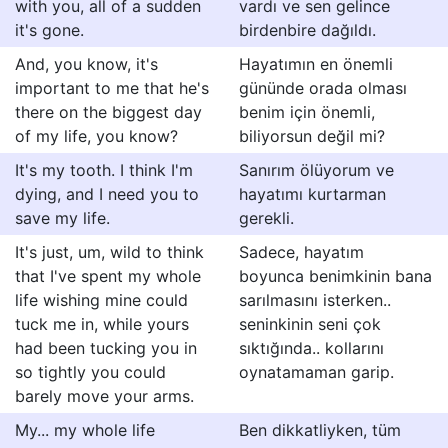
with you, all of a sudden
vardı ve sen gelince
it's gone.
birdenbire dağıldı.
And, you know, it's
Hayatımın en önemli
important to me that he's
gününde orada olması
there on the biggest day
benim için önemli,
of my life, you know?
biliyorsun değil mi?
It's my tooth. I think I'm
Sanırım ölüyorum ve
dying, and I need you to
hayatımı kurtarman
save my life.
gerekli.
It's just, um, wild to think
Sadece, hayatım
that I've spent my whole
boyunca benimkinin bana
life wishing mine could
sarılmasını isterken..
tuck me in, while yours
seninkinin seni çok
had been tucking you in
sıktığında.. kollarını
so tightly you could
oynatamaman garip.
barely move your arms.
My... my whole life
Ben dikkatliyken, tüm