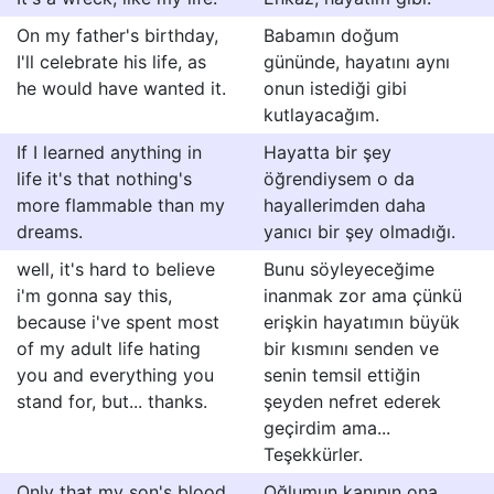
On my father's birthday,
Babamın doğum
I'll celebrate his life, as
gününde, hayatını aynı
he would have wanted it.
onun istediği gibi
kutlayacağım.
If I learned anything in
Hayatta bir şey
life it's that nothing's
öğrendiysem o da
more flammable than my
hayallerimden daha
dreams.
yanıcı bir şey olmadığı.
well, it's hard to believe
Bunu söyleyeceğime
i'm gonna say this,
inanmak zor ama çünkü
because i've spent most
erişkin hayatımın büyük
of my adult life hating
bir kısmını senden ve
you and everything you
senin temsil ettiğin
stand for, but... thanks.
şeyden nefret ederek
geçirdim ama...
Teşekkürler.
Only that my son's blood
Oğlumun kanının ona