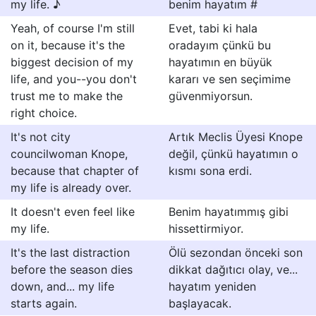
my life. ♪
benim hayatım #
Yeah, of course I'm still
Evet, tabi ki hala
on it, because it's the
oradayım çünkü bu
biggest decision of my
hayatımın en büyük
life, and you--you don't
kararı ve sen seçimime
trust me to make the
güvenmiyorsun.
right choice.
It's not city
Artık Meclis Üyesi Knope
councilwoman Knope,
değil, çünkü hayatımın o
because that chapter of
kısmı sona erdi.
my life is already over.
It doesn't even feel like
Benim hayatımmış gibi
my life.
hissettirmiyor.
It's the last distraction
Ölü sezondan önceki son
before the season dies
dikkat dağıtıcı olay, ve...
down, and... my life
hayatım yeniden
starts again.
başlayacak.