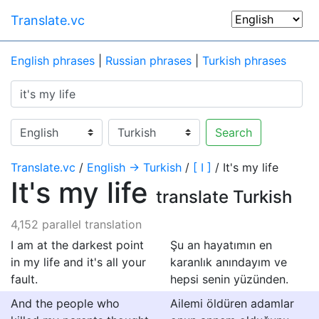
Translate.vc
English phrases
|
Russian phrases
|
Turkish phrases
Search
Translate.vc
/
English → Turkish
/
[ I ]
/ It's my life
It's my life
translate Turkish
4,152 parallel translation
I am at the darkest point
Şu an hayatımın en
in my life and it's all your
karanlık anındayım ve
fault.
hepsi senin yüzünden.
And the people who
Ailemi öldüren adamlar