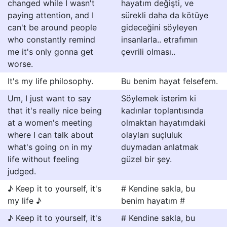
changed while I wasn't
hayatım değişti, ve
paying attention, and I
sürekli daha da kötüye
can't be around people
gideceğini söyleyen
who constantly remind
insanlarla.. etrafımın
me it's only gonna get
çevrili olması..
worse.
It's my life philosophy.
Bu benim hayat felsefem.
Um, I just want to say
Söylemek isterim ki
that it's really nice being
kadınlar toplantısında
at a women's meeting
olmaktan hayatımdaki
where I can talk about
olayları suçluluk
what's going on in my
duymadan anlatmak
life without feeling
güzel bir şey.
judged.
♪ Keep it to yourself, it's
# Kendine sakla, bu
my life ♪
benim hayatım #
♪ Keep it to yourself, it's
# Kendine sakla, bu