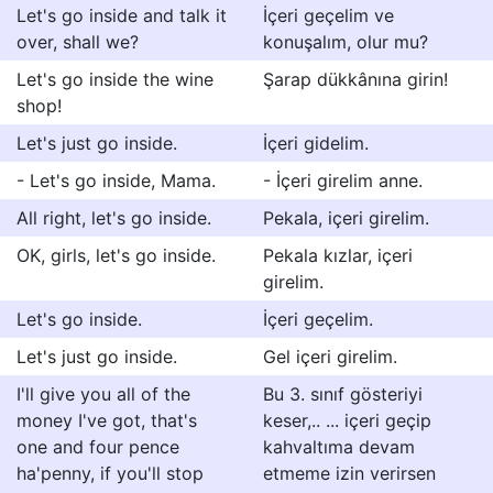
Let's go inside and talk it
İçeri geçelim ve
over, shall we?
konuşalım, olur mu?
Let's go inside the wine
Şarap dükkânına girin!
shop!
Let's just go inside.
İçeri gidelim.
- Let's go inside, Mama.
- İçeri girelim anne.
All right, let's go inside.
Pekala, içeri girelim.
OK, girls, let's go inside.
Pekala kızlar, içeri
girelim.
Let's go inside.
İçeri geçelim.
Let's just go inside.
Gel içeri girelim.
I'll give you all of the
Bu 3. sınıf gösteriyi
money I've got, that's
keser,.. ... içeri geçip
one and four pence
kahvaltıma devam
ha'penny, if you'll stop
etmeme izin verirsen