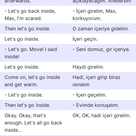
afterwards.
açıklayacağım. Afedersin!
- Let's go back inside,
- İçeri girelim, Max,
Max, I'm scared.
korkuyorum.
Then let's go inside.
O zaman içeriye gidelim.
Let's go inside.
İçeri geçin.
- Let's go. Move! I said
- Seni domuz, gir içeriye.
inside!
Let's go inside.
Haydi girelim.
Come on, let's go inside
Hadi, içeri girip biraz
and get warm.
ısınalım
- Let's go inside.
- İçeri geçelim.
Then let's go inside.
- Evimde konuşalım.
Okay. Okay, that's
OK, OK, hadi içeri girelim.
enough. Let's all go back
inside...