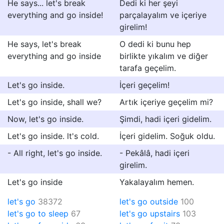
He says... let's break
Dedi ki her şeyi
everything and go inside!
parçalayalım ve içeriye
girelim!
He says, let's break
O dedi ki bunu hep
everything and go inside
birlikte yıkalım ve diğer
tarafa geçelim.
Let's go inside.
İçeri geçelim!
Let's go inside, shall we?
Artık içeriye geçelim mi?
Now, let's go inside.
Şimdi, hadi içeri gidelim.
Let's go inside. lt's cold.
İçeri gidelim. Soğuk oldu.
- All right, let's go inside.
- Pekâlâ, hadi içeri
girelim.
Let's go inside
Yakalayalım hemen.
let's go
38372
let's go outside
100
let's go to sleep
67
let's go upstairs
103