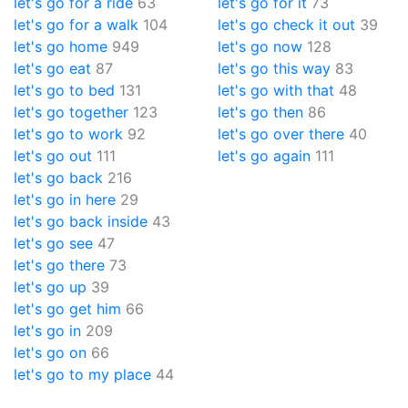
let's go for a ride
63
let's go for it
73
let's go for a walk
104
let's go check it out
39
let's go home
949
let's go now
128
let's go eat
87
let's go this way
83
let's go to bed
131
let's go with that
48
let's go together
123
let's go then
86
let's go to work
92
let's go over there
40
let's go out
111
let's go again
111
let's go back
216
let's go in here
29
let's go back inside
43
let's go see
47
let's go there
73
let's go up
39
let's go get him
66
let's go in
209
let's go on
66
let's go to my place
44