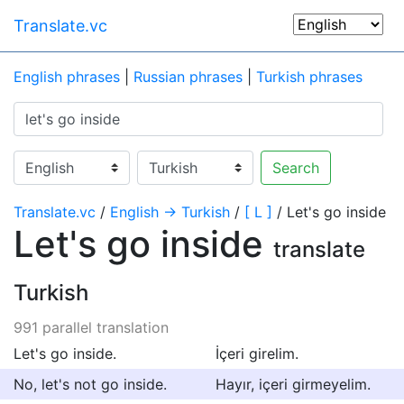
Translate.vc
English phrases
|
Russian phrases
|
Turkish phrases
Search
Translate.vc
/
English → Turkish
/
[ L ]
/ Let's go inside
Let's go inside
translate
Turkish
991 parallel translation
Let's go inside.
İçeri girelim.
No, let's not go inside.
Hayır, içeri girmeyelim.