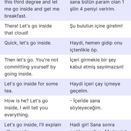
this third degree and let
sana bütün param olan 1
me go inside and get me
şilin 4 peniyi veririm.
breakfast.
There! Let's go inside
Şu bulutun içine girelim!
that cloud!
Quick, let's go inside.
Haydi, hemen gidip onu
içtenlikle öp.
Then let's go. You're not
İçeri girmekle bir şey
committing yourself by
kabul etmiş sayılmazsın!
going inside.
Let's go inside for some
Haydi içeri çay içmeye
tea.
geçelim.
How is he? Let's go
- İçeride sana
inside, I will tell you
söyleyeceğim.
everything.
Let's go inside, I'll explain
Hadi gir! Sana sonra