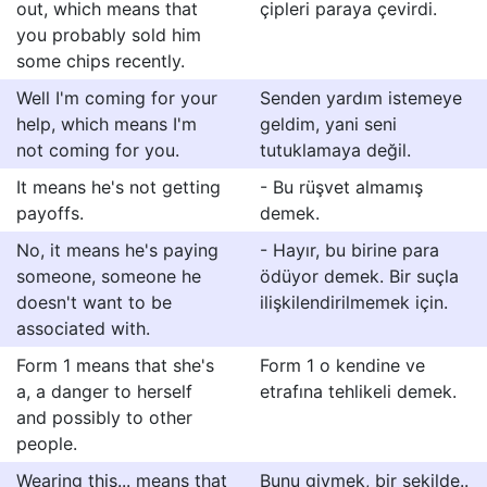
out, which means that
çipleri paraya çevirdi.
you probably sold him
some chips recently.
Well I'm coming for your
Senden yardım istemeye
help, which means I'm
geldim, yani seni
not coming for you.
tutuklamaya değil.
It means he's not getting
- Bu rüşvet almamış
payoffs.
demek.
No, it means he's paying
- Hayır, bu birine para
someone, someone he
ödüyor demek. Bir suçla
doesn't want to be
ilişkilendirilmemek için.
associated with.
Form 1 means that she's
Form 1 o kendine ve
a, a danger to herself
etrafına tehlikeli demek.
and possibly to other
people.
Wearing this... means that
Bunu giymek, bir şekilde..