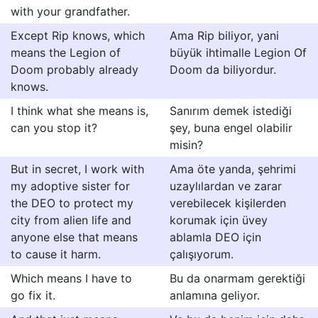
with your grandfather.
Except Rip knows, which
Ama Rip biliyor, yani
means the Legion of
büyük ihtimalle Legion Of
Doom probably already
Doom da biliyordur.
knows.
I think what she means is,
Sanırım demek istediği
can you stop it?
şey, buna engel olabilir
misin?
But in secret, I work with
Ama öte yanda, şehrimi
my adoptive sister for
uzaylılardan ve zarar
the DEO to protect my
verebilecek kişilerden
city from alien life and
korumak için üvey
anyone else that means
ablamla DEO için
to cause it harm.
çalışıyorum.
Which means I have to
Bu da onarmam gerektiği
go fix it.
anlamına geliyor.