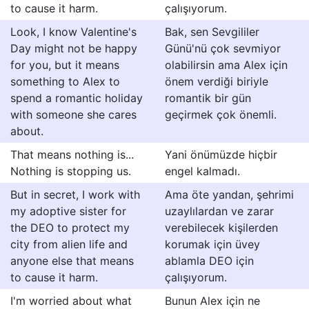
to cause it harm.
çalışıyorum.
Look, I know Valentine's
Bak, sen Sevgililer
Day might not be happy
Günü'nü çok sevmiyor
for you, but it means
olabilirsin ama Alex için
something to Alex to
önem verdiği biriyle
spend a romantic holiday
romantik bir gün
with someone she cares
geçirmek çok önemli.
about.
That means nothing is...
Yani önümüzde hiçbir
Nothing is stopping us.
engel kalmadı.
But in secret, I work with
Ama öte yandan, şehrimi
my adoptive sister for
uzaylılardan ve zarar
the DEO to protect my
verebilecek kişilerden
city from alien life and
korumak için üvey
anyone else that means
ablamla DEO için
to cause it harm.
çalışıyorum.
I'm worried about what
Bunun Alex için ne