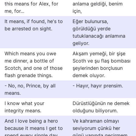
this means for Alex, for
anlama geldiği, benim
me, for...
için,
It means, if found, he's to
Eğer bulunursa,
be arrested on sight.
görüldüğü yerde
tutuklanacağı anlamına
geliyor.
Which means you owe
Akşam yemeği, bir şişe
me dinner, a bottle of
Scoth ve şu flaş bombası
Scotch, and one of those
şeylerinden borçlusun
flash grenade things.
demek oluyor.
- No, no, Prince, by all
- Hayır, hayır prensim.
means.
I know what your
Dürüstlüğünün ne demek
integrity means.
olduğunu biliyorum.
And I love being a hero
Ve kahraman olmayı
because it means I get to
seviyorum çünkü her
spend every single day
günü yanında geçirmem