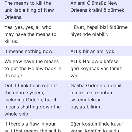
The means to kill the
Anlami Ölümsüz New
unkillable king of New
Orleans kralini öldürmek.
Orleans.
Yes, yes, yes, all who
- Evet, hepsi bizi öldürme
may have the means to
niyetinde olabilir.
kill us.
It means nothing now.
Artık bir anlamı yok.
We now have the means
Artık Hollow'u kafese
to put the Hollow back in
geri koyacak vasıtamız
its cage.
var.
Oof. I think I can reboot
Galiba Gideon da dahil
the entire system,
olmak üzere bütün
including Gideon, but it
sistemi tekrar
means shutting down the
başlatabilirim.
whole ship.
If there's a flaw in your
Eğer kostümünde kusur
suit that means the suit is
varsa, kostüm kusurlu