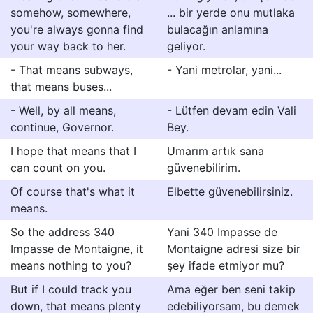
somehow, somewhere,
... bir yerde onu mutlaka
you're always gonna find
bulacağın anlamına
your way back to her.
geliyor.
- That means subways,
- Yani metrolar, yani...
that means buses...
- Well, by all means,
- Lütfen devam edin Vali
continue, Governor.
Bey.
I hope that means that I
Umarım artık sana
can count on you.
güvenebilirim.
Of course that's what it
Elbette güvenebilirsiniz.
means.
So the address 340
Yani 340 Impasse de
Impasse de Montaigne, it
Montaigne adresi size bir
means nothing to you?
şey ifade etmiyor mu?
But if I could track you
Ama eğer ben seni takip
down, that means plenty
edebiliyorsam, bu demek