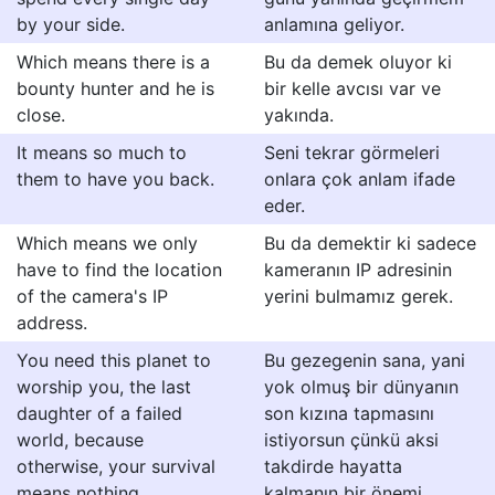
by your side.
anlamına geliyor.
Which means there is a
Bu da demek oluyor ki
bounty hunter and he is
bir kelle avcısı var ve
close.
yakında.
It means so much to
Seni tekrar görmeleri
them to have you back.
onlara çok anlam ifade
eder.
Which means we only
Bu da demektir ki sadece
have to find the location
kameranın IP adresinin
of the camera's IP
yerini bulmamız gerek.
address.
You need this planet to
Bu gezegenin sana, yani
worship you, the last
yok olmuş bir dünyanın
daughter of a failed
son kızına tapmasını
world, because
istiyorsun çünkü aksi
otherwise, your survival
takdirde hayatta
means nothing.
kalmanın bir önemi