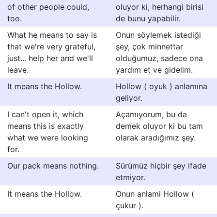
of other people could,
oluyor ki, herhangi birisi
too.
de bunu yapabilir.
What he means to say is
Onun söylemek istediği
that we're very grateful,
şey, çok minnettar
just... help her and we'll
olduğumuz, sadece ona
leave.
yardım et ve gidelim.
It means the Hollow.
Hollow ( oyuk ) anlamına
geliyor.
I can't open it, which
Açamıyorum, bu da
means this is exactly
demek oluyor ki bu tam
what we were looking
olarak aradığımız şey.
for.
Our pack means nothing.
Sürümüz hiçbir şey ifade
etmiyor.
It means the Hollow.
Onun anlami Hollow (
çukur ).