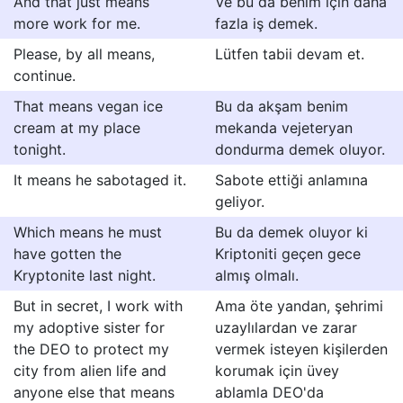
And that just means
Ve bu da benim için daha
more work for me.
fazla iş demek.
Please, by all means,
Lütfen tabii devam et.
continue.
That means vegan ice
Bu da akşam benim
cream at my place
mekanda vejeteryan
tonight.
dondurma demek oluyor.
It means he sabotaged it.
Sabote ettiği anlamına
geliyor.
Which means he must
Bu da demek oluyor ki
have gotten the
Kriptoniti geçen gece
Kryptonite last night.
almış olmalı.
But in secret, I work with
Ama öte yandan, şehrimi
my adoptive sister for
uzaylılardan ve zarar
the DEO to protect my
vermek isteyen kişilerden
city from alien life and
korumak için üvey
anyone else that means
ablamla DEO'da