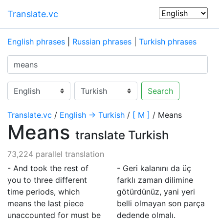
Translate.vc
English phrases
|
Russian phrases
|
Turkish phrases
Search
Translate.vc
/
English → Turkish
/
[ M ]
/ Means
Means
translate Turkish
73,224 parallel translation
- And took the rest of
- Geri kalanını da üç
you to three different
farklı zaman dilimine
time periods, which
götürdünüz, yani yeri
means the last piece
belli olmayan son parça
unaccounted for must be
dedende olmalı.