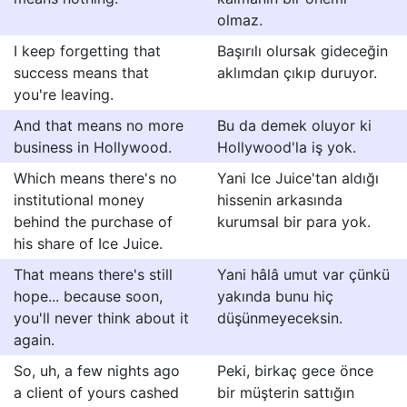
olmaz.
I keep forgetting that
Başırılı olursak gideceğin
success means that
aklımdan çıkıp duruyor.
you're leaving.
And that means no more
Bu da demek oluyor ki
business in Hollywood.
Hollywood'la iş yok.
Which means there's no
Yani Ice Juice'tan aldığı
institutional money
hissenin arkasında
behind the purchase of
kurumsal bir para yok.
his share of Ice Juice.
That means there's still
Yani hâlâ umut var çünkü
hope... because soon,
yakında bunu hiç
you'll never think about it
düşünmeyeceksin.
again.
So, uh, a few nights ago
Peki, birkaç gece önce
a client of yours cashed
bir müşterin sattığın