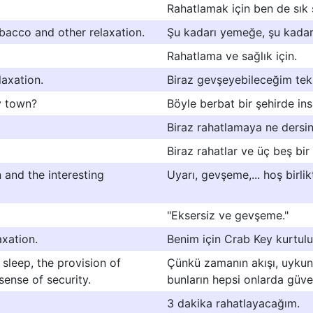
Rahatlamak için ben de sık
bacco and other relaxation.
Şu kadarı yemeğe, şu kadarı
Rahatlama ve sağlık için.
laxation.
Biraz gevşeyebileceğim tek
y town?
Böyle berbat bir şehirde insa
Biraz rahatlamaya ne dersi
Biraz rahatlar ve üç beş bir
n and the interesting
Uyarı, gevşeme,... hoş birli
"Eksersiz ve gevşeme."
axation.
Benim için Crab Key kurtulu
 sleep, the provision of
Çünkü zamanın akışı, uykun
 sense of security.
bunların hepsi onlarda güven
3 dakika rahatlayacağım.