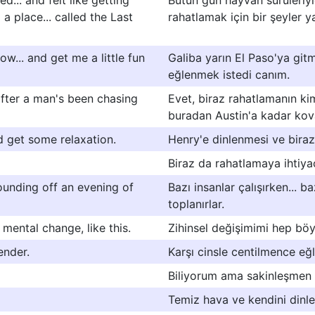
ed... and felt like getting
Bütün gün hayvan sürüleriyl
a place... called the Last
rahatlamak için bir şeyler 
row... and get me a little fun
Galiba yarın El Paso'ya git
eğlenmek istedi canım.
. after a man's been chasing
Evet, biraz rahatlamanın ki
buradan Austin'a kadar kov
nd get some relaxation.
Henry'e dinlenmesi ve biraz
Biraz da rahatlamaya ihtiya
ounding off an evening of
Bazı insanlar çalışırken... b
toplanırlar.
mental change, like this.
Zihinsel değişimimi hep böy
ender.
Karşı cinsle centilmence eğ
Biliyorum ama sakinleşmen 
Temiz hava ve kendini dinl