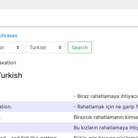
 phrases
Search
axation
Turkish
- Biraz rahatlamaya ihtiyacı
ation.
- Rahatlamak için ne garip fi
.
Birazcık rahatlamanın kimse
Bu kızların rahatlamaya ihti