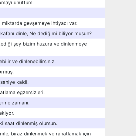
pmayı unuttum.
 miktarda gevşemeye ihtiyacı var.
kafanı dinle, Ne dediğimi biliyor musun?
tediği şey bizim huzura ve dinlenmeye
ilir ve dinlenebilirsiniz.
ormuş.
saniye kaldi.
tlama egzersizleri.
verme zamanı.
kiyor.
iki saat dinlenmiş olursun.
mle, biraz dinlenmek ve rahatlamak için