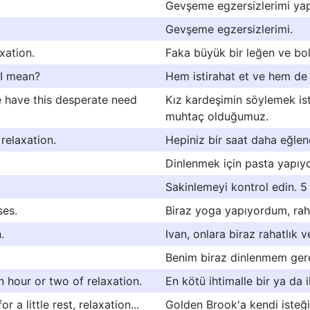
Gevşeme egzersizlerimi ya
Gevşeme egzersizlerimi.
xation.
Faka büyük bir leğen ve bol
 I mean?
Hem istirahat et ve hem de 
we have this desperate need
Kız kardeşimin söylemek is
muhtaç olduğumuz.
relaxation.
Hepiniz bir saat daha eğleneb
Dinlenmek için pasta yapıy
Sakinlemeyi kontrol edin. 5 
ses.
Biraz yoga yapıyordum, raha
.
Ivan, onlara biraz rahatlık 
Benim biraz dinlenmem gere
n hour or two of relaxation.
En kötü ihtimalle bir ya da 
a little rest, relaxation...
Golden Brook'a kendi isteği