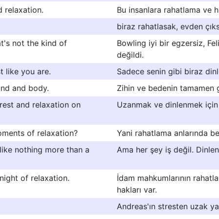
 relaxation.
Bu insanlara rahatlama ve h
biraz rahatlasak, evden çık
t's not the kind of
Bowling iyi bir egzersiz, F
değildi.
 like you are.
Sadece senin gibi biraz din
ind and body.
Zihin ve bedenin tamamen 
 rest and relaxation on
Uzanmak ve dinlenmek için 
oments of relaxation?
Yani rahatlama anlarında beli
 like nothing more than a
Ama her şey iş değil. Dinlen
ight of relaxation.
İdam mahkumlarının rahatlam
hakları var.
Andreas'ın stresten uzak ya