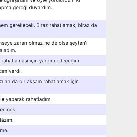
e uğraşırdım ve öyle yorulurdum ki
yapma gereği duyardım.
mem gerekecek. Biraz rahatlamak, biraz da
mseye zararı olmaz ne de olsa şeytan'ı
aladım.
 rahatlaması için yardım edeceğim.
cım vardı.
azıları da bir akşam rahatlamak için
le yaparak rahatladım.
lenmek.
lâzım.
eme.