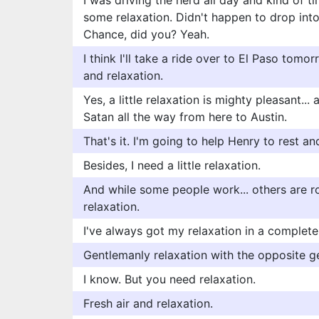
I was driving the herd all day and kind of tir
some relaxation. Didn't happen to drop into 
Chance, did you? Yeah.
I think I'll take a ride over to El Paso tomor
and relaxation.
Yes, a little relaxation is mighty pleasant..
Satan all the way from here to Austin.
That's it. I'm going to help Henry to rest a
Besides, I need a little relaxation.
And while some people work... others are r
relaxation.
I've always got my relaxation in a complete 
Gentlemanly relaxation with the opposite g
I know. But you need relaxation.
Fresh air and relaxation.