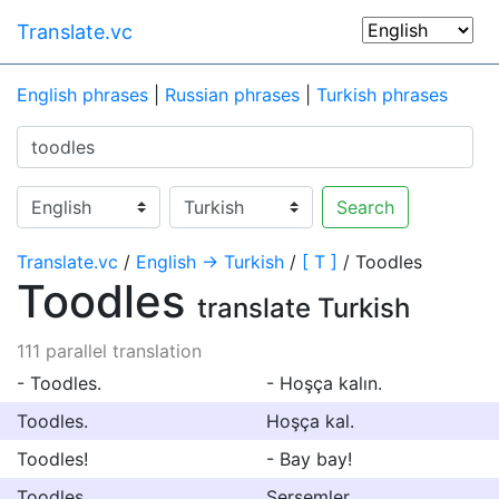
Translate.vc
English phrases
|
Russian phrases
|
Turkish phrases
Search
Translate.vc
/
English → Turkish
/
[ T ]
/ Toodles
Toodles
translate Turkish
111 parallel translation
- Toodles.
- Hoşça kalın.
Toodles.
Hoşça kal.
Toodles!
- Bay bay!
Toodles.
Sersemler.