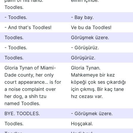
palm of his hand.
elinin içinde.
Toodles.
- Toodles.
- Bay bay.
- And that's Toodles!
Ve bu da Toodles!
Toodles.
Görüşmek üzere.
- Toodles.
- Görüşürüz.
Toodles.
Görüşürüz.
Gloria Tynan of Miami-
Gloria Tynan.
Dade county, her only
Mahkemeye bir kez
court appearance... is for
köpeği çok ses çıkardığı
a noise complaint over
için çıkmış. Bir kaç tane
her dog, a shih tzu
hız cezası var.
named Toodles.
BYE. TOODLES.
- Görüşmek üzere.
Toodles.
Hoşçakal.