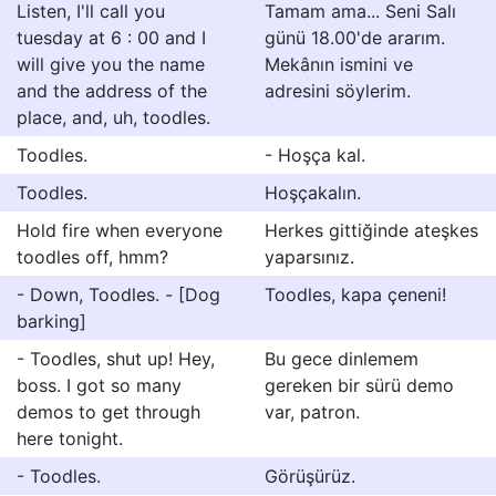
Listen, I'll call you
Tamam ama... Seni Salı
tuesday at 6 : 00 and I
günü 18.00'de ararım.
will give you the name
Mekânın ismini ve
and the address of the
adresini söylerim.
place, and, uh, toodles.
Toodles.
- Hoşça kal.
Toodles.
Hoşçakalın.
Hold fire when everyone
Herkes gittiğinde ateşkes
toodles off, hmm?
yaparsınız.
- Down, Toodles. - [Dog
Toodles, kapa çeneni!
barking]
- Toodles, shut up! Hey,
Bu gece dinlemem
boss. I got so many
gereken bir sürü demo
demos to get through
var, patron.
here tonight.
- Toodles.
Görüşürüz.