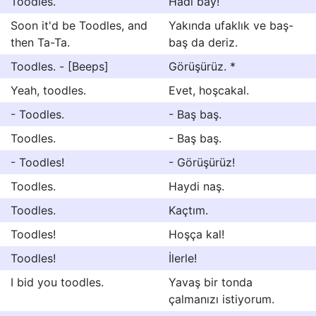
Toodles.
Hadi bay!
Soon it'd be Toodles, and
Yakında ufaklık ve baş-
then Ta-Ta.
baş da deriz.
Toodles. - [Beeps]
Görüşürüz. *
Yeah, toodles.
Evet, hoşcakal.
- Toodles.
- Baş baş.
Toodles.
- Baş baş.
- Toodles!
- Görüşürüz!
Toodles.
Haydi naş.
Toodles.
Kaçtım.
Toodles!
Hoşça kal!
Toodles!
İlerle!
I bid you toodles.
Yavaş bir tonda
çalmanızı istiyorum.