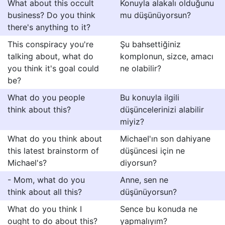
What about this occult
Konuyla alakalı olduğunu
business? Do you think
mu düşünüyorsun?
there's anything to it?
This conspiracy you're
Şu bahsettiğiniz
talking about, what do
komplonun, sizce, amacı
you think it's goal could
ne olabilir?
be?
What do you people
Bu konuyla ilgili
think about this?
düşüncelerinizi alabilir
miyiz?
What do you think about
MichaeI'ın son dahiyane
this latest brainstorm of
düşüncesi için ne
Michael's?
diyorsun?
- Mom, what do you
Anne, sen ne
think about all this?
düşünüyorsun?
What do you think I
Sence bu konuda ne
ought to do about this?
yapmalıyım?