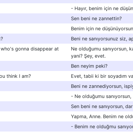
- Hayır, benim için ne düşü
Sen beni ne zannettin?
Benim için ne düşünüyorsun,
g?
Beni ne sanıyorsunuz siz, ap
n who's gonna disappear at
Ne oIduğumu sanıyorsun, k
yani? Şey, evet.
Ben neyim peki?
ou think I am?
Evet, tabii ki bir soyadım v
Beni ne zannediyorsun, isp
- Ne olduğumu sanıyorsun, 
Sen beni ne sanıyorsun, da
Yapma, Anne. Benim ne old
- Benim ne olduğmu sanıyo