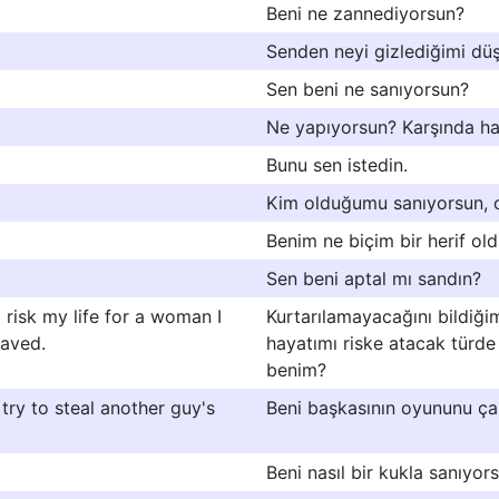
Beni ne zannediyorsun?
Senden neyi gizlediğimi dü
Sen beni ne sanıyorsun?
Ne yapıyorsun? Karşında h
Bunu sen istedin.
Kim olduğumu sanıyorsun, 
Benim ne biçim bir herif o
Sen beni aptal mı sandın?
 risk my life for a woman I
Kurtarılamayacağını bildiğim
saved.
hayatımı riske atacak tür
benim?
 try to steal another guy's
Beni başkasının oyununu çal
Beni nasıl bir kukla sanıyor