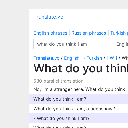
Translate.vc
English phrases
|
Russian phrases
|
Turkish
Translate.vc
/
English → Turkish
/
[ W ]
/ Wh
What do you thin
580 parallel translation
No, I'm a stranger here. What do you think 
What do you think I am?
What do you think I am, a peepshow?
- What do you think I am?