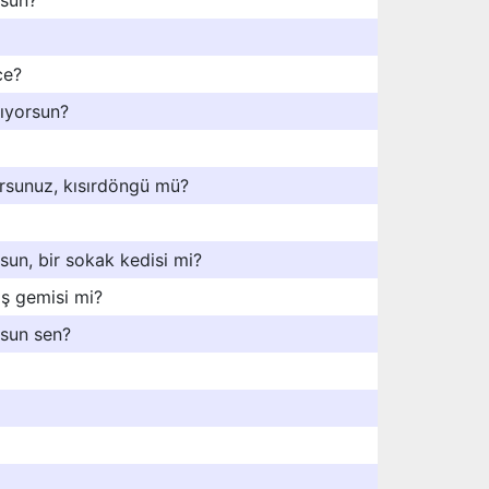
rsun?
ce?
ıyorsun?
orsunuz, kısırdöngü mü?
un, bir sokak kedisi mi?
aş gemisi mi?
sun sen?