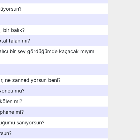
nüyorsun?
 bir balık?
tal falan mı?
aIıcı bir şey gördüğümde kaçacak mıyım
ar, ne zannediyorsun beni?
iyoncu mu?
kölen mi?
rphane mi?
uğumu sanıyorsun?
rsun?