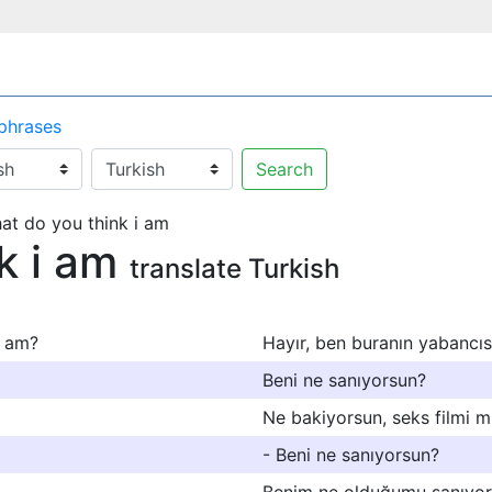
 phrases
Search
at do you think i am
k i am
translate Turkish
I am?
Hayır, ben buranın yabancıs
Beni ne sanıyorsun?
Ne bakiyorsun, seks filmi m
- Beni ne sanıyorsun?