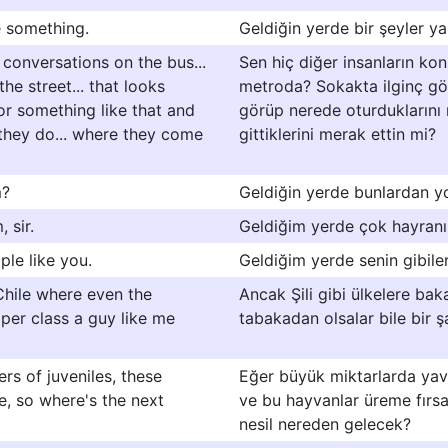
 something.
Geldiğin yerde bir şeyler ya
 conversations on the bus...
Sen hiç diğer insanların ko
e street... that looks
metroda? Sokakta ilginç gör
y or something like that and
görüp nerede oturduklarını n
 they do... where they come
gittiklerini merak ettin mi?
m?
Geldiğin yerde bunlardan 
 sir.
Geldiğim yerde çok hayranı
le like you.
Geldiğim yerde senin gibileri
Chile where even the
Ancak Şili gibi ülkelere bak
per class a guy like me
tabakadan olsalar bile bir ş
rs of juveniles, these
Eğer büyük miktarlarda yavr
, so where's the next
ve bu hayvanlar üreme fırs
nesil nereden gelecek?