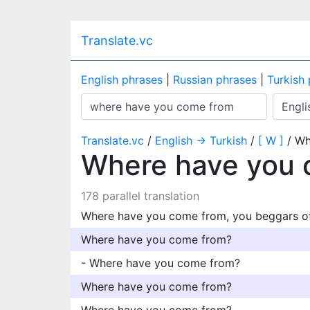
Translate.vc
English phrases
|
Russian phrases
|
Turkish
Translate.vc
/
English → Turkish
/
[ W ]
/ Wh
Where have you
178 parallel translation
Where have you come from, you beggars o
Where have you come from?
- Where have you come from?
Where have you come from?