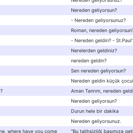
Nereden geliyorsunuz?
Nereden geliyorsun?
- Nereden geliyorsunuz?
Roman, nereden geliyorsun
- Nereden geldin? - St.Paul
Nerelerden geldiniz?
nereden geldin?
Sen nereden geliyorsun?
Nereden geldin küçük çocu
n?
Aman Tanrım, nereden geld
Nereden geliyorsun?
Durun hele bir dakika
Nereden geliyorsunuz.
tune, where have you come
"Bu talihsizliği başımıza ge