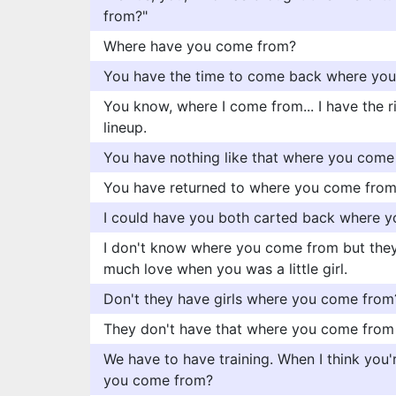
from?"
Where have you come from?
You have the time to come back where you
You know, where I come from... I have the r
lineup.
You have nothing like that where you come
You have returned to where you come from
I could have you both carted back where y
I don't know where you come from but the
much love when you was a little girl.
Don't they have girls where you come from
They don't have that where you come from 
We have to have training. When I think you're
you come from?