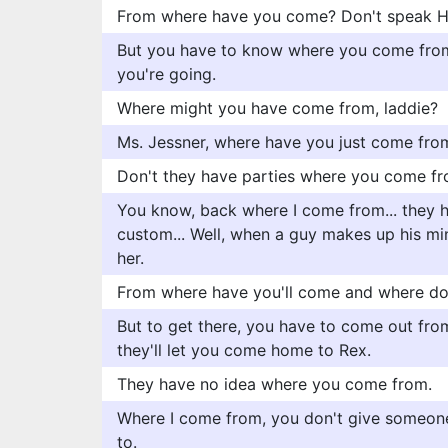
From where have you come? Don't speak H
But you have to know where you come from
you're going.
Where might you have come from, laddie?
Ms. Jessner, where have you just come fro
Don't they have parties where you come f
You know, back where I come from... they h
custom... Well, when a guy makes up his min
her.
From where have you'll come and where do
But to get there, you have to come out from
they'll let you come home to Rex.
They have no idea where you come from.
Where I come from, you don't give someone
to.