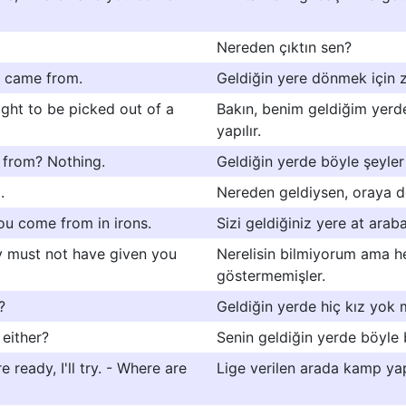
Nereden çıktın sen?
 came from.
Geldiğin yere dönmek için 
ight to be picked out of a
Bakın, benim geldiğim yerde 
yapılır.
 from? Nothing.
Geldiğin yerde böyle şeyle
.
Nereden geldiysen, oraya 
ou come from in irons.
Sizi geldiğiniz yere at araba
y must not have given you
Nerelisin bilmiyorum ama h
göstermemişler.
?
Geldiğin yerde hiç kız yok
either?
Senin geldiğin yerde böyle
 ready, I'll try. - Where are
Lige verilen arada kamp yap