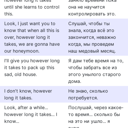
however long it takes
заняло времени пока
until she learns to control
она не научится
this.
контролировать это.
Look, I just want you to
Слушай, чтобы ты
know that when all this is
знала, когда всё это
over, however long it
закончится, неважно
takes, we are gonna have
когда, мы проведем
our honeymoon.
наш медовый месяц.
I'll give you however long
Я дам тебе время на то,
it takes to pack up this
чтобы забрать все из
sad, old house.
этого унылого старого
дома.
I don't know, however
Не знаю, сколько
long it takes.
потребуется.
Look, after a while...
Послушай, через какое-
however long it takes... I
то время... сколько бы
know...
на это ни ушло... я