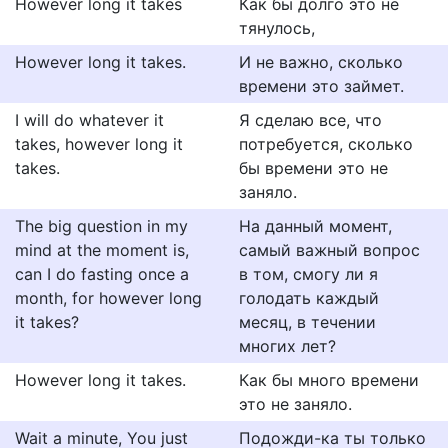
However long it takes
Как бы долго это не
тянулось,
However long it takes.
И не важно, сколько
времени это займет.
I will do whatever it
Я сделаю все, что
takes, however long it
потребуется, сколько
takes.
бы времени это не
заняло.
The big question in my
На данный момент,
mind at the moment is,
самый важный вопрос
can I do fasting once a
в том, смогу ли я
month, for however long
голодать каждый
it takes?
месяц, в течении
многих лет?
However long it takes.
Как бы много времени
это не заняло.
Wait a minute, You just
Подожди-ка ты только