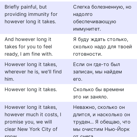
Briefly painful, but
Слегка болезненную, но
providing immunity for
надолго
however long it takes.
обеспечивающую
иммунитет.
And however long it
Я буду ждать столько,
takes for you to feel
сколько надо для твоей
ready, I am fine with.
готовности.
However long it takes,
Если он где-то был
wherever he is, we'll find
записан, мы найдем
him.
его.
However long it takes.
Сколько бы времени
это ни заняло.
However long it takes,
Неважно, сколько он
however much it costs, I
длится, и насколько он
promise you, we will
труден... Я обещаю, что
clear New York City of
мы очистим Нью-Йорк
snow.
от снега.