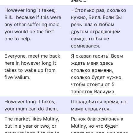
знаю...
However long it takes,
- Столько раз, сколько
Bill... because if this were
нужно, Билл. Если бы
any other suffering male,
речь шла о любом
you would be the first
другом страдающем
one to help.
самце, ты бы не
сомневался.
Everyone, meet me back
Я сказал гасить! Всем
here in however long it
ждать меня здесь
takes to wake up from
столько времени,
five Valium.
сколько будет нужно,
чтобы отойти от 5
таблеток Валиума.
However long it takes,
Понадобится время, но
your mum can do them.
мама справится.
The market likes Mutiny,
Рынок благосклонен к
but in a year or two, or
Mutiny, но что будет