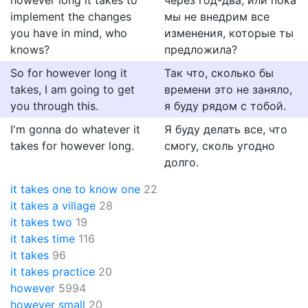
however long it takes to
через год-два, или пока
implement the changes
мы не внедрим все
you have in mind, who
изменения, которые ты
knows?
предложила?
So for however long it
Так что, сколько бы
takes, I am going to get
времени это не заняло,
you through this.
я буду рядом с тобой.
I'm gonna do whatever it
Я буду делать все, что
takes for however long.
смогу, сколь угодно
долго.
it takes one to know one
22
it takes a village
28
it takes two
19
it takes time
116
it takes
96
it takes practice
20
however
5994
however small
20