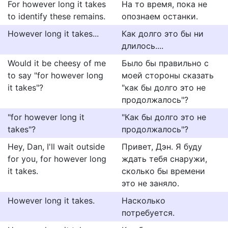
For however long it takes
На то время, пока не
to identify these remains.
опознаем останки.
However long it takes...
Как долго это бы ни
длилось....
Would it be cheesy of me
Было бы правильно с
to say "for however long
моей стороны сказать
it takes"?
"как бы долго это не
продолжалось"?
"for however long it
"Как бы долго это не
takes"?
продолжалось"?
Hey, Dan, I'll wait outside
Привет, Дэн. Я буду
for you, for however long
ждать тебя снаружи,
it takes.
сколько бы времени
это не заняло.
However long it takes.
Насколько
потребуется.