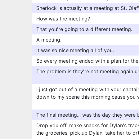
Sherlock is actually at a meeting at St. Olaf
How was the meeting?
That you're going to a different meeting.
A meeting.
It was so nice meeting all of you.
So every meeting ended with a plan for the
The problem is they're not meeting again un
I just got out of a meeting with your capta
down to my scene this morning'cause you 
The final meeting... was the day they were
Drop you off, make snacks for Dylan's trac
the groceries, pick up Dylan, take her to or