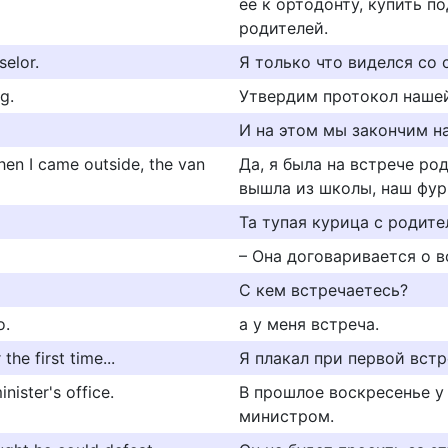
её к ортодонту, купить п
родителей.
selor.
Я только что виделся со
g.
Утвердим протокол нашей
И на этом мы закончим н
when I came outside, the van
Да, я была на встрече род
вышла из школы, наш фур
Та тупая курица с родите
– Она договаривается о в
С кем встречаетесь?
o.
а у меня встреча.
he first time...
Я плакал при первой встр
nister's office.
В прошлое воскресенье у
министром.