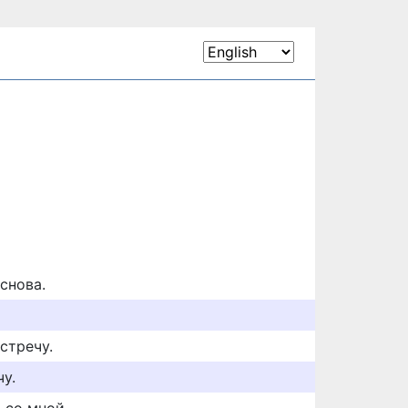
снова.
стречу.
чу.