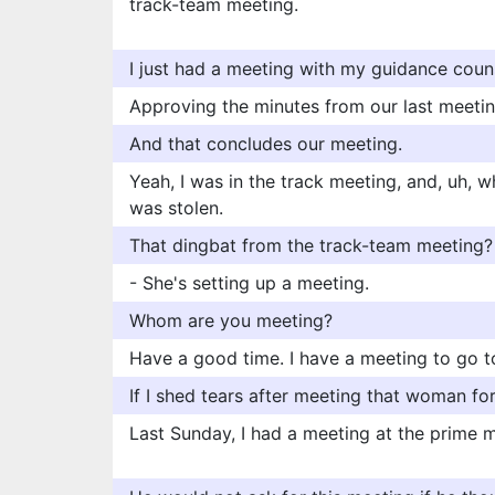
track-team meeting.
I just had a meeting with my guidance coun
Approving the minutes from our last meetin
And that concludes our meeting.
Yeah, I was in the track meeting, and, uh, 
was stolen.
That dingbat from the track-team meeting?
- She's setting up a meeting.
Whom are you meeting?
Have a good time. I have a meeting to go t
If I shed tears after meeting that woman for t
Last Sunday, I had a meeting at the prime mi