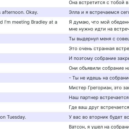
Она встретится с тобой в
s afternoon. Okay.
Элла и я встречаемся сег
nd I'm meeting Bradley at a
Я думаю, что мой обеден
мне нужно идти на встреч
Ты выдернул меня с сове
Это очень странная встре
И поэтому собрание закр
Они объявили собрание н
- Ты не идешь на собрани
Мистер Грегориан, это з
Наш партнер встречается
Где ваш друг встречаетс
 on Tuesday.
У вас во вторник будет 
Ватсон, я ушел на собрани