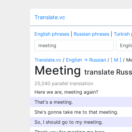
Translate.vc
English phrases
|
Russian phrases
|
Turkish
Translate.vc
/
English → Russian
/
[ M ]
/ Me
Meeting
translate Rus
25,040 parallel translation
Here we are, meeting again?
That's a meeting.
She's gonna take me to that meeting.
So, I should go to my meeting.